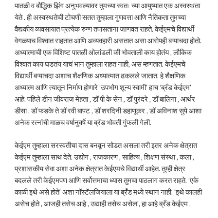
पातळी व बौद्धिक झिंग अनुभवल्यावर तुमच्या स्वतः च्या आयुष्यात एक अस्वस्थता
येते . ही अस्वस्थतेची टोचणी सतत तुम्हाला गुणवत्ता आणि नैतिकता तुमच्या
वैद्यकीय व्यवसायात प्रत्येक रुग्ण तपासताना जाणवत राहते. केईएमचे विद्यार्थी
वेगळ्याच विश्वात राहतात आणि अव्यवहारी असतात असा आरोपही बऱ्याचदा होतो.
अध्यात्माची एक विशिष्ट पातळी ओलांडली की भोवताली काय होतंय , लौकिक
विश्वात काय घडतंय याचं भान तुम्हाला राहत नाही, अस म्हणतात. केईएमचे
विद्यार्थी बऱ्याचदा अशाच शैक्षणिक अध्यात्मात ढकलले जातात. हे शैक्षणिक
अध्यात्म आणि त्यातून निर्माण होणारे ‘उपभोग शून्य स्वामी’ हाच ‘ब्रँड केईएम’
आहे. पहिले डीन जीवराज मेहता , डॉ पी के सेन , डॉ पुरंदरे , डॉ बालिगा , आर्थर
डीसा . डॉ फडके ते डॉ रवी बापट , डॉ शरदिनी डहाणूकर , डॉ अविनाश सुपे आशा
अनेक रत्नांची माळच वर्षानुवर्षे या ब्रँड भोवती गुंफली गेली.
केईएम तुम्हाला सरस्वतीचा दास बनवून सोडत असला तरी इतर अनेक क्षेत्रात
केईएम तुम्हाला साथ देते. उद्योग , राजकारण , साहित्य , शिक्षण संस्था , कला ,
प्रशासकीय सेवा अशा अनेक क्षेत्रात केईएमचे विद्यार्थी आहेत. तुम्ही क्षेत्र
बदलले तरी केईएमपण आणि सर्वोत्तमाचा ध्यास तुमचा पाठलाग करत राहते. ‘एके
काळी इथे असे होते’ अशा नॉस्टॅलजियाला या ब्रँड मध्ये स्थान नाही. ‘इथे कालही
असेच होते , आजही तसेच आहे , उद्याही तसेच असेल’, हा आहे ब्रँड केईएम .