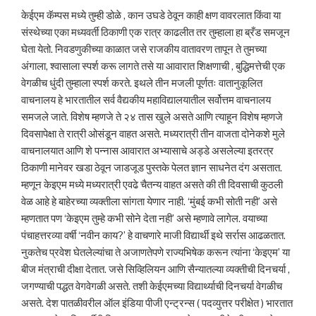
केईएम कॅम्पस मध्ये तुम्ही डोळे , कान उघडे ठेवून काही क्षण वावरलात किंवा या
संस्थेच्या एका मध्यवर्ती ठिकाणी एक रात्र काढलीत तर तुम्हाला हा ब्रँड समजून
घेता येतो. निवडणुकीच्या काळात जसे राजकीय वातावरण तापून ते तुमच्या
अंगाला, श्वासाला स्पर्श करू लागते तसे या आवारात शिक्षणाची , बुद्धिमत्तेची एक
वेगळीच धुंदी तुम्हाला स्पर्श करते. इथले तीन मजली पूर्णतः वातानुकूलित
वाचनालय हे भारतातील सर्व वैद्यकीय महाविद्यालयातील सर्वोत्तम वाचनालय
समजले जाते. विशेष म्हणजे ते २४ तास खुले असते आणि त्याहून विशेष म्हणजे
दिवसापेक्षा ते रात्री ओसंडून वाहत असते. मध्यरात्री तीन वाजता दोनेकशे मुले
वाचनालयात आणि शे पन्नास आवारात अभ्यासाचे अड्डे असलेल्या इतरत्र
ठिकाणी मानेवर खडा ठेवून जाडजूड पुस्तके पेलत ज्ञान साधनेत दंग असतात.
म्हणून केइएम मध्ये मध्यरात्री एवढे चैतन्य वाहत असते की ती दिवसाची कुठली
वेळ आहे हे बाहेरच्या व्यक्तीला सांगता येणार नाही. ‘मुंबई कभी सोती नही’ असे
म्हणतात पण ‘केइएम तुम्हे कभी सोने देता नही’ असे म्हणावे लागेल. वयाच्या
पंचाहत्तरव्या वर्षी ‘नवीन काय?’ हे वाचणारे माजी विद्यार्थी इथे सर्रास आढळतात.
नुकतेच प्रवेश घेतलेल्यांचा ते अजाणतेपणे राज्यभिषेक करून त्यांना ‘केइएम’ या
बीज मंत्राची दीक्षा देतात. जसे सिव्हिलियन आणि सैन्यातल्या व्यक्तीची दिनचर्या ,
जगण्याची पद्धत वेगवेगळी असते. तशी केईएमच्या विद्यार्थ्याची दिनचर्या वेगळीच
असते. देश पातळीवरील ऑल इंडिया पीजी एन्ट्रन्स ( पदव्युत्तर परीक्षेत ) भारतात