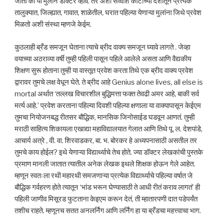
जातो की या मुलाने डॉक्टर व्हावं. तर अशा सव्वाशे कोटीच्या देशातून प्रत्येक
तालुक्यात, जिल्ह्यात, गावात, शाळेतील, घरात पहिल्या येणाऱ्या मुलांना जिथे प्रवेश
मिळतो अशी संस्था म्हणजे केईम.
कुठलाही ब्रँड समजून घेताना त्याचे ब्रीद वाक्य समजून घ्यावे लागते . जेव्हा
वयाच्या अठराव्या वर्षी तुम्ही पहिली पासून पहिले आलेले असता आणि वैद्यकीय
शिक्षण सुरू होताना तुम्ही या वास्तूत प्रवेश करता तिथे एक ब्रीद वाक्य प्रवेश
द्वारावर तुमचे लक्ष वेधून घेते. ते ब्रीद आहे Genius alone lives, all else is
mortal अर्थात ‘तल्लख विचारशील बुद्धिमत्ता फक्त तेवढी अमर आहे, बाकी सर्व
मर्त्य आहे.’ प्रवेश करताना पहिल्या दिवशी पहिल्या क्षणाला या वाक्यापासून केईएम
तुमचा नियोजनबद्ध रीतसर बौद्धिक, मानसिक जिनोसाईड घडवून आणतं. तुम्ही
मराठी साहित्य शिकायला एखाद्या महाविद्यालयात गेलात आणि तिथे पू. ल. देशपांडे,
आचार्य अत्रे , वी. वा. शिरवाडकर, बा. भ. बोरकर हे अध्यपनासाठी असतील तर
तुमचे काय होईल? इथे येणाऱ्या विद्यार्थ्याचे तेच होते. ज्या डॉक्टर लेखकांची पुस्तके
प्रमाण मानली जातात त्यातील अनेक लेखक इथले शिक्षक होऊन गेले आहेत.
म्हणून स्वतःला रथी महारथी समजणाऱ्या प्रत्येक विद्यार्थ्याचे पहिल्या वर्षात जे
बौद्धिक गर्वहरण होते त्यातून ‘भांड भरून घेण्यासाठी ते आधी रीतं कराव लागतं’ ही
पहिली जाणीव मिसूरड फुटताना केइएम करून देतं, ती म्हातारपणी दात पडेपर्यंत
तशीच राहते. म्हणूनच सतत अनलर्निंग आणि लर्निंग हा या ब्रँडचा महत्त्वाचा भाग.