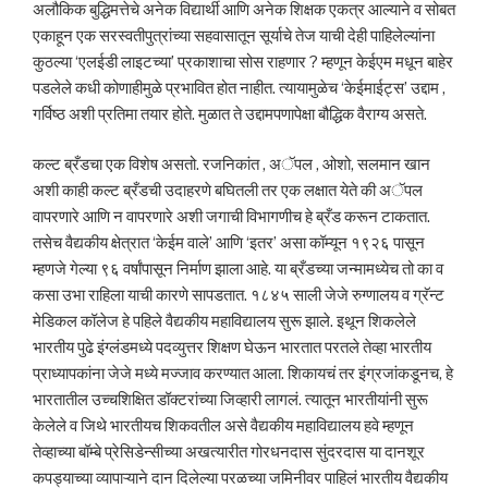
अलौकिक बुद्धिमत्तेचे अनेक विद्यार्थी आणि अनेक शिक्षक एकत्र आल्याने व सोबत
एकाहून एक सरस्वतीपुत्रांच्या सहवासातून सूर्याचे तेज याची देही पाहिलेल्यांना
कुठल्या ‘एलईडी लाइटच्या’ प्रकाशाचा सोस राहणार ? म्हणून केईएम मधून बाहेर
पडलेले कधी कोणाहीमुळे प्रभावित होत नाहीत. त्यायामुळेच ‘केईमाईट्स’ उद्दाम ,
गर्विष्ठ अशी प्रतिमा तयार होते. मुळात ते उद्दामपणापेक्षा बौद्धिक वैराग्य असते.
कल्ट ब्रँडचा एक विशेष असतो. रजनिकांत , अॅपल , ओशो, सलमान खान
अशी काही कल्ट ब्रँडची उदाहरणे बघितली तर एक लक्षात येते की अॅपल
वापरणारे आणि न वापरणारे अशी जगाची विभागणीच हे ब्रँड करून टाकतात.
तसेच वैद्यकीय क्षेत्रात ‘केईम वाले’ आणि ‘इतर’ असा कॉम्यून १९२६ पासून
म्हणजे गेल्या ९६ वर्षांपासून निर्माण झाला आहे. या ब्रँडच्या जन्मामध्येच तो का व
कसा उभा राहिला याची कारणे सापडतात. १८४५ साली जेजे रुग्णालय व ग्रॅन्ट
मेडिकल कॉलेज हे पहिले वैद्यकीय महाविद्यालय सुरू झाले. इथून शिकलेले
भारतीय पुढे इंग्लंडमध्ये पदव्युत्तर शिक्षण घेऊन भारतात परतले तेव्हा भारतीय
प्राध्यापकांना जेजे मध्ये मज्जाव करण्यात आला. शिकायचं तर इंग्रजांकडूनच, हे
भारतातील उच्चशिक्षित डॉक्टरांच्या जिव्हारी लागलं. त्यातून भारतीयांनी सुरू
केलेले व जिथे भारतीयच शिकवतील असे वैद्यकीय महाविद्यालय हवे म्हणून
तेव्हाच्या बॉम्बे प्रेसिडेन्सीच्या अखत्यारीत गोरधनदास सुंदरदास या दानशूर
कपड्याच्या व्यापाऱ्याने दान दिलेल्या परळच्या जमिनीवर पाहिलं भारतीय वैद्यकीय