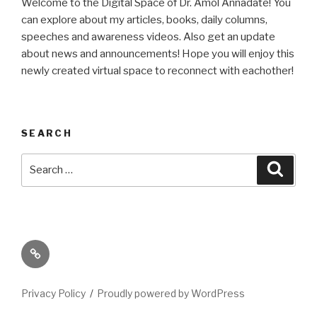
Welcome to the Digital Space of Dr. Amol Annadate! You
can explore about my articles, books, daily columns,
speeches and awareness videos. Also get an update
about news and announcements! Hope you will enjoy this
newly created virtual space to reconnect with eachother!
SEARCH
Search
Searc
for:
Its
High
Time
Privacy Policy
Proudly powered by WordPress
We