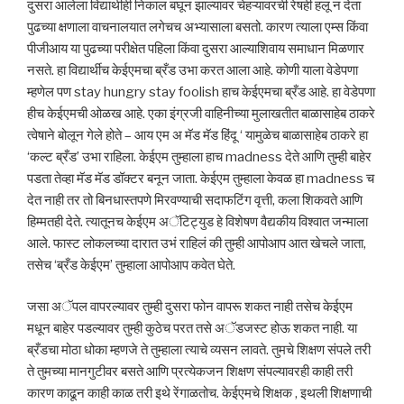
दुसरा आलेला विद्यार्थीही निकाल बघून झाल्यावर चेहऱ्यावरची रेषही हलू न देता
पुढच्या क्षणाला वाचनालयात लगेचच अभ्यासाला बसतो. कारण त्याला एम्स किंवा
पीजीआय या पुढच्या परीक्षेत पहिला किंवा दुसरा आल्याशिवाय समाधान मिळणार
नसते. हा विद्यार्थीच केईएमचा ब्रँड उभा करत आला आहे. कोणी याला वेडेपणा
म्हणेल पण stay hungry stay foolish हाच केईएमचा ब्रँड आहे. हा वेडेपणा
हीच केईएमची ओळख आहे. एका इंग्रजी वाहिनीच्या मुलाखतीत बाळासाहेब ठाकरे
त्वेषाने बोलून गेले होते – आय एम अ मॅड मॅड हिंदू ‘ यामुळेच बाळासाहेब ठाकरे हा
‘कल्ट ब्रँड’ उभा राहिला. केईएम तुम्हाला हाच madness देते आणि तुम्ही बाहेर
पडता तेव्हा मॅड मॅड डॉक्टर बनून जाता. केईएम तुम्हाला केवळ हा madness च
देत नाही तर तो बिनधास्तपणे मिरवण्याची सदाफटिंग वृत्ती, कला शिकवते आणि
हिम्मतही देते. त्यातूनच केईएम अॅटिट्युड हे विशेषण वैद्यकीय विश्वात जन्माला
आले. फास्ट लोकलच्या दारात उभं राहिलं की तुम्ही आपोआप आत खेचले जाता,
तसेच ‘ब्रँड केईएम’ तुम्हाला आपोआप कवेत घेते.
जसा अॅपल वापरल्यावर तुम्ही दुसरा फोन वापरू शकत नाही तसेच केईएम
मधून बाहेर पडल्यावर तुम्ही कुठेच परत तसे अॅडजस्ट होऊ शकत नाही. या
ब्रँडचा मोठा धोका म्हणजे ते तुम्हाला त्याचे व्यसन लावते. तुमचे शिक्षण संपले तरी
ते तुमच्या मानगुटीवर बसते आणि प्रत्येकजन शिक्षण संपल्यावरही काही तरी
कारण काढून काही काळ तरी इथे रेंगाळतोच. केईएमचे शिक्षक , इथली शिक्षणाची