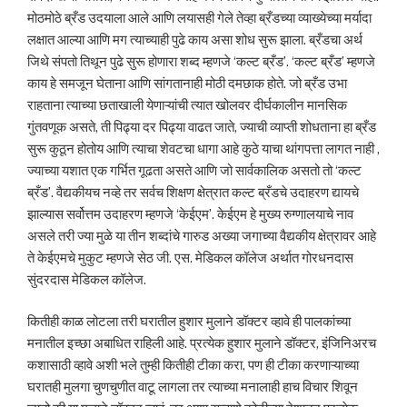
मोठमोठे ब्रँड उदयाला आले आणि लयासही गेले तेव्हा ब्रँडच्या व्याख्येच्या मर्यादा
लक्षात आल्या आणि मग त्याच्याही पुढे काय असा शोध सुरू झाला. ब्रँडचा अर्थ
जिथे संपतो तिथून पुढे सुरू होणारा शब्द म्हणजे ‘कल्ट ब्रँड’. ‘कल्ट ब्रँड’ म्हणजे
काय हे समजून घेताना आणि सांगतानाही मोठी दमछाक होते. जो ब्रँड उभा
राहताना त्याच्या छताखाली येणाऱ्यांची त्यात खोलवर दीर्घकालीन मानसिक
गुंतवणूक असते, ती पिढ्या दर पिढ्या वाढत जाते, ज्याची व्याप्ती शोधताना हा ब्रँड
सुरू कुठून होतोय आणि त्याचा शेवटचा धागा आहे कुठे याचा थांगपत्ता लागत नाही ,
ज्याच्या यशात एक गर्भित गूढता असते आणि जो सार्वकालिक असतो तो ‘कल्ट
ब्रँड’. वैद्यकीयच नव्हे तर सर्वच शिक्षण क्षेत्रात कल्ट ब्रँडचे उदाहरण द्यायचे
झाल्यास सर्वोत्तम उदाहरण म्हणजे ‘केईएम’. केईएम हे मुख्य रुग्णालयाचे नाव
असले तरी ज्या मुळे या तीन शब्दांचे गारुड अख्या जगाच्या वैद्यकीय क्षेत्रावर आहे
ते केईएमचे मुकुट म्हणजे सेठ जी. एस. मेडिकल कॉलेज अर्थात गोरधनदास
सुंदरदास मेडिकल कॉलेज.
कितीही काळ लोटला तरी घरातील हुशार मुलाने डॉक्टर व्हावे ही पालकांच्या
मनातील इच्छा अबाधित राहिली आहे. प्रत्येक हुशार मुलाने डॉक्टर, इंजिनिअरच
कशासाठी व्हावे अशी भले तुम्ही कितीही टीका करा, पण ही टीका करणाऱ्याच्या
घरातही मुलगा चुणचुणीत वाटू लागला तर त्याच्या मनालाही हाच विचार शिवून