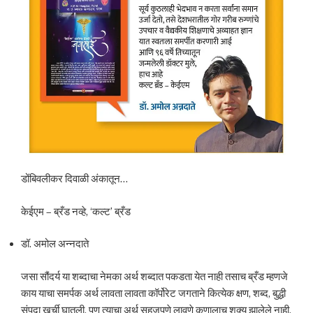
डोंबिवलीकर दिवाळी अंकातून…
केईएम – ब्रँड नव्हे, ‘कल्ट’ ब्रँड
डॉ. अमोल अन्नदाते
जसा सौंदर्य या शब्दाचा नेमका अर्थ शब्दात पकडता येत नाही तसाच ब्रँड म्हणजे
काय याचा समर्पक अर्थ लावता लावता कॉर्पोरेट जगताने कित्येक क्षण, शब्द, बुद्धी
संपदा खर्ची घातली, पण त्याचा अर्थ सहजपणे लावणे कुणालाच शक्य झालेले नाही.