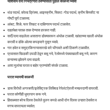
याशिवाय दमा नियंत्रणात ठेवण्यासाठी पुढील काळजी घ्यावी
थंड पदार्थ, कोल्ड ड्रिंक्स, आइस्क्रीम, चिकट-गोड पदार्थ, क्रीम बिस्कीट या
गोष्टी पूर्ण टाळाव्या.
आंबट, शिळे, फार तिखट व दाक्षिणात्य पदार्थ टाळावेत.
दह्यापेक्षा पातळ ताक देण्यास हरकत नाही.
सर्दी/दमा वाढलेला असताना डोक्यावरून अंघोळ टाळावी. खांद्याच्या खाली अंघोळ
करावी व डोके ओल्या कपड्याने पुसून घ्यावे.
गार हवेत व समुद्रकिनाऱ्यासारखे वारे घोंगावते अशी ठिकाणे टाळावीत.
प्रवासात खिडकी उघडी ठेवून बसू नये, रेल्वेमध्ये पंख्याखाली बसू नये, कारण
वाऱ्याच्या झोताने दमा वाढतो.
अशा मुलांचा घरात व बाहेर प्राण्यांशी संपर्क टाळावा.
घरात घ्यायची काळजी
डास विरोधी अगरबत्ती/इलेक्ट्रिक लिक्विड रेपेलंटऐवजी मच्छरदाणी वापरावी.
घरात कोणीही धुम्रपान करू नये.
हिवाळ्यात बरेच दिवस ठेवलेले वुलन कपडे आधी दोन दिवस उन्हात ठेवावेत व
मगच वापरायला घ्यावेत.