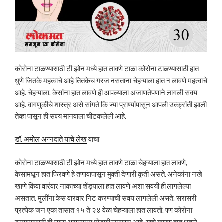
कोरोना टाळण्यासाठी टी झोन मध्ये हात लावणे टाळा कोरोना टाळण्यासाठी हात
धुणे जितके महत्वाचे आहे तितकेच गरज नसताना चेहऱ्याला हात न लावणे महत्वाचे
आहे. चेहऱ्याला, केसांना हात लावणे ही आपल्याला अजाणतेपणाने लागली सवय
आहे. वागणुकीचे शास्त्र असे सांगते कि ज्या प्राण्यांपासून आपली उत्क्रांती झाली
तेव्हा पासून ही सवय मानवाला चीटकलेली आहे.
डॉ. अमोल अन्नदाते यांचे लेख
वाचा
कोरोना टाळण्यासाठी टी झोन मध्ये हात लावणे टाळा चेहऱ्याला हात लावणे,
केसांमधून हात फिरवणे हे तणावापासून मुक्ती देणारी कृती असते. अनेकांना नखे
खाणे किंवा वारंवार नाकाच्या शेंड्याला हात लावणे अशा सवयी ही लागलेल्या
असतात. मुलींना केस वारंवार निट करण्याची सवय लागलेली असते. सरासरी
प्रत्येक जन एका तासात १५ ते २४ वेळा चेहऱ्याला हात लावतो. पण कोरोना
टाळण्यासाठी ही सवय आपल्याला मोडावी लागणार आहे. याचे कारण हात धुतले