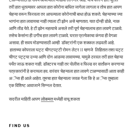
तरी हात धुतल्यावर आपला हात कोरोना बाधित जागेला लागला व तोच हात आपण
चेहऱ्या वरून फिरवला तर आपल्याला कोरोनाची बाधा होऊ शकते. चेहऱ्याच्या ज्या
भागांना हात लावायचा नाही त्याला टी झोन असे म्हणतात. यात दोन्ही डोळे, नाक
आणि तोंड येते. हे टी झोन महत्वाचे असले तरी पूर्ण चेहऱ्यालाच हात लावणे टाळावे.
तसेच केसांना ही उगीच हात लावणे टाळावे. घरात प्रत्येकाचा कंगवा ही वेगळा
असावा. ही सवय मोडण्यासाठी आम्ही डॉक्टरांनी एक शक्कल लढवली आहे.
हाताच्या कोपराला घट्ट चीगटपट्टी रोमन लेटर II म्हणजे लिहितात तशा घट्ट
चीगट पट्ट्या उभ्या आणि दोन आडव्या लावायच्या. यामुळे ठरवल तरी हात चेहऱ्या
पर्यंत जाऊ शकत नाही. डॉक्टरच नाही तर पोलीस व फिल्ड वर वार्तांकन करणाऱ्या
पत्रकारांनी हे करायला हव. वारंवार चेहऱ्याला हात लावणे टाळण्यासाठी आता काही
अॅप्स ही आले आहेत. तुमचा हात चेहऱ्याला जवळ गेला कि हे अॅप्स तुम्हाला
एक विशिष्ट आवाजाने सिग्नल देतात.
सदरील माहिती आपण
लोकमत
मध्येही वाचू शकता
FIND US