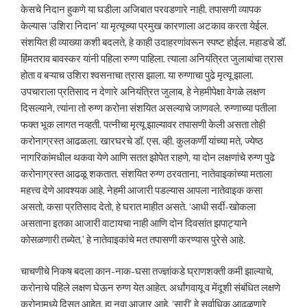
केसचे निदान हुकणे या घडीला अजिबात परवडणारे नाही. तपासणी व्यापक
केल्यास ‘उशिरा निदान’ या मृत्यूच्या प्रमुख कारणाला अटकाव करता येईल.
संशयित ही व्याख्या कशी बदलते, हे काही उदाहरणांवरून स्पष्ट होईल. महाडचे डॉ.
हिंमतराव बावस्कर यांनी पहिला रुग्ण पाहिला. त्याला अनियंत्रित जुलाबांचा त्रास
होता व बऱ्याच उशिरा श्वसनाचा त्रास झाला. या रुग्णाचा पुढे मृत्यू झाला.
उपचाराला प्रतिसाद न देणारे अनियंत्रित जुलाब, हे नेहमीपेक्षा वेगळे लक्षण
दिसल्याने, त्यांना तो रुग्ण करोना संशयित असल्याचे जाणवले. रुग्णाच्या पतीला
फक्त भूक लागत नव्हती. पत्नीचा मृत्यू झाल्यावर तपासणी केली असता तोही
करोनाग्रस्त आढळला. खारघरचे डॉ. एस. व्ही. कुलकर्णी यांच्या मते, ज्येष्ठ
नागरिकांमधील थकवा येणे आणि सतत झोपेत राहणे, या दोन लक्षणांचे रुग्ण पुढे
करोनाग्रस्त आढळू शकतात. संशयित रुग्ण ठरवताना, नातेवाइकांच्या मताला
महत्त्व देणे आवश्यक आहे. नेहमी आजारी पडल्यास आपला नातेवाइक कसा
असतो, कसा प्रतिसाद देतो, हे घरात माहीत असते. ‘आधी सर्दी-खोकला
असताना इतका आजारी वाटायचा नाही आणि दोन दिवसांत झपाट्याने
कोसळणारी तब्येत,’ हे नातेवाइकांचे मत तपासणी करण्यास पुरेसे आहे.
चाचणीचे निकष बदला कान-नाक-घसा तज्ज्ञांकडे घ्राणशक्ती कमी झाल्याचे,
करोनाचे पहिले लक्षण घेऊन रुग्ण येत आहेत. अर्धांगवायू व मेंदूशी संबंधित लक्षणे
करोनामध्ये दिसत आहेत. हा नवा आजार आहे. ‘सारी’ हे सर्वाधिक आढळणारे