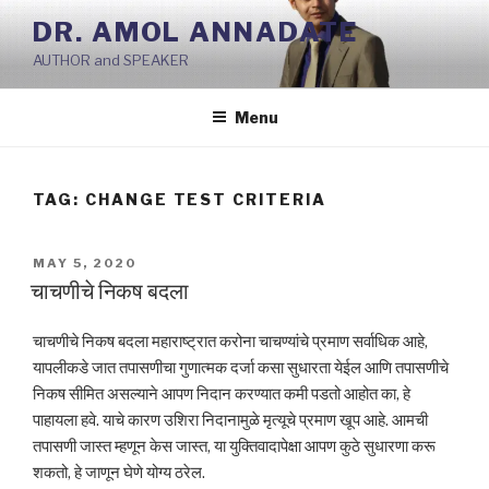
Skip
DR. AMOL ANNADATE
to
AUTHOR and SPEAKER
content
Menu
TAG:
CHANGE TEST CRITERIA
POSTED
MAY 5, 2020
ON
चाचणीचे निकष बदला
चाचणीचे निकष बदला महाराष्ट्रात करोना चाचण्यांचे प्रमाण सर्वाधिक आहे,
यापलीकडे जात तपासणीचा गुणात्मक दर्जा कसा सुधारता येईल आणि तपासणीचे
निकष सीमित असल्याने आपण निदान करण्यात कमी पडतो आहोत का, हे
पाहायला हवे. याचे कारण उशिरा निदानामुळे मृत्यूचे प्रमाण खूप आहे. आमची
तपासणी जास्त म्हणून केस जास्त, या युक्तिवादापेक्षा आपण कुठे सुधारणा करू
शकतो, हे जाणून घेणे योग्य ठरेल.