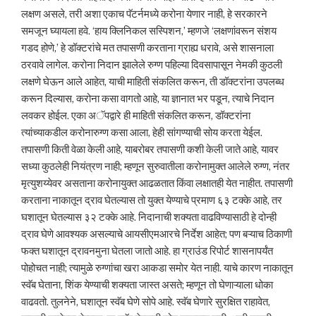
लक्षण असले, तरी अशा एकाच पॅटर्नमध्ये करोना येणार नाही, हे सरकारने
समजून घ्यायला हवे. ‘हाय क्लिनिकल सस्पिशन,’ म्हणजे ‘लक्षणांवरून संशय
गडद होणे,’ हे डॉक्टरांचे मत तपासणी करताना ग्राह्य धरावे, असे शासनाला
ठरवावे लागेल. करोना निदान झालेले रुग्ण पहिल्या दिवसापासून नेमकी कुठली
लक्षणे घेऊन आले आहेत, याची माहिती संकलित करून, ती डॉक्टरांना उपलब्ध
करून दिल्यास, करोना कसा वागतो आहे, या ज्ञानात भर पडून, त्याचे निदान
लवकर होईल. एका अॅपद्वारे ही माहिती संकलित करून, डॉक्टरांना
त्यांच्याकडील करोनारुग्ण कसा आला, हेही सांगण्याची सोय करता येईल.
तपासणी किती वेळा केली आहे, याबरोबर तपासणी कशी केली जाते आहे, यावर
सध्या कुठलेही नियंत्रण नाही; म्हणून सुरुवातीला करोनामुक्त आलेले रुग्ण, नंतर
मृत्युशय्येवर असताना करोनायुक्त आढळतात किंवा लक्षातही येत नाहीत. तपासणी
करताना नाकातून द्राव घेतल्यास तो युक्त येण्याचे प्रमाण ६३ टक्के आहे, तर
घशातून घेतल्यास ३२ टक्के आहे. निदानाची शक्यता वाढविण्यासाठी हे दोन्ही
द्राव घेणे आवश्यक असल्याचे आयसीएमआरचे निर्देश आहेत; पण बऱ्याच ठिकाणी
फक्त घशातून द्रावनमुना घेतला जातो आहे. हा ग्राउंड रिपोर्ट शासनापर्यंत
पोहोचत नाही; त्यामुळे रुग्णांचा खरा आकडा समोर येत नाही. याचे कारण नाकातून
स्वॅब घेताना, शिंक येण्याची शक्यता जास्त असते; म्हणून तो घेणाऱ्याला धोका
वाढवतो. तुलनेने, घशातून स्वॅब घेणे सोपे आहे. स्वॅब घेणारे सुरक्षित राहावेत,