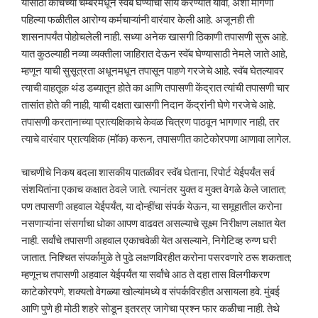
यासाठी काचेच्या चेम्बरमधून स्वॅब घेण्याची सोय करण्यात यावी, अशी मागणी
पहिल्या फळीतील आरोग्य कर्मचाऱ्यांनी वारंवार केली आहे. अजूनही ती
शासनापर्यंत पोहोचलेली नाही. सध्या अनेक खासगी ठिकाणी तपासणी सुरू आहे.
यात कुठल्याही नव्या व्यक्तीला जाहिरात देऊन स्वॅब घेण्यासाठी नेमले जाते आहे,
म्हणून याची सुसूत्रता अधूनमधून तपासून पाहणे गरजेचे आहे. स्वॅब घेतल्यावर
त्याची वाहतूक थंड डब्यातून होते का आणि तपासणी केंद्रात त्यांची तपासणी चार
तासांत होते की नाही, याची दक्षता खासगी निदान केंद्रांनी घेणे गरजेचे आहे.
तपासणी करतानाच्या प्रात्यक्षिकाचे केवळ चित्रण पाठवून भागणार नाही, तर
त्याचे वारंवार प्रात्यक्षिक (मॉक) करून, तपासणीत काटेकोरपणा आणावा लागेल.
चाचणीचे निकष बदला शासकीय पातळीवर स्वॅब घेताना, रिपोर्ट येईपर्यंत सर्व
संशयितांना एकाच कक्षात ठेवले जाते. त्यानंतर युक्त व मुक्त वेगळे केले जातात;
पण तपासणी अहवाल येईपर्यंत, या दोन्हींचा संपर्क येऊन, या समूहातील करोना
नसणाऱ्यांना संसर्गाचा धोका आपण वाढवत असल्याचे सूक्ष्म निरीक्षण लक्षात येत
नाही. सर्वांचे तपासणी अहवाल एकाचवेळी येत असल्याने, निगेटिव्ह रुग्ण घरी
जातात. निश्चित संपर्कामुळे ते पुढे लक्षणविरहीत करोना पसरवणारे ठरू शकतात;
म्हणूनच तपासणी अहवाल येईपर्यंत या सर्वांचे आठ ते दहा तास विलगीकरण
काटेकोरपणे, शक्यतो वेगळ्या खोल्यांमध्ये व संपर्कविरहीत असायला हवे. मुंबई
आणि पुणे ही मोठी शहरे सोडून इतरत्र जागेचा प्रश्न फार कळीचा नाही. तेथे