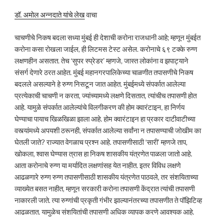
डॉ. अमोल अन्नदाते यांचे लेख
वाचा
चाचणीचे निकष बदला सध्या मुंबई ही देशाची करोना राजधानी आहे; म्हणून मुंबईत
करोना कसा रोखला जाईल, ही लिटमस टेस्ट असेल. करोनाचे ६९ टक्के रुग्ण
लक्षणहीन असतात. तेच ‘सुपर स्प्रेडर’ म्हणजे, जास्त लोकांना व झपाट्याने
संसर्ग देणारे ठरत आहेत. मुंबई महानगरपालिकेच्या चाळणीत तपासणीचे निकष
बदलले असल्याने हे रुग्ण निसटून जात आहेत. मुंबईमध्ये संपर्कात आलेल्या
प्रत्येकाची चाचणी न करता, ज्यांच्यामध्ये लक्षणे दिसतात, त्यांचीच तपासणी होत
आहे. यामुळे संपर्कात आलेल्यांचे विलगीकरण की होम क्वारंटाइन, हा निर्णय
घेण्याचा पायाच खिळखिळा झाला आहे. होम क्वारंटाइन हा प्रकार दाटीवाटीच्या
वस्त्यांमध्ये अपयशी ठरूनही, संपर्कात आलेल्या सर्वांना न तपासण्याची जोखीम का
घेतली जाते? राज्यात वेगळाच प्रश्न आहे. तपासणीसाठी ‘सारी’ म्हणजे ताप,
खोकला, श्वास घेण्यास त्रास हा निकष शासकीय यंत्रणेत पाळला जातो आहे.
आता करोनाचे रुग्ण या मर्यादित लक्षणांसह येत नाहीत. इतर विविध लक्षणे
आढळणारे रुग्ण रुग्ण तपासणीसाठी शासकीय यंत्रणेत पाठवले, तर संशयिताच्या
व्याख्येत बसत नाहीत, म्हणून सरकारी करोना तपासणी केंद्रात त्यांची तपासणी
नाकारली जाते. त्या रुग्णांची प्रकृती गंभीर झाल्यानंतरच्या तपासणीत ते पॉझिटिव्ह
आढळतात. यामुळेच संशयितांची तपासणी अधिक व्यापक करणे आवश्यक आहे.