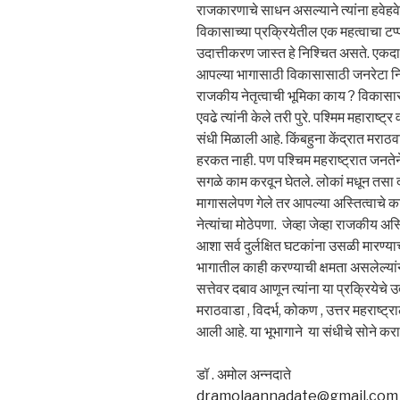
राजकारणाचे साधन असल्याने त्यांना हवेहवेसे
विकासाच्या प्रक्रियेतील एक महत्वाचा टप्
उदात्तीकरण जास्त हे निश्चित असते. एकदा ते
आपल्या भागासाठी विकासासाठी जनरेटा निर
राजकीय नेतृत्वाची भूमिका काय ? विकासासाठी
एवढे त्यांनी केले तरी पुरे. पश्मिम महाराष्
संधी मिळाली आहे. किंबहुना केंद्रात मरा
हरकत नाही. पण पश्चिम महराष्ट्रात जनतेने ने
सगळे काम करवून घेतले. लोकां मधून तसा 
मागासलेपण गेले तर आपल्या अस्तित्वाचे काय
नेत्यांचा मोठेपणा. जेव्हा जेव्हा राजकीय अस्
आशा सर्व दुर्लक्षित घटकांना उसळी मारण्य
भागातील काही करण्याची क्षमता असलेल्यांन
सत्तेवर दबाव आणून त्यांना या प्रक्रियेचे
मराठवाडा , विदर्भ, कोकण , उत्तर महराष्ट्रा
आली आहे. या भूभागाने या संधीचे सोने करा
डॉ . अमोल अन्नदाते
dramolaannadate@gmail.com