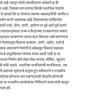
 आहे. म्हणून त्यांचे उदात्तीकरण थांबवणे हा ही
पा आहे. जितका भाग मागास तितके स्थानिक नेत्यांचे
 थांबले कि या नेत्यांना त्यांच्या जबाबदारीची जाणीव व
्माण करणे आवश्यक आहे. विकासाच्या प्रक्रियेत
 रस्ते , वीज , पाणी , आरोग्य या पूर्व अटी पूर्ण करणे
ट्र व मराठवाड्याला राज्य व केंद्राच्या राजकारणात समान
ठवाड्याला कांकणभर जास्त वाटा मिळाला असे म्हणण्यास
त्यांकडून विकास प्रकल्प , धरणे , उद्योग , रस्ते हे
दबाव असल्याने नेत्यांनी हे ओळखून विकास घडवला.
 हे असुरक्षितता त्यांच्या मनात आली नाही हा या
थिरता निर्माण होते तेव्हा तेव्हा मागास, शोषित , बहुजन
ाची संधी असते. स्थानिक नागरिकांची मानसिकता , त्या
ी आपल्या भूभागाचे दातृत्व हून स्वीकारणे व राजकीय
 उत्प्रेरक होण्यास भाग पडण्यासाठी संघटीत होण्याची
ला या राजकीय अस्थैर्याच्या निमित्ताने उत्तम संधी चालून
यला हवे.