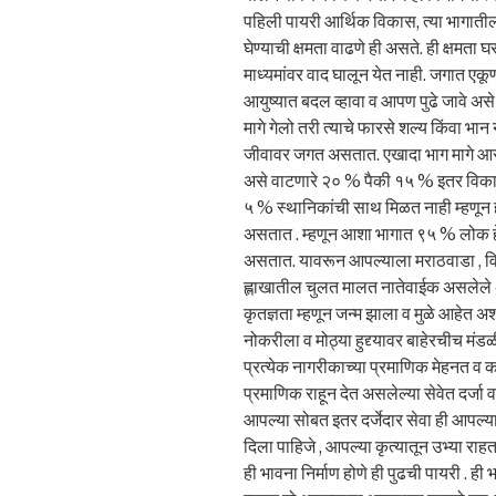
पहिली पायरी आर्थिक विकास, त्या भागातील न
घेण्याची क्षमता वाढणे ही असते. ही क्षमता घ
माध्यमांवर वाद घालून येत नाही. जगात ए
आयुष्यात बदल व्हावा व आपण पुढे जावे अस
मागे गेलो तरी त्याचे फारसे शल्य किंवा भा
जीवावर जगत असतात. एखादा भाग मागे आसतो
असे वाटणारे २० % पैकी १५ % इतर विकास
५ % स्थानिकांची साथ मिळत नाही म्हणू
असतात . म्हणून आशा भागात ९५ % लोक हे 
असतात. यावरून आपल्याला मराठवाडा , विद
ह्लाखातील चुलत मालत नातेवाईक असलेले 
कृतज्ञता म्हणून जन्म झाला व मुळे आहेत अशा 
नोकरीला व मोठ्या हुद्द्यावर बाहेरचीच मं
प्रत्येक नागरीकाच्या प्रमाणिक मेहनत व 
प्रमाणिक राहून देत असलेल्या सेवेत दर्जा 
आपल्या सोबत इतर दर्जेदार सेवा ही आपल्
दिला पाहिजे , आपल्या कृत्यातून उभ्या राह
ही भावना निर्माण होणे ही पुढची पायरी . ह