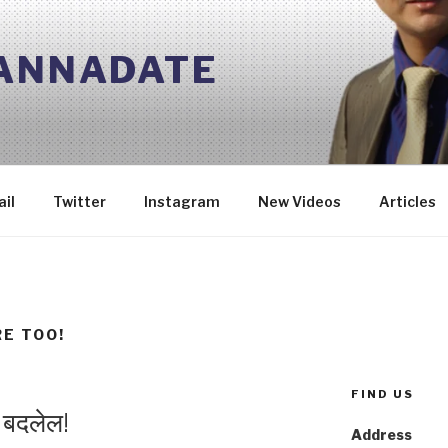
 ANNADATE
il
Twitter
Instagram
New Videos
Articles
E TOO!
FIND US
ी बदलेल!
Address