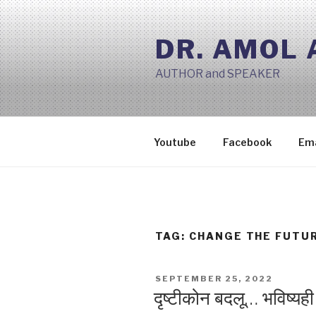
Skip
to
DR. AMOL
content
AUTHOR and SPEAKER
Youtube
Facebook
Ema
TAG:
CHANGE THE FUTUR
POSTED
SEPTEMBER 25, 2022
ON
दृष्टीकोन बदलू… भविष्यह