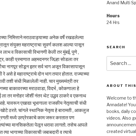
Anand Multi Spe
Hours
24 Hrs
्याच्या निमित्ताने मराठवाड्याच्या अनेक वर्षे रखडलेल्या
्रातून संयुक्त महराष्ट्राचा सुवर्ण कलश आल्या पासून
SEARCH
 लाभ व विकासाची विभागणी केली तर मुंबई, पुणे ,
Search
ष्ट्र, काही प्रमाणात अहमदनगर जिल्हा सोडला तर
for:
भाचा नागपूर सोडून इतर सर्व भाग अजून विकासापासून
रे असे हे महाराष्ट्राचे दोन भाग तयार होतात. राज्याच्या
्हणावी तशी संधी मिळालेली नाही. चार मुख्यमंत्री तर
ABOUT THIS
गच्या बाकावरच्या मराठवाडा, विदर्भ , कोकणाला हे
ंबई ला तर मनोहर जोशीं नंतर थेट उद्धव ठाकरे व एकनाथ
Welcome to the
 आहे. यावरून एखाद्या भूभागाला राजकीय नेतृत्वाची संधी
Annadate! You 
ोटे ठरते. चांगले स्थानिक नेतृत्व हे बारामती , आकलुज
books, daily 
या प्रगती मध्ये उत्प्रेरकाचे काम जरूर करतात पण
videos. Also g
 त्यांच्या मानसिकतेला पेलून धरावा लागतो. तसेच आपले
announcements!
created virtua
 त्या भागाच्या विकासाची जबाबदारी व त्याचे