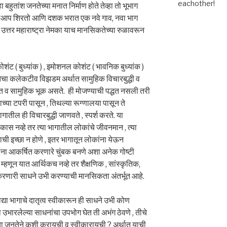
eachother!
बहुतांश जनतेच्या मनात निर्माण होते तेव्हा तो भूभाग
अपोआप शिरतो आणि दशक भरात एक नवे गाव, नवा भाग
उत्तर महाराष्ट्रा नेमका याच मानसिकतेच्या रुळावरून
ुध्यांक ) , इमोशनल कोशंट ( भावनिक बुध्यांक )
ेचा कलेकटीव विझडम अर्थात सामुहिक विचारबुद्धी व
िगत व सामुहिक भूक असते. ही मोजण्याची पद्धत नसली तरी
च्या टपरी पासून , तिथल्या रूग्णालया पासून ते
ागातील ही विचारबुद्धी जाणवते , स्पर्श करते. या
ास नव्हे तर त्या भागातील लोकांचे जीवनमान , त्या
ाची इच्छा न होणे , इतर भागातून लोकांना येऊन
ोगांना आकर्षित करणारे चुंबक बनणे अशा अनेक गोष्टी
म्हणून यात आर्थिकच नव्हे तर शैक्षणिक , सांस्कृतिक,
श करणारी साधने उभी करण्याची मानसिकता अंतर्भूत आहे.
 दातृत्व स्वीकारून ही साधने उभी कोण
ा उभारलेल्या साधनांचा उपभोग घेत ती अभंग ठेवणे , तीचे
ा जनतेने कशी करायची व स्वीकारायची ? अर्थात याची