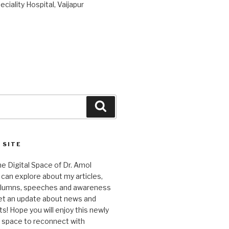
ciality Hospital, Vaijapur
Search
 SITE
 Digital Space of Dr. Amol
can explore about my articles,
columns, speeches and awareness
et an update about news and
 Hope you will enjoy this newly
l space to reconnect with