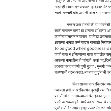
म्हणून तो आपल्याला आपलासा वाटतो पण आ
नाही. ही भावना प्र राज्यात, प्रदेशात ये
त्याची प्रगती हीच आपली जात हे मानणारा ए
प्रश्न उभा राहतो की या भावनेची शि
साठी पलायन करणे हा आपला अधिकार आहे प
काहींना पलायन न करता हा विडा उचलावा ला
आपल्या भागात कसे वाढेल यासाठी नियोजनब
to be good when goodness is not 
काही करू न इच्छिणाऱ्या गावा गावातील स
आपल्या भागातील ही चांगली उर्जा जगू दिली 
एखाद्या घरात कोणी गुणी मुलगा / मुलगी जन्माल
राहण्याची गरज असते, मग त्या कुटुंबाची प
विकासाच्या या प्रक्रियेत अजून ए
घ्यायला हवी. या प्रक्रियेत कुठेही स्थानि
प्रगतीची वाट आपल्याला थेट इक्का दुक्क
पक्के करायला हवे . याचे कारण सध्याचे 
पुरते मर्यादित आहे. म्हणून उलट रेंगाळत रा