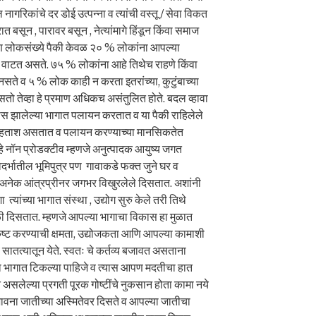
ागरिकांचे दर डोई उत्पन्ना व त्यांची वस्तू / सेवा विकत
रात बसून , पारावर बसून , नेत्यांमागे हिंडून किंवा समाज
कूण लोकसंख्ये पैकी केवळ २० % लोकांना आपल्या
े वाटत असते. ७५ % लोकांना आहे तिथेच राहणे किंवा
न नसते व ५ % लोक काही न करता इतरांच्या, कुटुंबाच्या
 तेव्हा हे प्रमाण अधिकच असंतुलित होते. बदल व्हावा
 झालेल्या भागात पलायन करतात व या पैकी राहिलेले
न हताश असतात व पलायन करण्याच्या मानसिकतेत
नॉन प्रोडक्टीव म्हणजे अनुत्पादक आयुष्य जगत
र्भातील भूमिपुत्र पण गावाकडे फक्त जुने घर व
अनेक आंत्रप्रीनर जगभर विखुरलेले दिसतात. अशांनी
त्यांच्या भागात संस्था , उद्योग सुरु केले तरी तिथे
डळी दिसतात. म्हणजे आपल्या भागाचा विकास हा मुळात
कष्ट करण्याची क्षमता, उद्योजकता आणि आपल्या कामाशी
व सातत्यातून येते. स्वतः चे कर्तव्य बजावत असताना
या भागात टिकल्या पाहिजे व त्यास आपण मदतीचा हात
त असलेल्या प्रगती पूरक गोष्टींचे नुकसान होता कामा नये
ी भावना जातीच्या अस्मितेवर दिसते व आपल्या जातीचा