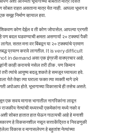
पण अशी अस्मिता भूभागाच्या बाबतीत मात्र दिसत
ते पण सोबत राहत असताना मात्र येत नाही. आपला भूभाग व
क समूह निर्माण व्हायाल हवा.
कवण कोण देईल व ती कोण जोपासेल. आपल्या प्रगती
ण बदल घडवण्याची क्षमता असणार्या २० टक्क्यां पैकी
गेल. सतत मना वर बिंबवून या २० टक्क्यांचे प्रमाण
द्ध प्रयत्न करावे लागतील. It is very difficult
in demand असा एक इंग्रजी वाक्प्रचार आहे.
मूहांनी काही करायचे नसेल तरी ठीक . पण किमान
तरी त्यांचे आयुष्य बदलू शकते हे समजून घ्यायला हवे.
ा येते तेव्हा त्या घराला फक्त त्या व्यक्ती मागे उभे
्रगती अपोआप होते. भूभागाच्या विकासाचे ही तसेच असते.
क सवय मागास भागातील नागरिकांना लावून
क राजकीय नेत्यांची मध्यस्थी एकमेकांना मध्ये नको व
ा अशी सोबत हातात हात घेऊन गाठायची आहे हे मनाशी
राजकारण हे विकसनशील नसून सत्ताकेंद्रित व निवडणुकी
हिलेला विकास व मागासलेपण हे बहुतांश नेत्यांच्या