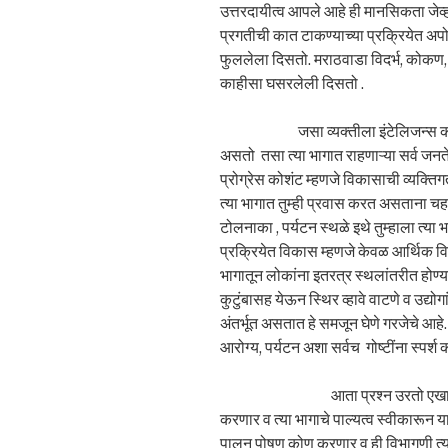
उत्तरदायीत्व आपले आहे ही मानसिकता जेव्हा 
प्रगतीची कात टाकण्याच्या प्रक्रियेत 
फुललेला दिसतो. मराठवाडा विदर्भ, कोकण, 
काहीसा घसरलेली दिसतो .
जसा व्यक्तीला इंटेलिजन्स कोशंट ( ब
असतो तसा त्या भागात राहणाऱ्या सर्व जनत
प्रोग्रेस कोशंट म्हणजे विकासाची व्यक्त
त्या भागात तुम्ही प्रवास करत असताना चहा
टोलनाका , पर्यटन स्थळे इथे तुम्हाला त्या भ
प्रक्रियेत विकास म्हणजे केवळ आर्थिक विक
भागातून लोकांना इतरत्र स्थलांतरीत होण्य
कुटुंबासह येऊन स्थिर व्हावे वाटणे व उद्य
अंतर्भूत असतात हे समजून घेणे गरजेचे आहे. 
आरोग्य, पर्यटन अशा सर्वच गोष्टींना स्पर्
आता प्रश्न उरतो एखाद्या भागाचे
करणार व त्या भागाचे पाल्यत्व स्वीकारून य
पालन पोषण कोण करणार व ही विभागणी त्य