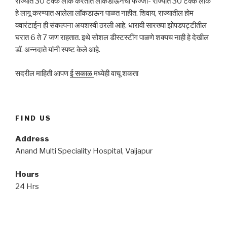
राज्यात 30 टक्के लोक करतात लॉकडाऊनचा फज्जा- राज्यात 30 टक्के लोक
हे लागू करण्यात आलेला लॉकडाऊन पाळत नाहीत. शिवाय, राज्यातील होम
क्वारंटाईन ही संकल्पना अयशस्वी ठरली आहे. धारावी सारख्या झोपडपट्टीतील
घरात 6 ते 7 जण राहतात. इथे सोशल डीस्टस्टींग पाळणे शक्यच नाही हे देखील
डॉ. अन्नदाते यांनी स्पष्ट केले आहे.
सदरील माहिती आपण
ई सकाळ
मध्येही वाचू शकता
FIND US
Address
Anand Multi Speciality Hospital, Vaijapur
Hours
24 Hrs