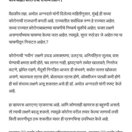
काय आहेत कोरोनाची संभाव्य लक्षणे ?
वैद्यकीय तज्ञ. अमोल अन्नदाते यांनी दिलेल्या माहितीनुसार, मुंबई ही सध्या
कोरोनाची राजधानी बनली आहे. राज्यातील सर्वाधिक रुग्ण हे राज्यात आहेत.
सध्या राज्यात कोरोनाबाबतच्या चाचणीचे निष्कर्ष चुकीचे आहेत. फक्त लक्षणे
असणार्यांच्याच चाचण्या केल्या जात आहेत. त्यामूळे, सुपर स्प्रेडर जे आहेत त्या या
चाचणीतून निसटत आहेत.?
कोरोनाची ‘नवीन’ लक्षणे उघड अशक्तपणा, उलट्या, अनियंत्रित जुलाब, वास
घेण्याची क्षमता कमी होते, चव लागत नाही, झपाट्याने तब्येत खालावते, निस्तेज
वाटणे, झोपेत राहणे, मेंदूशी निगडित आजार ही संभवणे, सर्वात जास्त खोकला
असणे, चालायला त्रास होणे, बोलायला त्रास होणे, ऑक्सीजन पातळी कमी होणे
ही सर्व संभाव्य लक्षणे असू शकतात असे ही डॉ. अमोल अन्नदाते यांनी स्पष्ट केले
आहे.
हा व्हायरस आरएनए प्रकारचा आहे. आणि कोणताही व्हायरस हा बहुरुपी असतो.
तो त्याची लक्षणे बदलू शकतो. त्यामूळे कोरोना वरील तयार केल्या जाणार्या लसी
किती कारणीभूत ठरू शकतील यावर ही प्रश्नचिन्ह उपस्थित केले आहे.