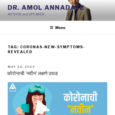
Skip
DR. AMOL ANNADATE
to
AUTHOR and SPEAKER
content
Menu
TAG:
CORONAS-NEW-SYMPTOMS-
REVEALED
POSTED
MAY 20, 2020
ON
कोरोनाची ‘नवीन’ लक्षणे उघड