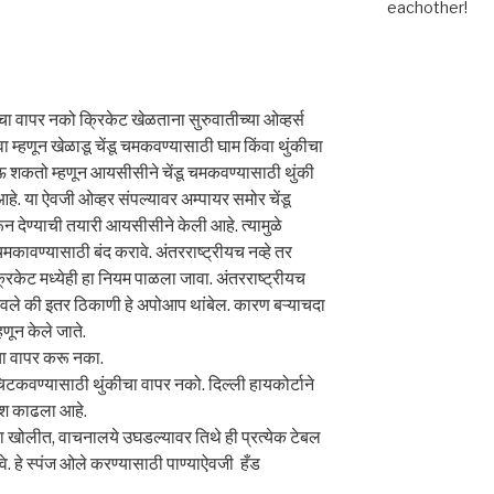
eachother!
ा वापर नको क्रिकेट खेळताना सुरुवातीच्या ओव्हर्स
्हावा म्हणून खेळाडू चेंडू चमकवण्यासाठी घाम किंवा थुंकीचा
ऊ शकतो म्हणून आयसीसीने चेंडू चमकवण्यासाठी थुंकी
हे. या ऐवजी ओव्हर संपल्यावर अम्पायर समोर चेंडू
न देण्याची तयारी आयसीसीने केली आहे. त्यामुळे
चमकावण्यासाठी बंद करावे. अंतरराष्ट्रीयच नव्हे तर
रिकेट मध्येही हा नियम पाळला जावा. अंतरराष्ट्रीयच
थांबवले की इतर ठिकाणी हे अपोआप थांबेल. कारण बऱ्याचदा
णून केले जाते.
ीचा वापर करू नका.
्प चिटकवण्यासाठी थुंकीचा वापर नको. दिल्ली हायकोर्टाने
देश काढला आहे.
च्या खोलीत, वाचनालये उघडल्यावर तिथे ही प्रत्येक टेबल
े. हे स्पंज ओले करण्यासाठी पाण्याऐवजी हँड