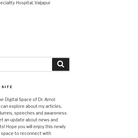
ciality Hospital, Vaijapur
Search
 SITE
 Digital Space of Dr. Amol
can explore about my articles,
columns, speeches and awareness
et an update about news and
 Hope you will enjoy this newly
l space to reconnect with