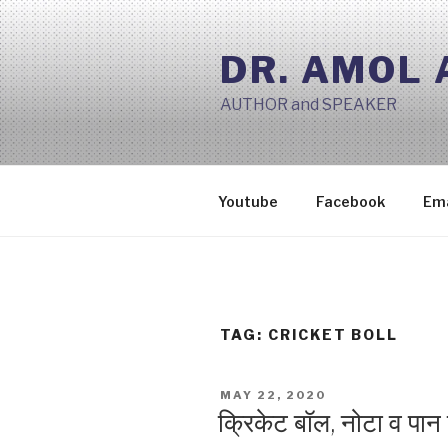
Skip
to
DR. AMOL
content
AUTHOR and SPEAKER
Youtube
Facebook
Ema
TAG:
CRICKET BOLL
POSTED
MAY 22, 2020
ON
क्रिकेट बॉल, नोटा व पा