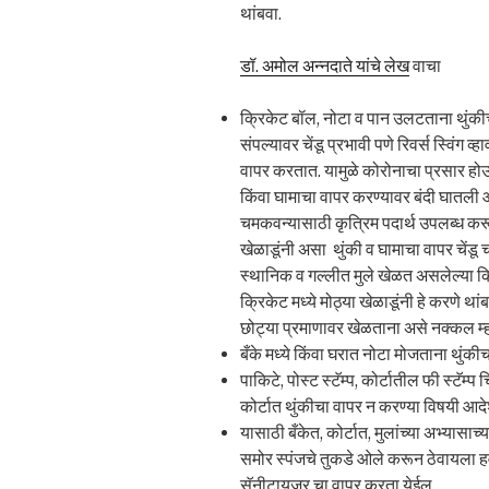
थांबवा.
डॉ. अमोल अन्नदाते यांचे लेख
वाचा
क्रिकेट बॉल, नोटा व पान उलटताना थुंकीच
संपल्यावर चेंडू प्रभावी पणे रिवर्स स्विंग व
वापर करतात. यामुळे कोरोनाचा प्रसार हो
किंवा घामाचा वापर करण्यावर बंदी घातली आ
चमकवन्यासाठी कृत्रिम पदार्थ उपलब्ध करू
खेळाडूंनी असा थुंकी व घामाचा वापर चेंडू 
स्थानिक व गल्लीत मुले खेळत असलेल्या क्
क्रिकेट मध्ये मोठ्या खेळाडूंनी हे करणे 
छोट्या प्रमाणावर खेळताना असे नक्कल म्ह
बँके मध्ये किंवा घरात नोटा मोजताना थुंक
पाकिटे, पोस्ट स्टॅम्प, कोर्टातील फी स्टॅम
कोर्टात थुंकीचा वापर न करण्या विषयी आ
यासाठी बँकेत, कोर्टात, मुलांच्या अभ्यासा
समोर स्पंजचे तुकडे ओले करून ठेवायला हव
सॅनीटायजर चा वापर करता येईल.