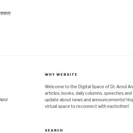
चू शकता
WHY WEBSITE
Welcome to the Digital Space of Dr. Amol A
articles, books, daily columns, speeches an
japur
update about news and announcements! Hope 
virtual space to reconnect with eachother!
SEARCH