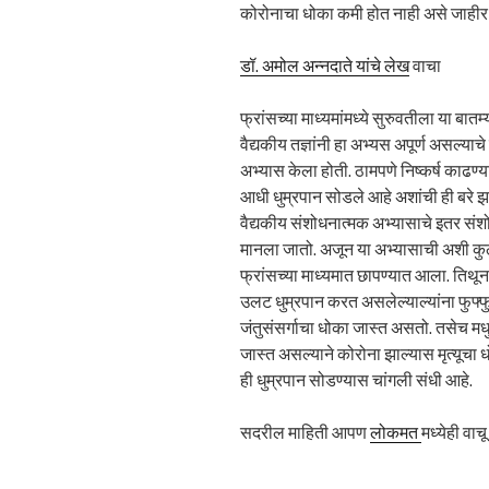
कोरोनाचा धोका कमी होत नाही असे जाहीर 
डॉ. अमोल अन्नदाते यांचे लेख
वाचा
फ्रांसच्या माध्यमांमध्ये सुरुवतीला या बातम
वैद्यकीय तज्ञांनी हा अभ्यस अपूर्ण असल्य
अभ्यास केला होती. ठामपणे निष्कर्ष काढण
आधी धुम्रपान सोडले आहे अशांची ही बरे झा
वैद्यकीय संशोधनात्मक अभ्यासाचे इतर स
मानला जातो. अजून या अभ्यासाची अशी क
फ्रांसच्या माध्यमात छापण्यात आला. तिथू
उलट धुम्रपान करत असलेल्याल्यांना फुफ्फ
जंतुसंसर्गाचा धोका जास्त असतो. तसेच मधुमे
जास्त असल्याने कोरोना झाल्यास मृत्यूचा 
ही धुम्रपान सोडण्यास चांगली संधी आहे.
सदरील माहिती आपण
लोकमत
मध्येही वा