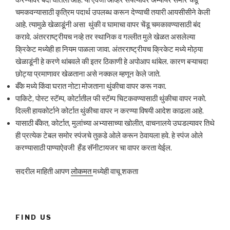
चमकवन्यासाठी कृत्रिम पदार्थ उपलब्ध करून देण्याची तयारी आयसीसीने केली
आहे. त्यामुळे खेळाडूंनी असा थुंकी व घामाचा वापर चेंडू चमकावण्यासाठी बंद
करावे. अंतरराष्ट्रीयच नव्हे तर स्थानिक व गल्लीत मुले खेळत असलेल्या
क्रिकेट मध्येही हा नियम पाळला जावा. अंतरराष्ट्रीयच क्रिकेट मध्ये मोठ्या
खेळाडूंनी हे करणे थांबवले की इतर ठिकाणी हे अपोआप थांबेल. कारण बऱ्याचदा
छोट्या प्रमाणावर खेळताना असे नक्कल म्हणून केले जाते.
बँके मध्ये किंवा घरात नोटा मोजताना थुंकीचा वापर करू नका.
पाकिटे, पोस्ट स्टॅम्प, कोर्टातील फी स्टॅम्प चिटकवण्यासाठी थुंकीचा वापर नको.
दिल्ली हायकोर्टाने कोर्टात थुंकीचा वापर न करण्या विषयी आदेश काढला आहे.
यासाठी बँकेत, कोर्टात, मुलांच्या अभ्यासाच्या खोलीत, वाचनालये उघडल्यावर तिथे
ही प्रत्येक टेबल समोर स्पंजचे तुकडे ओले करून ठेवायला हवे. हे स्पंज ओले
करण्यासाठी पाण्याऐवजी हँड सॅनीटायजर चा वापर करता येईल.
सदरील माहिती आपण
लोकमत
मध्येही वाचू शकता
FIND US