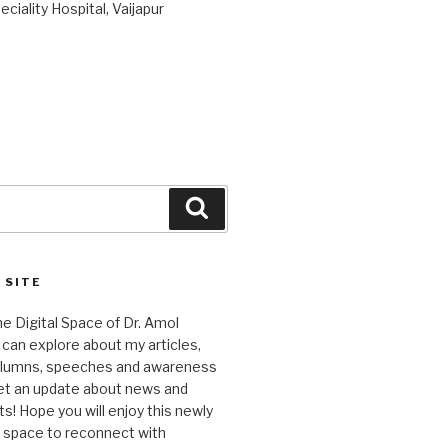
ciality Hospital, Vaijapur
Search
 SITE
 Digital Space of Dr. Amol
can explore about my articles,
columns, speeches and awareness
et an update about news and
 Hope you will enjoy this newly
l space to reconnect with