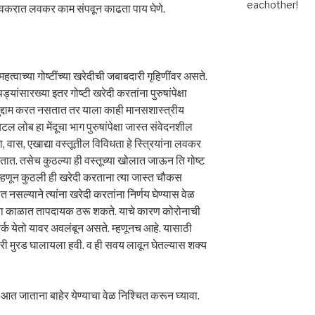
eachother!
लवकरात लवकर काम संपवून काढता पाय घेणे.
त्वाच्या गोष्टींच्या खरेदीची जबाबदारी गृहिणींवर असते.
ंसारख्या इतर गोष्टी खरेदी करतांना पुरुषांपेक्षा
े मुद्दाम करत नसतात तर याला काही मानसशास्त्रीय
ल लोब हा मेंदूचा भाग पुरुषांपेक्षा जास्त संवेदनशील
ा, वास, एखाद्या वस्तूतील विविधता हे स्त्रियांना लवकर
ात. तसेच कुठल्या ही वस्तूच्या खोलात जाऊन ति गोष्ट
तो. म्हणून कुठली ही खरेदी करताना त्या जास्त चौकस
ित नसल्याने त्यांना खरेदी करतांना निर्णय घेण्यास वेळ
च्या काळात तापदायक ठरू शकते. याचे कारण कोरोनाची
संपर्क येतो यावर अवलंबून असते. म्हणूनच आहे. यासाठी
री मुरड घालायला हवी. व ही सवय लावून घेतल्यास शक्य
आत जाताना बाहेर येण्याचा वेळ निश्चित करून घ्यावा.