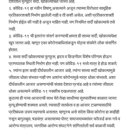
देशातील मृत्यूदर सर्दी, खोकल्यापेक्षा जास्त आहे.
२. कोविड-१९ हा नवीन विषाणू असल्याने अजून त्याच्या विरोधात सामूहिक
प्रतिकारशक्ती निर्माण झालेली नाही व ती कशी असेल, अशी प्रतिकारशक्ती
निर्माण होईल की नाही हे अजून माहित नाही. पण नियमित सर्दी खोकल्याचे तसे
नाही.
३. कोविड-१९ ची इतरांना संसर्ग करण्याची क्षमता ही साध्या सर्दी, खोकल्यापेक्षा
खूप जास्त आहे. म्हणून एका कोरोनाबाधितांकडून मोठ्या संख्येने लोक संसर्गित
होतात.
४. सध्या सर्दी खोकल्याचा फुप्फुस, हृदय व किडनीवर विशेष परिणाम होऊन
प्राणघातक स्थिती निर्माण होत नाही. पण कोविड-१९ मध्ये मात्र हे होऊ शकते.
५. ज्यांना इतर काही दीर्घकालीन आजार आहे, त्यांना साध्या सर्दी खोकल्यामुळे
जीवाला धोका संभवत नाही पण अशांना कोरोनामुळे मात्र धोका संभवतो. अशा
दीर्घकालीन आजार असणाऱ्यांची संख्या देशात प्रचंड आहे व त्यांच्या जीवाला
धोका असल्याने कोविड-१९ नक्कीच दखलपात्र आहे.
कुठल्या ही नव्या आजाराची साथ येते तेव्हा साथीच्या सुरुवातीच्या काळात जास्त
मृत्यू होण्याची शक्यता असते. त्यासाठी सतर्कता व हा आजार टाळण्यासाठीचे
प्रतिबंधक उपाय महत्त्वाचे असतात. म्हणूनच असे संदेश किंवा कोरोना हा काहीही
नसून बागुलबुवा, षडयंत्र असल्याच्या पोस्ट समाजमाध्यमांवर फॉरवर्ड करू नये व
आरोग्य मंत्रालय, जागतिक आरोग्य संघटनेने सांगितलेली सर्व काळजी घ्यावी.