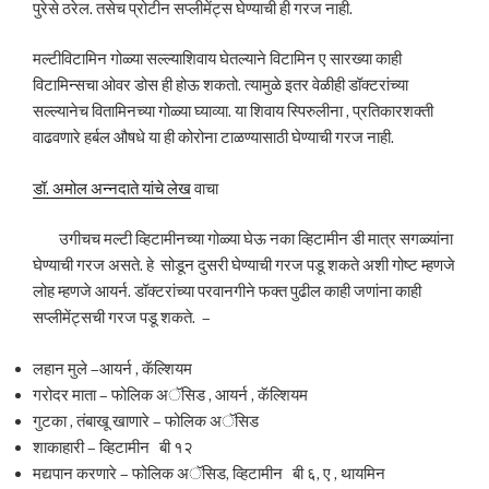
पुरेसे ठरेल. तसेच प्रोटीन सप्लीमेंट्स घेण्याची ही गरज नाही.
मल्टीविटामिन गोळ्या सल्ल्याशिवाय घेतल्याने विटामिन ए सारख्या काही
विटामिन्सचा ओवर डोस ही होऊ शकतो. त्यामुळे इतर वेळीही डॉक्टरांच्या
सल्ल्यानेच वितामिनच्या गोळ्या घ्याव्या. या शिवाय स्पिरुलीना , प्रतिकारशक्ती
वाढवणारे हर्बल औषधे या ही कोरोना टाळण्यासाठी घेण्याची गरज नाही.
डॉ. अमोल अन्नदाते यांचे लेख
वाचा
उगीचच मल्टी व्हिटामीनच्या गोळ्या घेऊ नका व्हिटामीन डी मात्र सगळ्यांना
घेण्याची गरज असते. हे सोडून दुसरी घेण्याची गरज पडू शकते अशी गोष्ट म्हणजे
लोह म्हणजे आयर्न. डॉक्टरांच्या परवानगीने फक्त पुढील काही जणांना काही
सप्लीमेंट्सची गरज पडू शकते. –
लहान मुले –आयर्न , कॅल्शियम
गरोदर माता – फोलिक अॅसिड , आयर्न , कॅल्शियम
गुटका , तंबाखू खाणारे – फोलिक अॅसिड
शाकाहारी – व्हिटामीन बी १२
मद्यपान करणारे – फोलिक अॅसिड, व्हिटामीन बी ६, ए , थायमिन