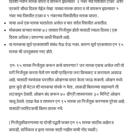
दिवशी नवीन मास्क वापरा व वापरून झाल्यावर २ नंबर च्या पिशवीत टाका अशा
प्रकारे चौथा दिवस येईल तेव्हा पाचवा मास्क वापरा व तो वापरून झाल्यावर १
नंबर च्या पिशवीत टाका व १ नंबरच्या पिशवीतील मास्क वापरा .
याचा अर्थ एक मास्क घातलेला असेल व चार सदैव पिशवीत असतील.
मोकळ्या वाऱ्यात मास्क ७२ तासात निर्जंतुक होतो यासाठी त्याला दिवस ( एक
दिवस अधिक ) वापरण्या आधी मिळतो आहे.
या मास्कचा सूर्य प्रकाशाशी संबंध येऊ देऊ नका. कारण सूर्य प्रकाशात एन ९५
मास्क ची उपयुक्तता नष्ट होते.
एन-९५ मास्क निर्जंतुक करून कसे वापरणार? जर मास्क एकच असेल तरी तो
घरी निर्जंतुक करता येतो पण याची प्रक्रिया जरा किचकट व करायला अवघड
आहे. यासाठी स्वयंपाक घरातील ओव्हनचा वापर केला जाऊ शकतो. ओव्हन मध्ये
इतर कुठे ही मेटल शी मास्कचा संपर्क न येता , लाकडी क्लिपच्या सहाय्याने ती
लटकवून ठेवावी. ओव्हन बंद करून ७० डीग्री तापमानावर ३० मिनिटे ओव्हन
चालू ठेवावे. एवढा वेळ व तापमान एन ९५ मास्क ला निर्जंतुक करण्यास पुरेसा आहे.
यासाठी प्लास्टिकची क्लिप वापरू नये.
( निर्जंतुकीकरणाच्या या दोन्ही पद्धती फक्त एन ९५ मास्क साठीच आहेत व
कापडी, सर्जिकल व इतर मास्क साठी नाहीत याची नोंद घ्यावी )