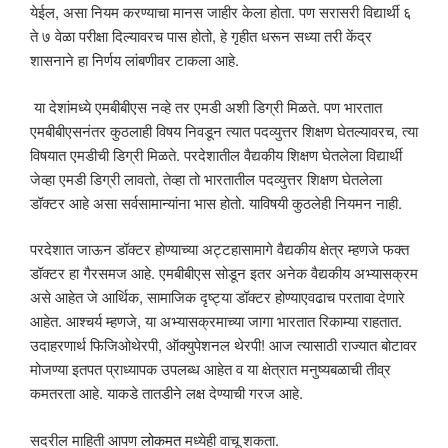
येईल, असा नियम करण्याचा मानस जाहीर केला होता. पण सरासरी विद्यार्थी ६
ते ७ वेळा परीक्षा दिल्यावरच पास होतो, हे गृहीत धरून सध्या तरी केंद्र
शासनाने हा निर्णय लांबणीवर टाकला आहे.
या देशांमध्ये एमबीबीएस नव्हे तर एमडी अशी डिग्री मिळते. पण भारतात
एमबीबीएसनंतर कुठलाही विषय निवडून त्यात पदव्युत्तर शिक्षण घेतल्यावरच, त्या
विषयात एमडीची डिग्री मिळते. परदेशातील वैद्यकीय शिक्षण घेतलेला विद्यार्थी
जेव्हा एमडी डिग्री लावतो, तेव्हा तो भारतातील पदव्युत्तर शिक्षण घेतलेला
डॉक्टर आहे असा सर्वसामान्यांना भास होतो. याविषयी कुठलेही नियमन नाही.
परदेशात जाऊन डॉक्टर होण्याच्या अट्टहासामागे वैद्यकीय क्षेत्र म्हणजे फक्त
डॉक्टर हा गैरसमज आहे. एमबीबीएस सोडून इतर अनेक वैद्यकीय अभ्यासक्रम
असे आहेत जे आर्थिक, सामाजिक दृष्ट्या डॉक्टर होण्याएवढाच परतावा देणारे
आहेत. आश्चर्य म्हणजे, या अभ्यासक्रमाच्या जागा भारतात रिकाम्या राहतात.
उदाहरणार्थ फिजिओथेरपी, ऑक्युपेशनल थेरपी! आज त्यासाठी राज्यात बोटावर
मोजण्या इतपत प्राध्यापक उपलब्ध आहेत व या क्षेत्रात मनुष्यबळाची तीव्र
कमतरता आहे. याकडे तातडीने लक्ष देण्याची गरज आहे.
सदरील माहिती आपण
लोकमत
मध्येही वाचू शकता.