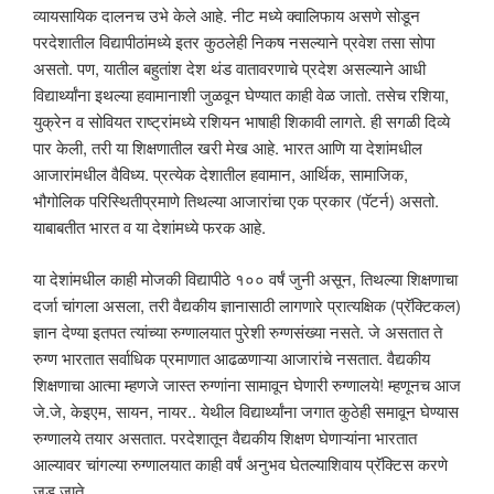
व्यायसायिक दालनच उभे केले आहे. नीट मध्ये क्वालिफाय असणे सोडून
परदेशातील विद्यापीठांमध्ये इतर कुठलेही निकष नसल्याने प्रवेश तसा सोपा
असतो. पण, यातील बहुतांश देश थंड वातावरणाचे प्रदेश असल्याने आधी
विद्यार्थ्यांना इथल्या हवामानाशी जुळवून घेण्यात काही वेळ जातो. तसेच रशिया,
युक्रेन व सोवियत राष्ट्रांमध्ये रशियन भाषाही शिकावी लागते. ही सगळी दिव्ये
पार केली, तरी या शिक्षणातील खरी मेख आहे. भारत आणि या देशांमधील
आजारांमधील वैविध्य. प्रत्येक देशातील हवामान, आर्थिक, सामाजिक,
भौगोलिक परिस्थितीप्रमाणे तिथल्या आजारांचा एक प्रकार (पॅटर्न) असतो.
याबाबतीत भारत व या देशांमध्ये फरक आहे.
या देशांमधील काही मोजकी विद्यापीठे १०० वर्षं जुनी असून, तिथल्या शिक्षणाचा
दर्जा चांगला असला, तरी वैद्यकीय ज्ञानासाठी लागणारे प्रात्यक्षिक (प्रॅक्टिकल)
ज्ञान देण्या इतपत त्यांच्या रुग्णालयात पुरेशी रुग्णसंख्या नसते. जे असतात ते
रुग्ण भारतात सर्वाधिक प्रमाणात आढळणाऱ्या आजारांचे नसतात. वैद्यकीय
शिक्षणाचा आत्मा म्हणजे जास्त रुग्णांना सामावून घेणारी रुग्णालये! म्हणूनच आज
जे.जे, केइएम, सायन, नायर.. येथील विद्यार्थ्यांना जगात कुठेही समावून घेण्यास
रुग्णालये तयार असतात. परदेशातून वैद्यकीय शिक्षण घेणाऱ्यांना भारतात
आल्यावर चांगल्या रुग्णालयात काही वर्षं अनुभव घेतल्याशिवाय प्रॅक्टिस करणे
जड जाते.