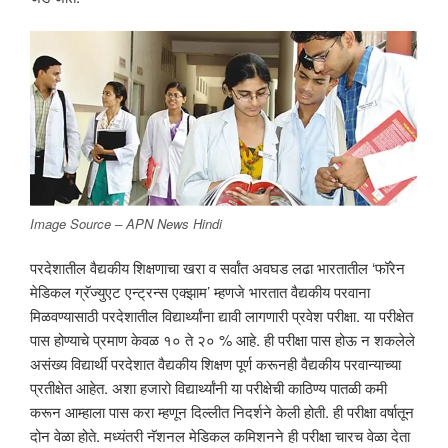
Image Source – APN News Hindi
परदेशातील वैद्यकीय शिक्षणाचा खरा व सर्वांत अवघड लढा भारतातील ‘फॉरेन
मेडिकल ग्रॅज्युएट एन्ट्रन्स एक्झाम’ म्हणजे भारतात वैद्यकीय परवाना
मिळवण्यासाठी परदेशातील विद्यार्थ्यांना द्यावी लागणारी प्रवेश परीक्षा. या परीक्षेत
पास होण्याचे प्रमाण केवळ १० ते २० % आहे. ही परीक्षा पास होऊ न शकलेले
असंख्य विद्यार्थी परदेशात वैद्यकीय शिक्षण पूर्ण करूनही वैद्यकीय परवान्याच्या
प्रतीक्षेत आहेत. अशा हजारो विद्यार्थ्यांनी या परीक्षेची काठिण्य पातळी कमी
करून आम्हाला पास करा म्हणून दिल्लीत निदर्शने केली होती. ही परीक्षा वर्षातून
दोन वेळा होते. मध्यंतरी नॅशनल मेडिकल कमिशनने ही परीक्षा चारच वेळा देता