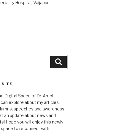
ciality Hospital, Vaijapur
Search
 SITE
 Digital Space of Dr. Amol
can explore about my articles,
columns, speeches and awareness
et an update about news and
 Hope you will enjoy this newly
l space to reconnect with