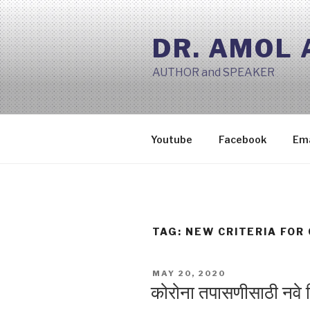
Skip
to
DR. AMOL
content
AUTHOR and SPEAKER
Youtube
Facebook
Ema
TAG:
NEW CRITERIA FOR
POSTED
MAY 20, 2020
ON
कोरोना तपासणीसाठी नवे