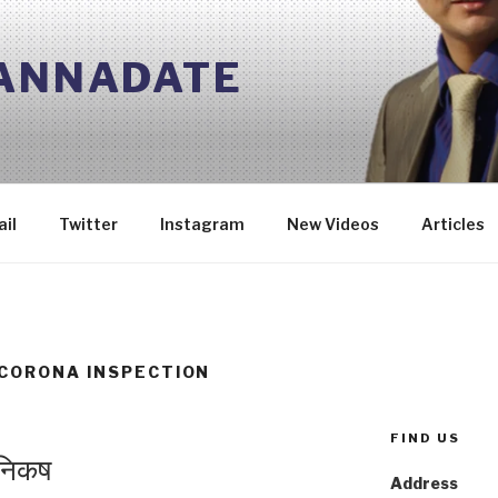
 ANNADATE
il
Twitter
Instagram
New Videos
Articles
 CORONA INSPECTION
FIND US
 निकष
Address