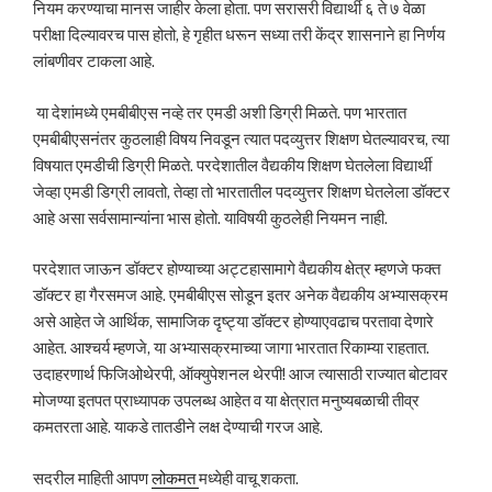
नियम करण्याचा मानस जाहीर केला होता. पण सरासरी विद्यार्थी ६ ते ७ वेळा
परीक्षा दिल्यावरच पास होतो, हे गृहीत धरून सध्या तरी केंद्र शासनाने हा निर्णय
लांबणीवर टाकला आहे.
या देशांमध्ये एमबीबीएस नव्हे तर एमडी अशी डिग्री मिळते. पण भारतात
एमबीबीएसनंतर कुठलाही विषय निवडून त्यात पदव्युत्तर शिक्षण घेतल्यावरच, त्या
विषयात एमडीची डिग्री मिळते. परदेशातील वैद्यकीय शिक्षण घेतलेला विद्यार्थी
जेव्हा एमडी डिग्री लावतो, तेव्हा तो भारतातील पदव्युत्तर शिक्षण घेतलेला डॉक्टर
आहे असा सर्वसामान्यांना भास होतो. याविषयी कुठलेही नियमन नाही.
परदेशात जाऊन डॉक्टर होण्याच्या अट्टहासामागे वैद्यकीय क्षेत्र म्हणजे फक्त
डॉक्टर हा गैरसमज आहे. एमबीबीएस सोडून इतर अनेक वैद्यकीय अभ्यासक्रम
असे आहेत जे आर्थिक, सामाजिक दृष्ट्या डॉक्टर होण्याएवढाच परतावा देणारे
आहेत. आश्चर्य म्हणजे, या अभ्यासक्रमाच्या जागा भारतात रिकाम्या राहतात.
उदाहरणार्थ फिजिओथेरपी, ऑक्युपेशनल थेरपी! आज त्यासाठी राज्यात बोटावर
मोजण्या इतपत प्राध्यापक उपलब्ध आहेत व या क्षेत्रात मनुष्यबळाची तीव्र
कमतरता आहे. याकडे तातडीने लक्ष देण्याची गरज आहे.
सदरील माहिती आपण
लोकमत
मध्येही वाचू शकता.