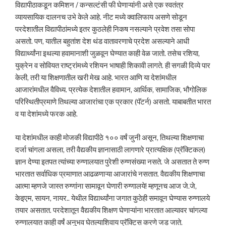
विद्यापीठाकडून कमिशन / कन्सल्टंसी फी घेणाऱ्यांनी असे एक स्वतंत्र
व्यायसायिक दालनच उभे केले आहे. नीट मध्ये क्वालिफाय असणे सोडून
परदेशातील विद्यापीठांमध्ये इतर कुठलेही निकष नसल्याने प्रवेश तसा सोपा
असतो. पण, यातील बहुतांश देश थंड वातावरणाचे प्रदेश असल्याने आधी
विद्यार्थ्यांना इथल्या हवामानाशी जुळवून घेण्यात काही वेळ जातो. तसेच रशिया,
युक्रेन व सोवियत राष्ट्रांमध्ये रशियन भाषाही शिकावी लागते. ही सगळी दिव्ये पार
केली, तरी या शिक्षणातील खरी मेख आहे. भारत आणि या देशांमधील
आजारांमधील वैविध्य. प्रत्येक देशातील हवामान, आर्थिक, सामाजिक, भौगोलिक
परिस्थितीप्रमाणे तिथल्या आजारांचा एक प्रकार (पॅटर्न) असतो. याबाबतीत भारत
व या देशांमध्ये फरक आहे.
या देशांमधील काही मोजकी विद्यापीठे १०० वर्षं जुनी असून, तिथल्या शिक्षणाचा
दर्जा चांगला असला, तरी वैद्यकीय ज्ञानासाठी लागणारे प्रात्यक्षिक (प्रॅक्टिकल)
ज्ञान देण्या इतपत त्यांच्या रुग्णालयात पुरेशी रुग्णसंख्या नसते. जे असतात ते रुग्ण
भारतात सर्वाधिक प्रमाणात आढळणाऱ्या आजारांचे नसतात. वैद्यकीय शिक्षणाचा
आत्मा म्हणजे जास्त रुग्णांना सामावून घेणारी रुग्णालये! म्हणूनच आज जे.जे,
केइएम, सायन, नायर.. येथील विद्यार्थ्यांना जगात कुठेही समावून घेण्यास रुग्णालये
तयार असतात. परदेशातून वैद्यकीय शिक्षण घेणाऱ्यांना भारतात आल्यावर चांगल्या
रुग्णालयात काही वर्षं अनुभव घेतल्याशिवाय प्रॅक्टिस करणे जड जाते.