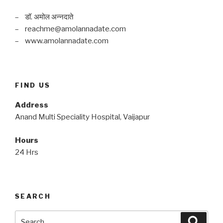
– डॉ. अमोल अन्नदाते
– reachme@amolannadate.com
– www.amolannadate.com
FIND US
Address
Anand Multi Speciality Hospital, Vaijapur
Hours
24 Hrs
SEARCH
Search
Searc