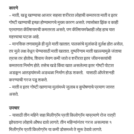
कारणे
– माती, खडू खाण्याचा आजार सहसा शरीरात लोहाची कमतरता माती व इतर
गोष्टी खाण्याची इच्छा होण्यामागचे मुख्य कारण असते. त्यासोबत झिंक व काही
प्रमाणात कॅल्शियमची कमतरता असते, पण कॅल्शियमपेक्षाही लोह हाच यात
महत्त्वाचा घटक आहे.
– मानसिक तणावामुळे ही मुले माती खातात. पालकांचे मुलांकडे दुर्लक्ष होत असेल,
तर मुले लक्ष वेधून घेण्यासाठी माती खातात. दुष्परिणाम माती खाल्ल्यामुळे जंताचा
त्रास तर होतोच, शिवाय जेवण कमी जाते व शरीरात इतर जीवनसत्वांची
कमतरता निर्माण होते. तसेच खडे किंवा खात असलेल्या इतर गोष्टी पोटात
अडकून आतड्यांमध्ये अडथळा निर्माण होऊ शकतो. यासाठी ऑपरेशनही
करण्याची गरज पडू शकते.
– माती व इतर गोष्टी खाणाऱ्या मुलांमध्ये जुलाब व कुपोषणाचे प्रमाण जास्त
असते.
उपचार
– यासाठी तीन महिने सहा मिलीग्रॅम प्रती किलोग्रॅम याप्रमाणे रोज रात्री
झोपताना लोहाचे औषध द्यावे लागते. तीन महिन्यांनंतर गरज असल्यास १
मिलीग्रॅम प्रती किलोग्रॅम या कमी डोसमध्ये ते सुरू ठेवावे लागते.