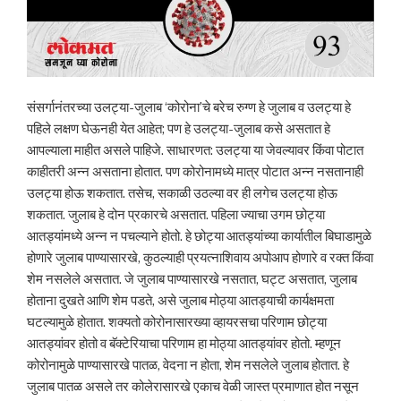
संसर्गानंतरच्या उलट्या-जुलाब ‘कोरोना’चे बरेच रुग्ण हे जुलाब व उलट्या हे
पहिले लक्षण घेऊनही येत आहेत; पण हे उलट्या-जुलाब कसे असतात हे
आपल्याला माहीत असले पाहिजे. साधारणत: उलट्या या जेवल्यावर किंवा पोटात
काहीतरी अन्न असताना होतात. पण कोरोनामध्ये मात्र पोटात अन्न नसतानाही
उलट्या होऊ शकतात. तसेच, सकाळी उठल्या वर ही लगेच उलट्या होऊ
शकतात. जुलाब हे दोन प्रकारचे असतात. पहिला ज्याचा उगम छोट्या
आतड्यांमध्ये अन्न न पचल्याने होतो. हे छोट्या आतड्यांच्या कार्यातील बिघाडामुळे
होणारे जुलाब पाण्यासारखे, कुठल्याही प्रयत्नाशिवाय अपोआप होणारे व रक्त किंवा
शेम नसलेले असतात. जे जुलाब पाण्यासारखे नसतात, घट्ट असतात, जुलाब
होताना दुखते आणि शेम पडते, असे जुलाब मोठ्या आतड्याची कार्यक्षमता
घटल्यामुळे होतात. शक्यतो कोरोनासारख्या व्हायरसचा परिणाम छोट्या
आतड्यांवर होतो व बॅक्टेरियाचा परिणाम हा मोठ्या आतड्यांवर होतो. म्हणून
कोरोनामुळे पाण्यासारखे पातळ, वेदना न होता, शेम नसलेले जुलाब होतात. हे
जुलाब पातळ असले तर कोलेरासारखे एकाच वेळी जास्त प्रमाणात होत नसून