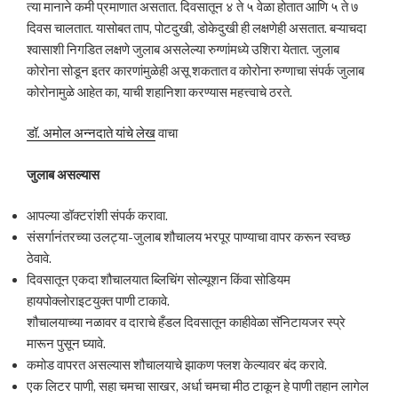
त्या मानाने कमी प्रमाणात असतात. दिवसातून ४ ते ५ वेळा होतात आणि ५ ते ७
दिवस चालतात. यासोबत ताप, पोटदुखी, डोकेदुखी ही लक्षणेही असतात. बऱ्याचदा
श्वासाशी निगडित लक्षणे जुलाब असलेल्या रुग्णांमध्ये उशिरा येतात. जुलाब
कोरोना सोडून इतर कारणांमुळेही असू शकतात व कोरोना रुग्णाचा संपर्क जुलाब
कोरोनामुळे आहेत का, याची शहानिशा करण्यास महत्त्वाचे ठरते.
डॉ. अमोल अन्नदाते यांचे लेख
वाचा
जुलाब असल्यास
आपल्या डॉक्टरांशी संपर्क करावा.
संसर्गानंतरच्या उलट्या-जुलाब शौचालय भरपूर पाण्याचा वापर करून स्वच्छ
ठेवावे.
दिवसातून एकदा शौचालयात ब्लिचिंग सोल्यूशन किंवा सोडियम
हायपोक्लोराइटयुक्त पाणी टाकावे.
शौचालयाच्या नळावर व दाराचे हँडल दिवसातून काहीवेळा सॅनिटायजर स्प्रे
मारून पुसून घ्यावे.
कमोड वापरत असल्यास शौचालयाचे झाकण फ्लश केल्यावर बंद करावे.
एक लिटर पाणी, सहा चमचा साखर, अर्धा चमचा मीठ टाकून हे पाणी तहान लागेल