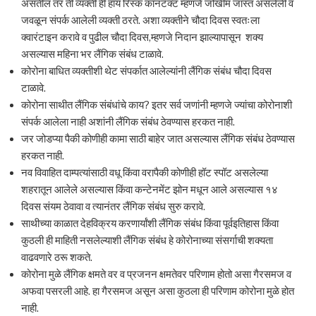
असतील तर ती व्यक्ती ही हाय रिस्क कॉनटॅक्ट म्हणजे जोखीम जास्त असलेली व
जवळून संपर्क आलेली व्यक्ती ठरते. अशा व्यक्तीने चौदा दिवस स्वतःला
क्वारंटाइन करावे व पुढील चौदा दिवस,म्हणजे निदान झाल्यापासून शक्य
असल्यास महिना भर लैंगिक संबंध टाळावे.
कोरोना बाधित व्यक्तीशी थेट संपर्कात आलेल्यांनी लैंगिक संबंध चौदा दिवस
टाळावे.
कोरोना साथीत लैंगिक संबंधांचे काय? इतर सर्व जणांनी म्हणजे ज्यांचा कोरोनाशी
संपर्क आलेला नाही अशांनी लैंगिक संबंध ठेवण्यास हरकत नाही.
जर जोडप्या पैकी कोणीही कामा साठी बाहेर जात असल्यास लैंगिक संबंध ठेवण्यास
हरकत नाही.
नव विवाहित दाम्पत्यांसाठी वधू किंवा वरापैकी कोणीही हॉट स्पॉट असलेल्या
शहरातून आलेले असल्यास किंवा कन्टेनमेंट झोन मधून आले असल्यास १४
दिवस संयम ठेवावा व त्यानंतर लैंगिक संबंध सुरु करावे.
साथीच्या काळात देहविक्रय करणार्यांशी लैंगिक संबंध किंवा पूर्वइतिहास किंवा
कुठली ही माहिती नसलेल्याशी लैंगिक संबंध हे कोरोनाच्या संसर्गाची शक्यता
वाढवणारे ठरू शकते.
कोरोना मुळे लैंगिक क्षमते वर व प्रजनन क्षमतेवर परिणाम होतो असा गैरसमज व
अफवा पसरली आहे. हा गैरसमज असून असा कुठला ही परिणाम कोरोना मुळे होत
नाही.