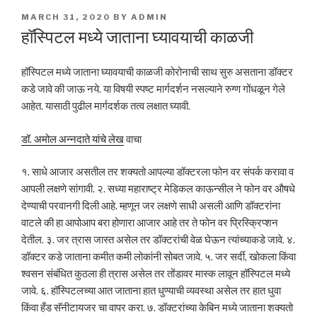
POSTED
MARCH 31, 2020
BY
ADMIN
ON
हॉस्पिटल मध्ये जाताना घ्यावयाची काळजी
हॉस्पिटल मध्ये जाताना घ्यावयाची काळजी कोरोनाची साथ सुरु असताना डॉक्टर
कडे जावे की जाऊ नये. या विषयी स्पष्ट मार्गदर्शन नसल्याने रुग्ण गोंधळून गेले
आहेत. यासाठी पुढील मार्गदर्शक तत्व लक्षात घ्यावी.
डॉ. अमोल अन्नदाते यांचे लेख
वाचा
१. साधे आजार असतील तर शक्यतो आपल्या डॉक्टरला फोन वर संपर्क करावा व
आपली लक्षणे सांगावी. २. सध्या महाराष्ट्र मेडिकल काऊन्सील ने फोन वर औषधे
देण्याची परवानगी दिली आहे. म्हणून जर लक्षणे साधी असली आणि डॉक्टरांना
वाटले की हा आपोआप बरा होणारा आजार आहे तर ते फोन वर प्रिस्क्रिप्शन
देतील. ३. जर त्रास जास्त असेल तर डॉक्टरांची वेळ घेऊन त्यांच्याकडे जावे. ४.
डॉक्टर कडे जाताना कमीत कमी लोकांनी सोबत जावे. ५. जर सर्दी, खोकला किंवा
श्वसन संबंधित कुठला ही त्रास असेल तर तोंडावर मास्क लावून हॉस्पिटल मध्ये
जावे. ६. हॉस्पिटलच्या आत जाताना हात धुण्याची व्यवस्था असेल तर हात धुवा
किंवा हँड सॅनीटायजर चा वापर करा. ७. डॉक्टरांच्या केबिन मध्ये जाताना शक्यतो