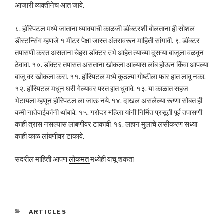
आजारी व्यक्तीनेच आत जावे.
८. हॉस्पिटल मध्ये जाताना घ्यावयाची काळजी डॉक्टरशी बोलताना ही सोशल
डीस्टन्सिंग म्हणजे १ मीटर पेक्षा जास्त अंतरावरून माहिती सांगावी. ९. डॉक्टर
तपासणी करत असताना चेहरा डॉक्टर उभे आहेत त्याच्या दुसऱ्या बाजूला वळवून
ठेवावा. १०. डॉक्टर तपासत असताना खोकला आल्यास लांब होऊन किंवा आपल्या
बाजू वर खोकला करा. ११. हॉस्पिटल मध्ये कुठल्या गोष्टीला फार हात लावू नका.
१२. हॉस्पिटल मधून घरी गेल्यावर परत हात धुवावे. १३. या काळात सहज
भेटायला म्हणून हॉस्पिटल ला जाऊ नये. १४. दाखल असलेल्या रूग्णा सोबत ही
कमी नातेवाईकांनी थांबावे. १५. गरोदर महिला यांनी निर्मित प्रसूती पूर्व तपासणी
काही त्रास नसल्यास लांबणीवर टाकावी. १६. लहान मुलांचे लसीकरण सध्या
काही काळ लांबणीवर टाकावे.
सदरील माहिती आपण
लोकमत
मध्येही वाचू शकता
CATEGORIES
ARTICLES