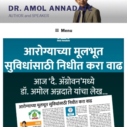
Skip
DR. AMOL ANNADATE
to
AUTHOR and SPEAKER
content
Menu