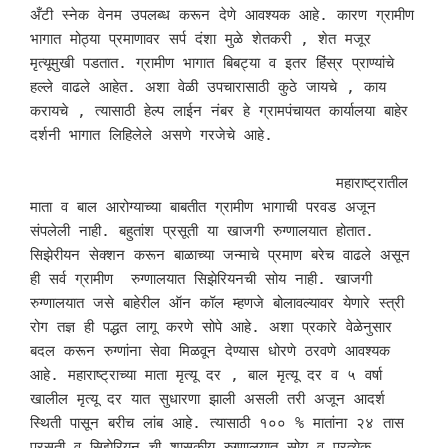
अँटी स्नेक वेनम उपलब्ध करून देणे आवश्यक आहे. कारण ग्रामीण 
भागात मोठ्या प्रमाणावर सर्प दंशा मुळे शेतकरी , शेत मजूर 
मृत्यूमुखी पडतात. ग्रामीण भागात बिबट्या व इतर हिंस्र प्राण्यांचे 
हल्ले वाढले आहेत. अशा वेळी उपचारासाठी कुठे जायचे , काय 
करायचे , त्यासाठी हेल्प लाईन नंबर हे ग्रामपंचायत कार्यालया बाहेर 
दर्शनी भागात लिहिलेले असणे गरजेचे आहे.

                                  महाराष्ट्रातील 
माता व बाल आरोग्याच्या बाबतीत ग्रामीण भागाची परवड अजून 
संपलेली नाही. बहुतांश प्रसूती या खाजगी रुग्णालयात होतात. 
सिझेरीयन सेक्शन करून बाळाच्या जन्माचे प्रमाण बरेच वाढले असून 
ही सर्व ग्रामीण  रुग्णालयात सिझेरियनची सोय नाही. खाजगी 
रुग्णालयात जसे बाहेरील ऑन कॉल म्हणजे बोलावल्यावर येणारे स्त्री 
रोग तज्ञ ही पद्धत लागू करणे सोपे आहे. अशा प्रकारे वेळेनुसार 
बदल करून रुग्णांना सेवा मिळवून देण्यास धोरणे ठरवणे आवश्यक 
आहे. महाराष्ट्राच्या माता मृत्यू दर , बाल मृत्यू दर व ५ वर्षा 
खालील मृत्यू दर यात सुधारणा झाली असली तरी अजून आदर्श 
स्थिती पासून बरीच लांब आहे. त्यासाठी १०० % मातांना २४ तास 
प्रसूती व सिझेरियन ची शासकीय रुग्णालयात सोय व प्रत्येक 