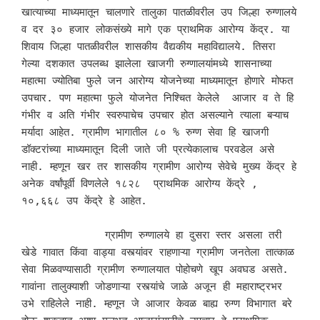
खात्याच्या माध्यमातून चालणारे तालुका पातळीवरील उप जिल्हा रुग्णालये 
व दर ३० हजार लोकसंख्ये मागे एक प्राथमिक आरोग्य केंद्र. या 
शिवाय जिल्हा पातळीवरील शासकीय वैद्यकीय महाविद्यालये. तिसरा 
गेल्या दशकात उपलब्ध झालेला खाजगी रुग्णालयांमध्ये शासनाच्या 
महात्मा ज्योतिबा फुले जन आरोग्य योजनेच्या माध्यमातून होणारे मोफत 
उपचार. पण महात्मा फुले योजनेत निश्चित केलेले  आजार व ते हि 
गंभीर व अति गंभीर स्वरुपाचेच उपचार होत असल्याने त्याला बऱ्याच 
मर्यादा आहेत. ग्रामीण भागातील ८० % रुग्ण सेवा हि खाजगी 
डॉक्टरांच्या माध्यमातून दिली जाते जी प्रत्येकालाच परवडेल असे 
नाही. म्हणून खर तर शासकीय ग्रामीण आरोग्य सेवेचे मुख्य केंद्र हे 
अनेक वर्षांपूर्वी विणलेले १८२८  प्राथमिक आरोग्य केंद्रे , 
१०,६६८ उप केंद्रे हे आहेत. 

             ग्रामीण रुग्णालये हा दुसरा स्तर असला तरी 
खेडे गावात किंवा वाड्या वस्त्यांवर राहणाऱ्या ग्रामीण जनतेला तात्काळ 
सेवा मिळवण्यासाठी ग्रामीण रुग्णालयात पोहोचणे खूप अवघड असते. 
गावांना तालुक्याशी जोडणाऱ्या रस्त्यांचे जाळे अजून ही महाराष्ट्रभर 
उभे राहिलेले नाही. म्हणून जे आजार केवळ बाह्य रुग्ण विभागात बरे 