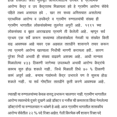
होऊ शकतात अशा मुलभूत आजारांसाठीचे उपचार हे प्राथमिक 
आरोग्य केंद्र व उप केंद्रातच मिळायला हवे हे ग्रामीण आरोग्य सेवेचे 
पहिले लक्ष्य असायल हवे . खर तर सध्या अस्तित्वात असलेल्या 
प्राथमिक आरोग्य व उपकेंद्रे व ग्रामीण रुग्णालयांची संख्या ही 
ग्रामीण भागातील लोकसंख्येच्या तुलनेत अपुरी आहे. १९९१ च्या 
लोकसंख्या व बृहत आराखडया प्रमाणे ती केलेली आहे. म्हणून सर्व 
प्रथम एक सर्वे करून सध्याच्या लोकसंख्येला नेमकी या संख्येत किती 
वाढ आवश्यक आहे यावर एक अहवाल तातडीने शासनाने तयार करून 
त्या प्रमाणे आरोग्य खात्याला निधीची मागणी करायला हवी. कारण 
पुरेशा निधी अभावी ही संख्या वाढवणे अशक्य आहे. आधी मान्यता 
मिळालेल्या ४३३ ठिकाणी जागेच्या उपलब्धते अभावी आरोग्य केंद्रांचे 
कामच सुरु होऊ शकले नाही. जिथे मिळाली तिथे ७० % ठिकाणी 
कामं अपूर्ण आहे. बऱ्याच गावांमध्ये केंद्र उभारले पण ते सुरूच होऊ 
शकले नाही. या सर्व गोष्टींवर तातडीने कृती करणे आवश्यक आहे.
त्यातही या रुग्णालयांच्या केवळ वास्तू उभारून चालणार नाही. ग्रामीण भागातील
आरोग्य व्यवस्थेचे दुसरे दुखणे आहे डॉक्टर व नर्सेस ची कमतरता किंवा नेमलेल्या
डॉक्टरांनी या रुग्णालयात न थांबणे हे आहे. आज ग्रामीण भागातील शासकीय
आरोग्य सेवेतील २२ % पदे रिक्त आहेत. गेली कित्येक वर्षे शासन रिक्त पदे