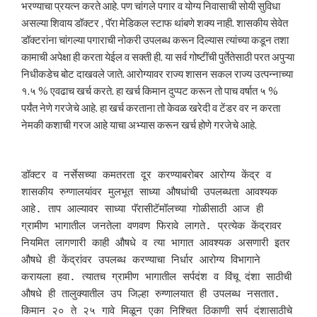
भरण्याचा प्रयत्न करते आहे. पण चांगले पगार व योग्य निवासाची सोयी सुविधा
असल्या शिवाय डॉक्टर , पॅरा मेडिकल स्टाफ थांबणे शक्य नाही. शासकीय सेवेत
डॉक्टरांना चांगल्या पगाराची नोकरी उपलब्ध करून दिल्यास त्यांच्या कडून तशा
कामाची अपेक्षा ही करता येईल व सक्ती ही. या सर्व गोष्टींची पुर्तेतेसाठी परत अपुऱ्या
निधीकडेच बोट दाखवले जाते. आरोग्यावर राज्य शासन सकल राज्य उत्पन्नाच्या
१.५ % एवढाच खर्च करते. हा खर्च किमान दुप्पट करून तो पाच वर्षात ५ %
पर्यंत नेणे गरजेचे आहे. हा खर्च करताना तो केवळ खरेदी व टेंडर वर न करता
नेमकी कशाची गरज आहे याचा अभ्यास करून खर्च होणे गरजेचे आहे.
डॉक्टर व नर्सेसच्या कमतरता दूर करण्याबरोबर आरोग्य केंद्र व 
शासकीय रुग्णालयांवर मुलभूत साध्या औषधांची उपलब्धता आवश्यक 
आहे. ताप आल्यावर साध्या पॅरासीटॅमॉलच्या गोळीसाठी आज ही 
ग्रामीण भागातील जनतेला वणवण फिरावे लागते. प्रत्येक केंद्रावर 
नियमित लागणारी काही औषधे व त्या भागात आवश्यक असणारी इतर 
औषधे ही केंद्रांवर उपलब्ध करण्याचा निर्धार आरोग्य विभागाने 
करायला हवा. त्यातच ग्रामीण भागातील सर्पदंश व विंचू दंशा साठीची 
औषधे ही तालुक्यातील उप जिल्हा रुग्णालयात ही उपलब्ध नसतात. 
किमान २० ते २५ गावे मिळून एका निश्चित ठिकाणी सर्प दंशासाठीचे 