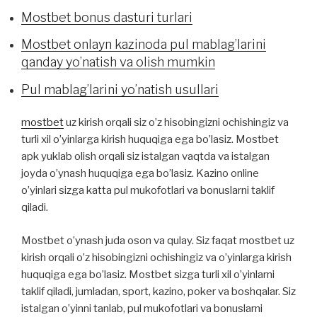
Mostbet bonus dasturi turlari
Mostbet onlayn kazinoda pul mablag’larini
qanday yo’natish va olish mumkin
Pul mablag’larini yo’natish usullari
mostbet
uz kirish orqali siz o’z hisobingizni ochishingiz va
turli xil o’yinlarga kirish huquqiga ega bo’lasiz. Mostbet
apk yuklab olish orqali siz istalgan vaqtda va istalgan
joyda o’ynash huquqiga ega bo’lasiz. Kazino online
o’yinlari sizga katta pul mukofotlari va bonuslarni taklif
qiladi.
Mostbet o’ynash juda oson va qulay. Siz faqat mostbet uz
kirish orqali o’z hisobingizni ochishingiz va o’yinlarga kirish
huquqiga ega bo’lasiz. Mostbet sizga turli xil o’yinlarni
taklif qiladi, jumladan, sport, kazino, poker va boshqalar. Siz
istalgan o’yinni tanlab, pul mukofotlari va bonuslarni