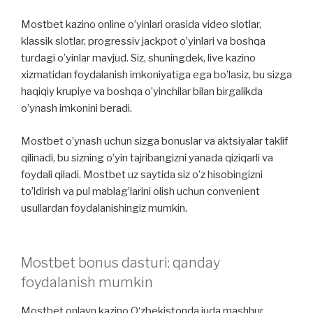
Mostbet kazino online o’yinlari orasida video slotlar,
klassik slotlar, progressiv jackpot o’yinlari va boshqa
turdagi o’yinlar mavjud. Siz, shuningdek, live kazino
xizmatidan foydalanish imkoniyatiga ega bo’lasiz, bu sizga
haqiqiy krupiye va boshqa o’yinchilar bilan birgalikda
o’ynash imkonini beradi.
Mostbet o’ynash uchun sizga bonuslar va aktsiyalar taklif
qilinadi, bu sizning o’yin tajribangizni yanada qiziqarli va
foydali qiladi. Mostbet uz saytida siz o’z hisobingizni
to’ldirish va pul mablag’larini olish uchun convenient
usullardan foydalanishingiz mumkin.
Mostbet bonus dasturi: qanday
foydalanish mumkin
Mostbet onlayn kazino O‘zbekistonda juda mashhur