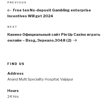
Previous
PREVIOUS
navigation
Post
Free ten No-deposit Gambling enterprise
Incentives Will get 2024
Next
NEXT
Post
Казино Официальный сайт Pin Up Casino играть
онлайн – Вход, Зеркало.3048 (2)
FIND US
Address
Anand Multi Speciality Hospital, Vaijapur
Hours
24 Hrs