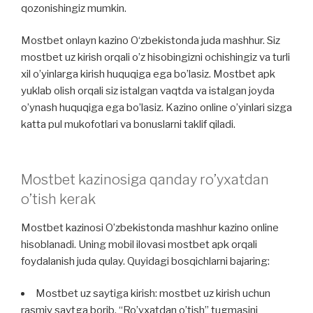
qozonishingiz mumkin.
Mostbet onlayn kazino O‘zbekistonda juda mashhur. Siz
mostbet uz kirish orqali o’z hisobingizni ochishingiz va turli
xil o’yinlarga kirish huquqiga ega bo’lasiz. Mostbet apk
yuklab olish orqali siz istalgan vaqtda va istalgan joyda
o’ynash huquqiga ega bo’lasiz. Kazino online o’yinlari sizga
katta pul mukofotlari va bonuslarni taklif qiladi.
Mostbet kazinosiga qanday ro’yxatdan
o’tish kerak
Mostbet kazinosi O’zbekistonda mashhur kazino online
hisoblanadi. Uning mobil ilovasi mostbet apk orqali
foydalanish juda qulay. Quyidagi bosqichlarni bajaring:
Mostbet uz saytiga kirish: mostbet uz kirish uchun
rasmiy saytga borib, “Ro’yxatdan o’tish” tugmasini