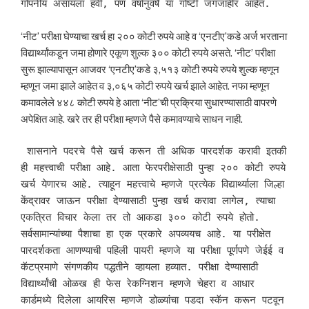
गोपनीय असायला हवी, पण वर्षानुवर्षे या गोष्टी जगजाहीर आहेत.
‘नीट’ परीक्षा घेण्याचा खर्च हा २०० कोटी रुपये आहे व ‘एनटीए’कडे अर्ज भरताना
विद्यार्थ्यांकडून जमा होणारे एकूण शुल्क ३०० कोटी रुपये असते. ‘नीट’ परीक्षा
सुरू झाल्यापासून आजवर ‘एनटीए’कडे ३,५१३ कोटी रुपये रुपये शुल्क म्हणून
म्हणून जमा झाले आहेत व ३,०६५ कोटी रुपये खर्च झाले आहेत. नफा म्हणून
कमावलेले ४४८ कोटी रुपये हे आता ‘नीट’ची प्रक्रिया सुधारण्यासाठी वापरणे
अपेक्षित आहे. खरे तर ही परीक्षा म्हणजे पैसे कमावण्याचे साधन नाही.
 शासनाने पदरचे पैसे खर्च करून ती अधिक पारदर्शक करावी इतकी 
ही महत्त्वाची परीक्षा आहे. आता फेरपरीक्षेसाठी पुन्हा २०० कोटी रुपये 
खर्च येणारच आहे. त्याहून महत्त्वाचे म्हणजे प्रत्येक विद्यार्थ्याला जिल्हा 
केंद्रावर जाऊन परीक्षा देण्यासाठी पुन्हा खर्च करावा लागेल, त्याचा 
एकत्रित विचार केला तर तो आकडा ३०० कोटी रुपये होतो. 
सर्वसामान्यांच्या पैशाचा हा एक प्रकारे अपव्ययच आहे. या परीक्षेत 
पारदर्शकता आणण्याची पहिली पायरी म्हणजे या परीक्षा पूर्णपणे जेईई व 
कॅटप्रमाणे संगणकीय पद्धतीने व्हायला हव्यात. परीक्षा देण्यासाठी 
विद्यार्थ्यांची ओळख ही फेस रेकग्निशन म्हणजे चेहरा व आधार 
कार्डमध्ये दिलेला आयरिस म्हणजे डोळ्यांचा पडदा स्कॅन करून पटवून 