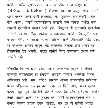
परीक्षेत छापील प्रश्नपत्रिका व उत्तर पत्रिका या ओएमआर 
(ऑप्टिकल मार्क रिकग्निशन) शीटच्या स्वरूपात असून त्यावर पेनाने 
खुणा करून उत्तरे द्यावी लागतात. या पद्धतीतच घोटाळ्याची अनेक 
बीजे आहेत. यावर्षी प्रश्नपत्रिका छपाईचे काम जयपूर येथील एका 
खासगी एजन्सीला देण्यात आले होते. तिथूनच ती फुटल्याचे प्राथमिक 
'नीट' सारख्या तीव्र स्पर्धेच्या व महत्त्वाच्या परीक्षेत पेपरफुटीसारखा 
प्रकार होणे, हा सर्वसामान्यांच्या जीवाशी आणि जीवनाशीही खेळ आहे. 
या परीक्षेतून डॉक्टर म्हणून थेट लोकांच्या जीवाचा ताबा आपण या 
विद्यार्थ्यांना देत असतो. यातले गांभीर्य केंद्र सरकारने लक्षात घेणे 
गरजेचे आहे.

चौकशीत निष्पन्न झाले आहे. भारत सरकारचा मुद्रण व लेखन 
सामग्री संचलनालय हा छपाईची अवाढव्य यंत्रणा असलेला विभाग 
अस्तित्वात आहे. मग 'नीट' सारख्या अत्यंत संवेदनशील परीक्षेच्या 
प्रश्न पत्रिकेच्या छपाईचे काम बाहेर का दिले जाते, असा प्रश्न 
पडतो. मूळ प्रश्नपत्रिकेचे सेट हे स्टेट बँक ऑफ इंडियाच्या शाखेत 
ठेवले जातात आणि पेपर फुटला तर पर्यायी प्रश्नपत्रिकेचे सेट हे 
कॅनरा बँकेच्या शाखेत ठेवले जातात. खरे तर ही माहिती अत्यंत 