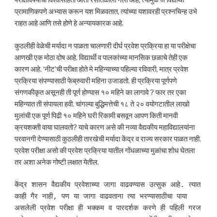
परीक्षेविषयीची विश्वासार्हता आता रसातळाला गेली आहे, त्यामुळे जे विद्यार्थी
प्रामाणिकपणे अभ्यास करून यश मिळवतात, त्यांच्या यशावरही प्रश्नचिन्ह उभे
राहत आहे आणि तसे होणे हे अन्यायकारक आहे.
कुठलीही वेळेची मर्यादा न पाळता चालणारी दीर्घ प्रवेश प्रक्रिया हा या परीक्षेचा
आणखी एक मोठा दोष आहे. विद्यार्थी व पालकांच्या मानसिक छळाचे तेही एक
कारण आहे. ‘नीट’ची परीक्षा होते मे महिन्याच्या पहिल्या रविवारी, मात्र प्रवेश
प्रक्रिया संपण्यासाठी फेब्रुवारी महिना उजाडतो. ही प्रक्रिया पूर्णपणे
संगणकीकृत असूनही ती पूर्ण होण्यास १० महिने का लागावे ? फार तर एका
महिन्यात ती संपायला हवी. चांगल्या बुद्धिमत्तेची १८ ते २० वयोगटातील लाखो
मुलांची एक पूर्ण पिढी १० महिने घरी रिकामी बसवून आपण किती मानवी
क्रयशक्ती वाया घालवतो? याचे कारण असे की नव्या वैद्यकीय महाविद्यालयांना
परवानगी देण्यासाठी कुठलीही तारखेची मर्यादा केंद्र व राज्य सरकार पाळत नाही.
प्रवेश परीक्षा असो की प्रवेश प्रक्रिया यातील गोंधळाच्या मुळांचा शोध घेतला
तर अशा अनेक गोष्टी लक्षात येतील.
केंद्र शासन वैद्यकीय प्रवेशाच्या जागा वाढवण्यास उत्सुक आहे. त्यात 
काही गैर नाही, पण या जागा वाढवताना त्या भरण्यासाठीचा पाया 
असलेली प्रवेश परीक्षा ही भक्कम व पारदर्शक करणे ही पहिली गरज 