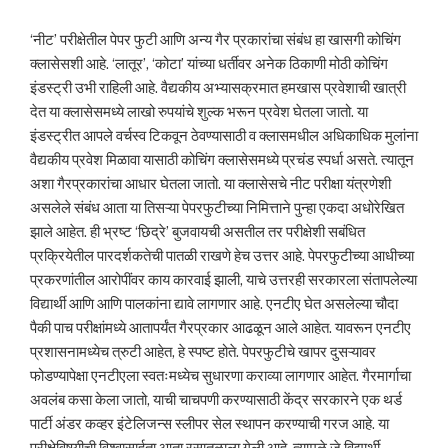
‘नीट’ परीक्षेतील पेपर फुटी आणि अन्य गैर प्रकारांचा संबंध हा खासगी कोचिंग
क्लासेसशी आहे. ‘लातूर’, ‘कोटा’ यांच्या धर्तीवर अनेक ठिकाणी मोठी कोचिंग
इंडस्ट्री उभी राहिली आहे. वैद्यकीय अभ्यासक्रमात हमखास प्रवेशाची खात्री
देत या क्लासेसमध्ये लाखो रुपयांचे शुल्क भरून प्रवेश घेतला जातो. या
इंडस्ट्रीत आपले वर्चस्व टिकवून ठेवण्यासाठी व क्लासमधील अधिकाधिक मुलांना
वैद्यकीय प्रवेश मिळावा यासाठी कोचिंग क्लासेसमध्ये प्रचंड स्पर्धा असते. त्यातून
अशा गैरप्रकारांचा आधार घेतला जातो. या क्लासेसचे नीट परीक्षा यंत्रणेशी
असलेले संबंध आता या तिसऱ्या पेपरफुटीच्या निमित्ताने पुन्हा एकदा अधोरेखित
झाले आहेत. ही भ्रष्ट ‘छिद्रे’ बुजवायची असतील तर परीक्षेशी सबंधित
प्रक्रियेतील पारदर्शकतेची पातळी राखणे हेच उत्तर आहे. पेपरफुटीच्या आधीच्या
प्रकरणांतील आरोपींवर काय कारवाई झाली, याचे उत्तरही सरकारला संतापलेल्या
विद्यार्थी आणि आणि पालकांना द्यावे लागणार आहे. एनटीए घेत असलेल्या चौदा
पैकी पाच परीक्षांमध्ये आतापर्यंत गैरप्रकार आढळून आले आहेत. यावरून एनटीए
प्रशासनामध्येच त्रुटी आहेत, हे स्पष्ट होते. पेपरफुटीचे खापर दुसऱ्यावर
फोडण्यापेक्षा एनटीएला स्वतःमध्येच सुधारणा कराव्या लागणार आहेत. गैरमार्गाचा
अवलंब कसा केला जातो, याची चाचपणी करण्यासाठी केंद्र सरकारने एक थर्ड
पार्टी अंडर कव्हर इंटेलिजन्स स्लीपर सेल स्थापन करण्याची गरज आहे. या