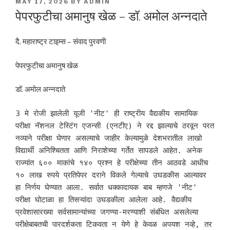
POSTED
MAY 17, 2026
BY
ADMIN
ON
पेपरफुटीचा अमानुष खेळ – डॉ. अमोल अन्नदाते
दै. महाराष्ट्र टाइम्स – संवाद पुरवणी
पेपरफुटीचा अमानुष खेळ
डॉ. अमोल अन्नदाते
3 मे रोजी झालेली यूजी 'नीट' ही राष्ट्रीय वैद्यकीय सामायिक 
परीक्षा नॅशनल टेस्टिंग एजन्सी (एनटीए) ने रद्द झाल्याचे ठरवून परत 
नव्याने परीक्षा घेणार असल्याचे जाहीर केल्यामुळे देशभरातील लाखो 
विद्यार्थी अनिश्चितता आणि निराशेच्या गर्तेत सापडले आहेत. अनेक 
राज्यांत ६०० माकांचे १४० प्रश्न हे परीक्षेच्या तीन आठवडे आधीच 
१० लाख रुपये प्रतिपेपर दराने विकले गेल्याचे उघडकीस आल्यावर 
हा निर्णय घेण्यात आला. सर्वात धक्कादायक बाब म्हणजे 'नीट' 
परीक्षा घोटाळा हा तिसऱ्यांदा उघडकीला आलेला आहे. वैद्यकीय 
प्रवेशासारख्या सर्वसामान्यांच्या जगण्या-मरण्याशी संबंधित असलेल्या 
परीक्षेबाबतची पारदर्शकता टिकवता न येणे हे केवळ अपयश नव्हे, तर 