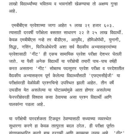
लाखो विद्यार्थ्यांच्या भवितव्य व भावनांशी खेळण्याचा तो अक्षम्य गुन्हा 
आहे.

 एमबीबीएस प्रवेशाच्या जागा आहेत १ लाख २९ हजार ६०३. 
त्यासाठी दरवर्षी परीक्षेला बसतात साधारण २२ ते २५ लाख विद्यार्थी. 
केवळ एमबीबीएस नव्हे तर बीडीएस, आयुर्वेद, होमिओपॅथी, युनानी, 
सिद्धा, नसिंग, फिजिओथेरपी अशा सर्व वैद्यकीय अभ्यासक्रमांच्या 
प्रवेशासाठी 'नीट' ही एकच सामायिक प्रवेश परीक्षा देशभर घेतली 
जाते. या पैकी अनेक विद्यार्थी या परीक्षेची तयारी पाच-पाच वर्षही 
करत असताना 'नीट' सोबतच पदव्युत्तर प्रवेश परीक्षा व परदेशातील 
वैद्यकीय अभ्यासक्रम पूर्ण केलेल्या विद्यार्थ्यांसाठी 'एफएमसीईजी' या 
परीक्षांवरही वेळोवेळी प्रश्नचिन्हे उपस्थित झाली आहेत. तीन वर्षे 
उघडीस येत असलेल्या या घोटाळ्यांमुळे आता होणार असलेल्या 
फेरपरीक्षेवरही विश्वास कसा ठेवायचा असा प्रश्न विद्यार्थी आणि 
पालकांना पडला आहे.

या परीक्षेची पारदर्शकता टिकवून ठेवण्यासाठी सध्याच्या व्यवस्थेत 
सुधारणा करणे हा केवळ तात्पुरता बदल ठरेल. ही परीक्षा पूर्णतः 
संगणकाधारित करणे हाच दूरगामी आणि कायमचा उपाय आहे. 'नीट' 