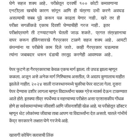
घेणे सहज शक्य आहे. परीक्षेतून दरवर्षी १०० कोटी कमावणाऱ्या 
एनटीएला खर्चाचे कारण सांगून आणि ही यंत्रणा उभी करणे अवघड 
असल्याची सबब पुढे करून पळ काढता येणार नाही. खरे तर ही 
परीक्षा सगळीकडे एकाच दिवशी घेण्याचीही गरज नाही. इतर 
परीक्षांप्रमाणे ती टप्प्याटप्याने घेतली जाऊ शकते. प्रगत तंत्रज्ञानाचा 
वापर करून हॅकिंगसारखे गैरप्रकार टाळणे सहज शक्य आहे. आयटी 
कंपन्यांना या परीक्षेचे काम दिले जाते. काही गैरप्रकार घडल्यास 
त्यांना जबाबदार धरून दंडाची तरतूद करणेही आवश्यक आहे.
पेपर फुटणे हा गैरप्रकाराचा केवळ एकच मार्ग झाला. तो उघड झाला म्हणून
कळला. अजून असे अनेक मार्ग निश्चितच असतील, जे अद्याप कुणालाच माहीत
झालेले नाहीत. २०२४ साली राजस्थानमध्ये चुकीचा पेपर वाटला गेला. दुसरा
पेपर देण्यास उशीर लागला म्हणून विद्यार्थ्यांना चक्क ग्रेस मार्क्स देऊन टाकण्यात
आले होते. इतक्या तीव्र स्पर्धेच्या व महत्त्वाच्या परीक्षेत असा प्रशासकीय गोंधळ
होणे हा सर्वसामान्यांच्या जीवाशी आणि जीवनाशीही खेळ आहे. या परीक्षेतून डॉक्टर
म्हणून थेट लोकांच्या जीवाचा ताबा आपण या विद्यार्थ्यांना देत असतो. यातले गांभीर्य
केंद्र सरकारने लक्षात घेणे गरजेचे आहे.
खासगी कोचिंग क्लासची लिंक