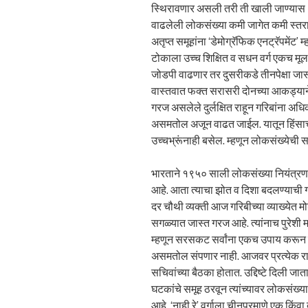
स्थिरावणार असली तरी ती खाली जाण्यास
वाढलेली लोकसंख्या कमी जागेत कमी स्तराच
अतृप्त समूहांना ‘डेमोग्रॅफिक एनट्रॅपमेंट
टोकाला उच्च शिक्षित व सधन वर्ग एकच मूल
जोडपी वाढणार तर दुसरीकडे तीनपेक्षा जास
वास्तवात फक्त सरासरी दोनच्या आकड्यान
गरज असलेले दुर्लक्षित राहून गरिबांना 
असमतोल अजून वाढत जाईल. यातून हिंसाचार
उच्चभ्रूंनाही बसेल. म्हणून लोकसंख्येची स
भारताने १९५० साली लोकसंख्या नियंत्रण का
आहे. आता त्याचा झोत व दिशा बदलण्याची ग
दर चौथी व्यक्ती आज गरिबीच्या व्याख्येत मो
सगळ्यात जास्त गरज आहे. त्यांनाच पुरेशी म
म्हणून सरसकट सर्वांना एकच उपाय करून व
असमतोल संपणार नाही. आजवर प्रत्येक राज्
सचिवांच्या बैठका होतात. उद्दिष्टे दिली जा
घटकांचे समूह ठरवून त्यांच्यावर लोकसंख्य
आहे. ‘नाही रे’ वर्गाला चीनप्रमाणे एक किंव