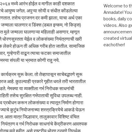
 २०६४ मध्ये आरंभ होईल व मागील काही दशकात
Welcome to the
े आयुष्य जगेल. अपुऱ्या सोयी व संधीत कोंडलेल्या
Annadate! You 
’ म्हणतात. तसेच प्रजनन दर कमी झाला, याचा अर्थ एका
books, daily 
 जन्माला घालणार व डिंक्स (डबल इन्कम, नो किड्स)
videos. Also g
्त मुले जन्माला घालणाऱ्या महिलाही असणार. म्हणून
announcements!
created virtua
े धोरणसुस्तता येईल व लोकसंख्या नियंत्रणाची खरी
eachother!
अधिक लेकरे होऊन ती अधिक गरीब होत जातील. सामाजिक
, गुन्हेगारी वाढून त्याचा फटका समाजातील
मस्या संपली या भ्रमात कोणी राहू नये.
र्यक्रम सुरू केला. तो तेव्हापासून साचेबद्धपणे सुरू
रज आहे. कुठल्याही प्रकारे गृहीत धरले तरी भारतातील
डते. नेमक्या या व्यक्तीला गर्भ निरोधक साधनांची
ाहिती तसेच सुरक्षित गर्भपाताची सुविधा उपलब्ध नाही.
 प्रबोधन करून लोकसंख्या व त्यातून निर्माण होणारा
याचे कुटुंब नियोजनाच्या शस्त्रक्रियेचे आकडे घेऊन
तात. आता मात्र जिल्हावार, तालुकावार विशिष्ट वंचित
ा नियंत्रण व गर्भ निरोधक साधनांचे केंद्रीकरण आवश्यक
ा दोनच मुले हवीत, असे राष्ट्रीय धोरण ठरवणे निरर्थक