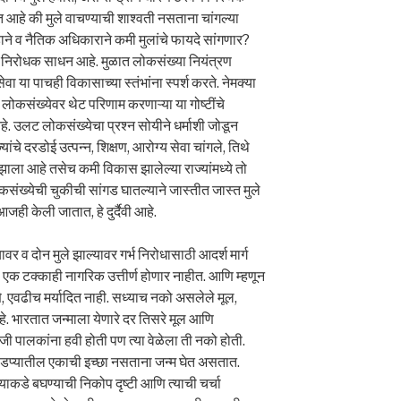
 आहे की मुले वाचण्याची शाश्वती नसताना चांगल्या
डाने व नैतिक अधिकाराने कमी मुलांचे फायदे सांगणार?
गर्भ निरोधक साधन आहे. मुळात लोकसंख्या नियंत्रण
वा या पाचही विकासाच्या स्तंभांना स्पर्श करते. नेमक्या
 लोकसंख्येवर थेट परिणाम करणाऱ्या या गोष्टींचे
आहे. उलट लोकसंख्येचा प्रश्न सोयीने धर्माशी जोडून
ांचे दरडोई उत्पन्न, शिक्षण, आरोग्य सेवा चांगले, तिथे
 झाला आहे तसेच कमी विकास झालेल्या राज्यांमध्ये तो
लोकसंख्येची चुकीची सांगड घातल्याने जास्तीत जास्त मुले
जही केली जातात, हे दुर्दैवी आहे.
र व दोन मुले झाल्यावर गर्भ निरोधासाठी आदर्श मार्ग
ल एक टक्काही नागरिक उत्तीर्ण होणार नाहीत. आणि म्हणून
णे, एवढीच मर्यादित नाही. सध्याच नको असलेले मूल,
आहे. भारतात जन्माला येणारे दर तिसरे मूल आणि
 पालकांना हवी होती पण त्या वेळेला ती नको होती.
 जोडप्यातील एकाची इच्छा नसताना जन्म घेत असतात.
्याकडे बघण्याची निकोप दृष्टी आणि त्याची चर्चा