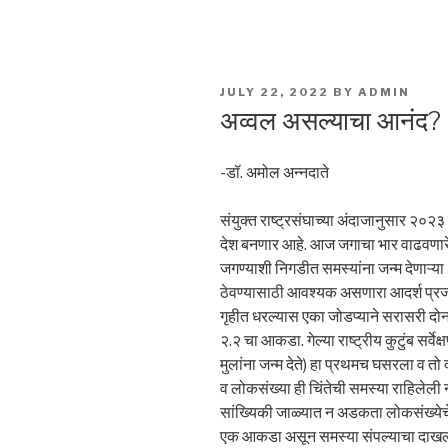
POSTED
JULY 22, 2022
BY
ADMIN
ON
अव्वल असल्याचा आनंद?
-डॉ. अमोल अन्नदाते
संयुक्त राष्ट्रसंघाच्या अंदाजानुसार २०२
देश बनणार आहे. आज जगाचा भार वाढवणार
जगण्याशी निगडीत समस्यांना जन्म देणाऱ्या 
ठेवण्यासाठी आवश्यक असणारा आदर्श प्रजन
गृहीत धरल्यास एका जोडप्याने सरासरी द
२.२ चा आकडा. गेल्या राष्ट्रीय कुटुंब सर्
मुलांना जन्म देते) हा प्रथमच घसरला व 
व लोकसंख्या ही चिंतेची समस्या राहिलेली
सांख्यिकी जाळ्यात न अडकता लोकसंख्ये
एक आकडा असून समस्या संपल्याचा दाखला न