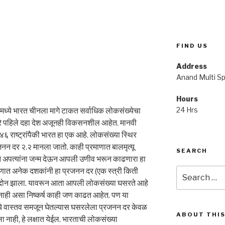
FIND US
Address
Anand Multi Spe
Hours
24 Hrs
३ मध्ये भारत चीनला मागे टाकत सर्वाधिक लोकसंख्येचा
े पहिले दहा देश अजूनही विकसनशील आहेत. मानवी
४६ राष्ट्रांपैकी भारत हा एक आहे. लोकसंख्या स्थिर
न दर २.२ मानला जातो. काही प्रमाणात बालमृत्यू
SEARCH
ोन अपत्यांना जन्म देऊन आपली उणीव भरून काढणारा हा
Search
वेक्षणात अनेक दशकांनी हा प्रजनन दर (एक स्त्री किती
for:
तो दोन झाला. यावरून आता आपली लोकसंख्या घसरते आहे
 नाही असा निष्कर्ष काही जण काढत आहेत. पण या
चे वास्तव समजून घेतल्यास घसरलेला प्रजनन दर केवळ
ABOUT THIS
ाही, हे लक्षात येईल. भारताची लोकसंख्या