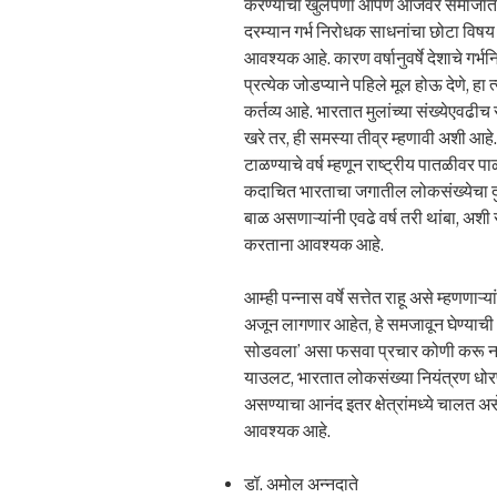
करण्याचा खुलेपणा आपण आजवर समाजात आ
दरम्यान गर्भ निरोधक साधनांचा छोटा विषय 
आवश्यक आहे. कारण वर्षानुवर्षे देशाचे गर्भ
प्रत्येक जोडप्याने पहिले मूल होऊ देणे, हा
कर्तव्य आहे. भारतात मुलांच्या संख्येएवढीच
खरे तर, ही समस्या तीव्र म्हणावी अशी आहे. म
टाळण्याचे वर्ष म्हणून राष्ट्रीय पातळीवर
कदाचित भारताचा जगातील लोकसंख्येचा दु
बाळ असणाऱ्यांनी एवढे वर्ष तरी थांबा, अश
करताना आवश्यक आहे.
आम्ही पन्नास वर्षे सत्तेत राहू असे म्हणणाऱ
अजून लागणार आहेत, हे समजावून घेण्याची
सोडवला’ असा फसवा प्रचार कोणी करू नये
याउलट, भारतात लोकसंख्या नियंत्रण धोर
असण्याचा आनंद इतर क्षेत्रांमध्ये चालत 
आवश्यक आहे.
डॉ. अमोल अन्नदाते