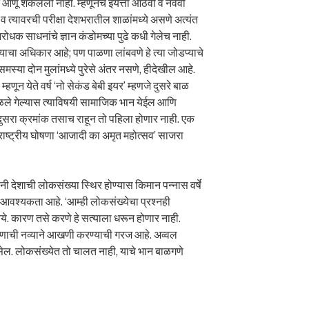
णू शकलेलो नाही. म्हणूनच इयत्ता आठवी व नववी
व त्यावरची परीक्षा देशभरातील शाळांमध्ये असणे अत्यंत
निरोधक साधनांचे ज्ञान कंडोमच्या पुढे कधी गेलेच नाही.
 त्याचा अधिकार आहे; पण पाळणा लांबवणे हे त्या जोडप्याचे
 समस्या दोन मुलांमध्ये पुरेसे अंतर नसणे, हीदेखील आहे.
्हणून येते वर्ष ‘नो सेकंड बेबी इयर’ म्हणजे दुसरे बाळ
 पाळले गेल्यास त्याविषयी सामाजिक भान येईल आणि
सरा क्रमांक तसाच राहून तो पहिला होणार नाही. एक
ी राष्ट्रीय घोषणा ‘आजादी का अमृत महोत्सव’ साजरा
्यांनी देशाची लोकसंख्या स्थिर होण्यास किमान पन्नास वर्षे
 आवश्यकता आहे. ‘आम्ही लोकसंख्येचा प्रश्नही
. कारण तसे करणे हे सत्याला धरून होणार नाही.
णाची नव्याने आखणी करण्याची गरज आहे. अव्वल
असेल. लोकसंख्येत तो चालत नाही, याचे भान बाळगणे