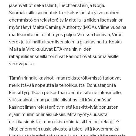
jäsenvaltiot sekä Islanti, Liechtenstein ja Norja.
Suomalaisille suunnatuista pikakasinoista ylivoimainen
enemmistö on rekisteröity Maltalla, ja niiden lisenssin on
myöntänyt Malta Gaming Authority (MGA). Viime vuosina
markkinoille on tullut myös paljon Virossa toimivia, Viron
vero- ja tullihallituksen lisensioimia pikakasinoita. Koska
Malta ja Viro kuuluvat ETA-maihin, niiden
rahapelilisensseillä toimivat kasinot ovat suomalaisille
verovapaita.
Tämän rinnalla kasinot ilman rekisteröitymistä tarjoavat
merkittävää nopeutta ja tehokkuutta. Bonustarjonta
keskittyi pitkään pelkästään perinteisille nettikasinoille,
sillä kasinot ilman pelitiliä olivat ns. Eli käytännössä
kasinot ilman rekisteröitymistä keskittyivät bonusten
sijaan muihin ominaisuuksiin. Mitä hyötyä uusista
nettikasinoista ilman rekisteröintiä sitten on pelaajille?
Mitä enemmän uusia sivustoja tulee, sitä kovemmaksi