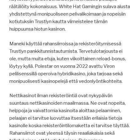
räätälöity kokonaisuus. White Hat Gamingin sulava alusta
yhdistettynä monipuoliseen pelivalikoimaan ja nopeisiin
kotiutuksiin Trustlyn kautta viimeistelee tämän
huippuunsa hiotun kasinon.
Maneki käyttää rahansiirroissa ja rekisteröitymisessä
Trustlyn pankkitunnistautumista. Tervetulotarjousta ei
ole, mutta muita etuja, kuten viikoittainen reload-bonus,
löytyy kyllä. Polestar on vuonna 2022 avattu Viron
pelilisenssillä operoiva hybridikasino, joka tarjoaa sekä
monipuolisesti kasinopelejä että vedonlyöntikohteita.
Nettikasinot ilman rekisteröintiä ovat nykypäivän
suuntaus nettikasinoiden maailmassa. Ne ovat nopeita,
helppoja ja vaivattomia kasinoita aloittaa pelaaminen,
pelaajan ei tarvitse luovuttaa itsestään erilaisia tietoja
kasinolle koska rekisteröintilomaketta ei tarvitse täyttää.
Rahansiirrot ovat yleensä täysin reaaliakaisia sekä