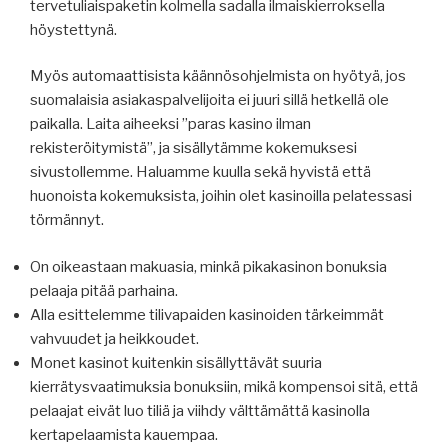
tervetuliaispaketin kolmella sadalla ilmaiskierroksella
höystettynä.
Myös automaattisista käännösohjelmista on hyötyä, jos
suomalaisia asiakaspalvelijoita ei juuri sillä hetkellä ole
paikalla. Laita aiheeksi ”paras kasino ilman
rekisteröitymistä”, ja sisällytämme kokemuksesi
sivustollemme. Haluamme kuulla sekä hyvistä että
huonoista kokemuksista, joihin olet kasinoilla pelatessasi
törmännyt.
On oikeastaan makuasia, minkä pikakasinon bonuksia
pelaaja pitää parhaina.
Alla esittelemme tilivapaiden kasinoiden tärkeimmät
vahvuudet ja heikkoudet.
Monet kasinot kuitenkin sisällyttävät suuria
kierrätysvaatimuksia bonuksiin, mikä kompensoi sitä, että
pelaajat eivät luo tiliä ja viihdy välttämättä kasinolla
kertapelaamista kauempaa.