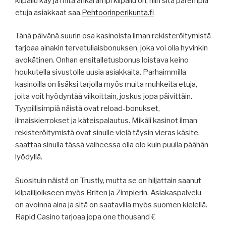
kilpailu käy ja mitä ankarampi kilpailu on, niin sitä parempia
etuja asiakkaat saa.
Pehtoorinperikunta.fi
Tänä päivänä suurin osa kasinoista ilman rekisteröitymistä
tarjoaa ainakin tervetuliaisbonuksen, joka voi olla hyvinkin
avokätinen. Onhan ensitalletusbonus loistava keino
houkutella sivustolle uusia asiakkaita. Parhaimmilla
kasinoilla on lisäksi tarjolla myös muita muhkeita etuja,
joita voit hyödyntää viikoittain, joskus jopa päivittäin.
Tyypillisimpiä näistä ovat reload-bonukset,
ilmaiskierrokset ja käteispalautus. Mikäli kasinot ilman
rekisteröitymistä ovat sinulle vielä täysin vieras käsite,
saattaa sinulla tässä vaiheessa olla olo kuin puulla päähän
lyödyllä.
Suosituin näistä on Trustly, mutta se on hiljattain saanut
kilpailijoikseen myös Briten ja Zimplerin. Asiakaspalvelu
on avoinna aina ja sitä on saatavilla myös suomen kielellä.
Rapid Casino tarjoaa jopa one thousand €