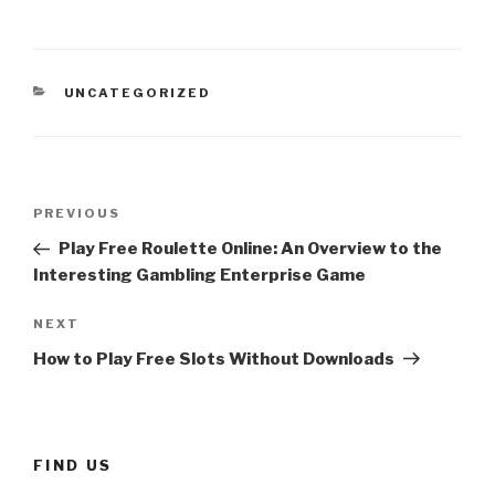
CATEGORIES
UNCATEGORIZED
Post
Previous
PREVIOUS
navigation
Post
Play Free Roulette Online: An Overview to the
Interesting Gambling Enterprise Game
Next
NEXT
Post
How to Play Free Slots Without Downloads
FIND US