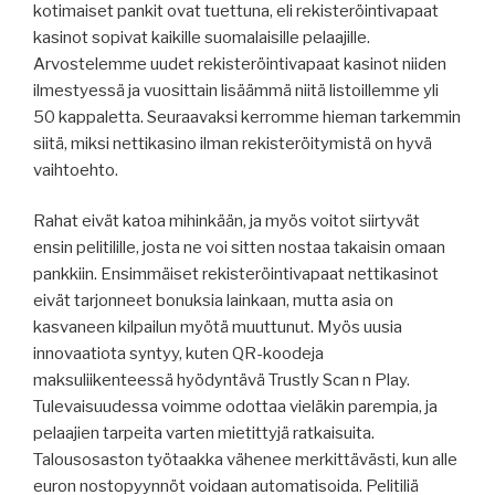
kotimaiset pankit ovat tuettuna, eli rekisteröintivapaat
kasinot sopivat kaikille suomalaisille pelaajille.
Arvostelemme uudet rekisteröintivapaat kasinot niiden
ilmestyessä ja vuosittain lisäämmä niitä listoillemme yli
50 kappaletta. Seuraavaksi kerromme hieman tarkemmin
siitä, miksi nettikasino ilman rekisteröitymistä on hyvä
vaihtoehto.
Rahat eivät katoa mihinkään, ja myös voitot siirtyvät
ensin pelitilille, josta ne voi sitten nostaa takaisin omaan
pankkiin. Ensimmäiset rekisteröintivapaat nettikasinot
eivät tarjonneet bonuksia lainkaan, mutta asia on
kasvaneen kilpailun myötä muuttunut. Myös uusia
innovaatiota syntyy, kuten QR-koodeja
maksuliikenteessä hyödyntävä Trustly Scan n Play.
Tulevaisuudessa voimme odottaa vieläkin parempia, ja
pelaajien tarpeita varten mietittyjä ratkaisuita.
Talousosaston työtaakka vähenee merkittävästi, kun alle
euron nostopyynnöt voidaan automatisoida. Pelitiliä