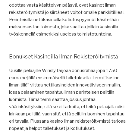
odottaa vasta käsittelyyn pääsyä, ovat kasinot ilman
rekisteröitymistä jo siirtäneet voitot omalle pankkitilillesi.
Perinteisillä nettikasinoilla kotiutuspyynnöt käsitellään
maksuosaston toimesta, joka saattaa joillain kasinoilla
työskennellä esimerkiksi useless toimistotunteina.
Bonukset Kasinoilla Ilman Rekisteröitymistä
Uusille pelaajille Winsly tarjoaa bonusrahaa jopa 1750
euroa neljällä ensimmäisellä talletuksella. Termi ”kasino
ilman tiliä” viittaa nettikasinoiden innovatiiviseen malliin,
jossa pelaaminen tapahtuu ilman perinteisen pelitilin
luomista. Tämä termi saattaa joskus johtaa
väärinkäsityksiin, sillä se ei tarkoita, etteikö pelaajalla olisi
lainkaan pelitiliä, vaan sitä, että pelitilin luominen tapahtuu
eri tavalla. Plussana kasino ilman rekisteröitymistä tarjoaa
nopeat ja helpot talletukset ja kotiutukset.