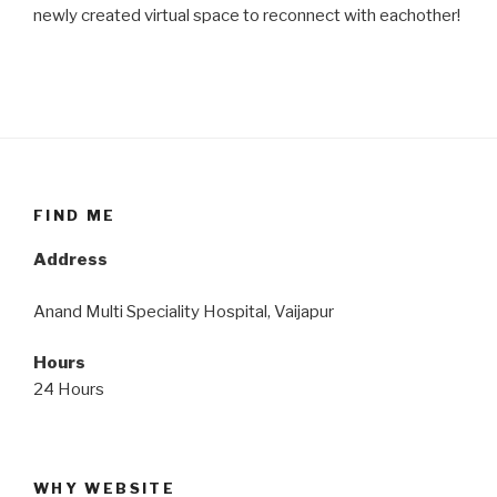
newly created virtual space to reconnect with eachother!
FIND ME
Address
Anand Multi Speciality Hospital, Vaijapur
Hours
24 Hours
WHY WEBSITE