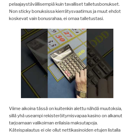
pelaajaystävällisempiä kuin tavalliset talletusbonukset.
Non sticky bonuksissa kierrätysvaatimus ja muut ehdot
koskevat vain bonusrahaa, ei omaa talletustasi.
Viime aikoina tässä on kuitenkin alettu nähdä muutoksia,
sillä yhä useampi rekisteröitymisvapaa kasino on alkanut
tarjoamaan valikoiman erilaisia maksutapoja.
Käteispalautus ei ole ollut nettikasinoiden etujen listalla