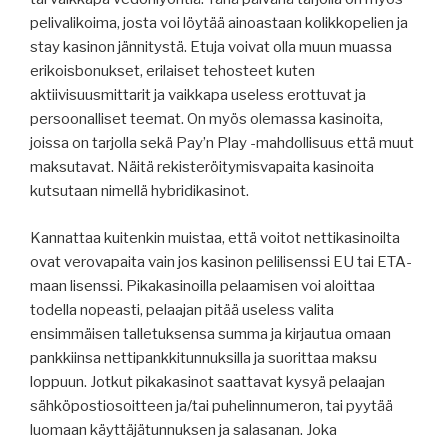
pelivalikoima, josta voi löytää ainoastaan kolikkopelien ja
stay kasinon jännitystä. Etuja voivat olla muun muassa
erikoisbonukset, erilaiset tehosteet kuten
aktiivisuusmittarit ja vaikkapa useless erottuvat ja
persoonalliset teemat. On myös olemassa kasinoita,
joissa on tarjolla sekä Pay’n Play -mahdollisuus että muut
maksutavat. Näitä rekisteröitymisvapaita kasinoita
kutsutaan nimellä hybridikasinot.
Kannattaa kuitenkin muistaa, että voitot nettikasinoilta
ovat verovapaita vain jos kasinon pelilisenssi EU tai ETA-
maan lisenssi. Pikakasinoilla pelaamisen voi aloittaa
todella nopeasti, pelaajan pitää useless valita
ensimmäisen talletuksensa summa ja kirjautua omaan
pankkiinsa nettipankkitunnuksilla ja suorittaa maksu
loppuun. Jotkut pikakasinot saattavat kysyä pelaajan
sähköpostiosoitteen ja/tai puhelinnumeron, tai pyytää
luomaan käyttäjätunnuksen ja salasanan. Joka