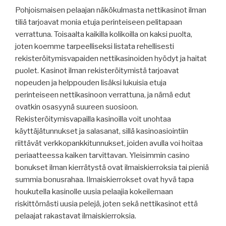
Pohjoismaisen pelaajan näkökulmasta nettikasinot ilman
tiliä tarjoavat monia etuja perinteiseen pelitapaan
verrattuna. Toisaalta kaikilla kolikoilla on kaksi puolta,
joten koemme tarpeelliseksi listata rehellisesti
rekisteröitymisvapaiden nettikasinoiden hyödyt ja haitat
puolet. Kasinot ilman rekisteröitymistä tarjoavat
nopeuden ja helppouden lisäksi lukuisia etuja
perinteiseen nettikasinoon verrattuna, ja nämä edut
ovatkin osasyynä suureen suosioon.
Rekisteröitymisvapailla kasinoilla voit unohtaa
käyttäjätunnukset ja salasanat, sillä kasinoasiointiin
riittävät verkkopankkitunnukset, joiden avulla voi hoitaa
periaatteessa kaiken tarvittavan. Yleisimmin casino
bonukset ilman kierrätystä ovat ilmaiskierroksia tai pieniä
summia bonusrahaa. Ilmaiskierrokset ovat hyvä tapa
houkutella kasinolle uusia pelaajia kokeilemaan
riskittömästi uusia pelejä, joten sekä nettikasinot että
pelaajat rakastavat ilmaiskierroksia.