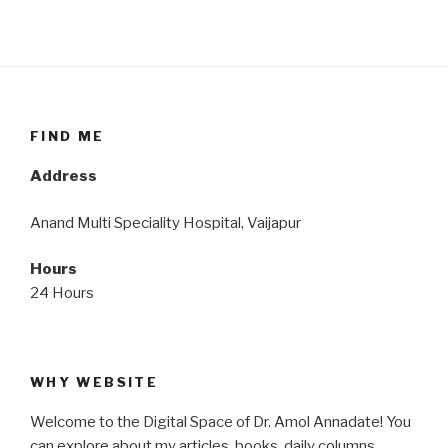
FIND ME
Address
Anand Multi Speciality Hospital, Vaijapur
Hours
24 Hours
WHY WEBSITE
Welcome to the Digital Space of Dr. Amol Annadate! You
can explore about my articles, books, daily columns,