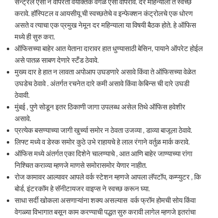
सेन्ट्रल एसी न वापरता वैयक्तिक वेगळे एसी वापरावे. दर महिन्याला ते स्वच्छ
करावे. हॉस्पिटल व आयसीयू ची स्वच्छतेचे व इन्फेक्शन कंट्रोलचे एक धोरण
असते व त्याचा एक प्रमुख नेमून दर महिन्याला या विषयी बैठक होते. हे ऑफिस
मध्ये ही सुरु करा.
ऑफिसच्या बाहेर आत येताना दारावर हात धुण्यासाठी बेसिन, पायाने ऑपरेट होईल
असे पातळ साबण देणारे स्टँड ठेवावे.
मुख्य दार हे हात न लावता अपोआप उघडणारे असावे किंवा ते ऑफिसच्या वेळेत
उघडेच ठेवावे . अंतर्गत रचनेत दारे कमी असावे किंवा केबिन्स ची दारे उघडी
ठेवावी.
मुंबई , पुणे सोडून इतर ठिकाणी जागा उपलब्ध असेल तिथे ऑफिस हवेशीर
असावे.
प्रत्येक बसण्याच्या जागी खुर्च्या समोर न ठेवता उजव्या , डाव्या बाजूला ठेवावे.
लिफ्ट मध्ये व डेस्क समोर कुठे उभे राहायचे हे लाल रंगाने वर्तुळ मार्क करावे.
ऑफिस मध्ये अंतर्गत एका दिशेने चालण्याचे , आत आणि बाहेर जाण्याच्या रांगा
निश्चित कराव्या म्हणजे माणसे समोरासमोर येणार नाहीत.
रोज कामावर आल्यावर आपले वर्क स्टेशन म्हणजे आपला लॅपटॉप, कम्प्युटर , कि
बोर्ड, इंटरकॉम हे सॅनीटायजर वाइप्स ने स्वच्छ करून घ्या.
साधा सर्दी खोकला असणाऱ्यांना शक्य असल्यास वर्क फ्रॉम होमची सोय किंवा
वेगळ्या विभागात बसून काम करण्याची पद्धत सुरु करावी लागेल म्हणजे इतरांचा