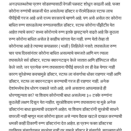
अनउपलब्धतेचा प्रश्न सोडवण्यासाठी वेगळी पळवाट शोधून काढली आहे. फक्त
कोरोना रुग्णांची काळजी घेत असलेल्या डॉक्टर व पॅरामेडिकल स्टाफ लाच
पीपीईची गरज आहे असे राज्य सरकारचे म्हणणे आहे. पण असे असेल तर कोरोना
बाधित रुग्ण सापडलेल्या रुग्णालयातील डॉक्टर, स्टाफ कोरोना पाँझीटीव येत
आहेत त्याचे काय? सध्या कोरोनाचे रुग्ण इतके झपाट्याने वाढते आहे कि कुठला
रुग्ण कोरोना बाधित असेल हे काहीच सांगता येत नाही. रुग्ण येतो तेव्हा तो
कोरोनाचा आहे हे त्याच्या कपाळावर ( भाळी ) लिहिलेले नसते. तपासलेला रुग्ण
चार पाच दिवसांनंतर कोरोना बाधित असल्याचे समजते आणि मग त्याला
तपासलेले सर्व डॉक्टर, स्टाफ क्वारनटाइन केले जातात आणि हॉस्पिटल सील
केले जाते. जर प्रत्येक रुग्ण तपासताना पीपीई वापरले तर ही वेळ येणार नाही
कारण सुरेक्षेच्या कवचामुळे डॉक्टर, स्टाफ ला संसर्गाचा धोका राहणार नाही आणि
डॉक्टर, स्टाफ ला क्वारनटाइन करण्याची गरज ही राहणार नाही. अनेक
देशांमध्येच हेच धोरण राबवले जाते आहे. असे असताना आपल्याकडे ही
धोरणशून्यता का? या शिवाय कोरोनाची बाधा असलेल्या ३० टक्के रुग्णांना
कुठलेही लक्षण दिसून येत नाहीत. सुरक्षेशिवाय रुग्ण तपासताना या मुळे अनेक
डॉक्टरांना बाधा झाल्याची उदाहरणे आहेत. या शिवाय डॉक्टरांनी सुरक्षेची साधने
वापरली नाही म्हणून मला कोरोना झाला असे न्याय वैद्यक खटले दाखल करण्याची
धमकी काही ठिकाणी रुग्ण डॉक्टरांना देत आहेत. हा प्रश्न फक्त डॉक्टरचा
वयक्तिक संसर्गापासून सुरक्षेचा नाही तर यामुळे डॉक्टर हे संसर्गाचे सगळ्यात मोठे