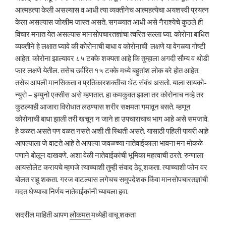
आत्महत्या केली असल्यास व आधी त्या व्यक्तीनेच आत्महत्येचा अयशस्वी प्रयत्न
केला असल्यास जोखीम जास्त असते. सगळ्यात आधी असे नैराश्येचे कुठले ही
विचार मनात येत असल्यास मानसोपचारतज्ञांचा त्वरित सल्ला घ्या. कोरोना बाधित
व्यक्तीने हे लक्षात घ्यावे की कोरोनाची बाधा व कोरोनाची लक्षणे या वेगळ्या गोष्टी
आहेत. कोरोना झाल्यावर ८५ टक्के शक्यता आहे कि तुम्हाला अगदी सौम्य व थोडी
फार लक्षणे येतील. तसेच उर्वरित १५ टक्के मध्ये बहुतांश लोक बरे होत आहेत.
तसेच आपली मानसिकता व प्रतिकारशक्तीचा थेट संबंध असतो. याला सायको-
न्युरो – इम्युनो एक्सीस असे म्हणतात. हा कमकुवत झाला तर कोरोनाच नव्हे तर
कुठल्याही आजारा विरोधात लढण्यास शरीर सक्षमता गमावून बसते. म्हणून
कोरोनाची बाधा झाली तरी खचून न जाने हा उपचाराचाच भाग आहे असे समजावे.
हे कळत असते पण वळत नसते अशी ती स्थिती असते. यासाठी पहिली पायरी आहे
आपल्याला जे वाटते आहे ते आपल्या जवळच्या नातेवाईकाला भावना मन मोकळे
पणाने बोलून दाखवणे. अशा वेळी नातेवाईकांची भूमिका महत्वाची ठरते. रुग्णाला
आयसोलेट करायचे म्हणजे त्याच्याशी तुम्ही संवाद ठेवू शकता. त्याच्याशी फोन वर
बोलत राहू शकता. गरज वाटल्यास लगेचच समुपदेशक किंवा मानसोपचारतज्ञांची
मदत घेण्याचा निर्णय नातेवाईकांनी घ्यायला हवा.
सदरील माहिती आपण
लोकमत
मध्येही वाचू शकता