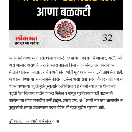
व्यायामाने आणा श्वसनसंस्थेला बळकटी सध्या दमा, श्वसनाचे आजार, अॅलर्जी
असे आजार असणारे जरा ही श्वास वाढला किंवा नाक चोंदल तर कोरोनाच्या
भीतीने घाबरून जातात. तसेच अनेकांना भीती मुळे अस्वस्थ वाटते, झोप येत नाही.
या श्वास घेण्याच्या व्यायामामुळे कोरोना टळेल असा दावा करता येणार नाही. पण या
श्वास घेण्याच्या पद्धती मुळे फुफुसांना ऑक्सिजन हे नेहमी च्या श्वास घेण्याच्या
पद्धती पेक्षा कित्येक पटीने जास्त मिळेल व म्हणून प्रतिकारशक्ती वाढल्याने
कोरोना चा धोका नक्कीच कमी होईल. तसेच दमा, अॅलर्जी सारख्या आजारांमध्ये
फुफुसांची क्षमता वाढवण्यास मदत होईल. ही पद्धत पुढील प्रमाणे आहे.
डॉ. अमोल अन्नदाते यांचे लेख
वाचा