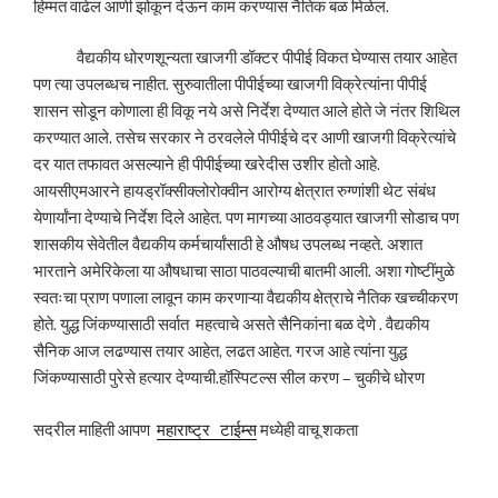
हिम्मत वाढेल आणी झोकून देऊन काम करण्यास नैतिक बळ मिळेल.
वैद्यकीय धोरणशून्यता खाजगी डॉक्टर पीपीई विकत घेण्यास तयार आहेत
पण त्या उपलब्धच नाहीत. सुरुवातीला पीपीईच्या खाजगी विक्रेत्यांना पीपीई
शासन सोडून कोणाला ही विकू नये असे निर्देश देण्यात आले होते जे नंतर शिथिल
करण्यात आले. तसेच सरकार ने ठरवलेले पीपीईचे दर आणी खाजगी विक्रेत्यांचे
दर यात तफावत असल्याने ही पीपीईच्या खरेदीस उशीर होतो आहे.
आयसीएमआरने हायड्रॉक्सीक्लोरोक्वीन आरोग्य क्षेत्रात रुग्णांशी थेट संबंध
येणार्यांना देण्याचे निर्देश दिले आहेत. पण मागच्या आठवड्यात खाजगी सोडाच पण
शासकीय सेवेतील वैद्यकीय कर्मचार्यांसाठी हे औषध उपलब्ध नव्हते. अशात
भारताने अमेरिकेला या औषधाचा साठा पाठवल्याची बातमी आली. अशा गोष्टींमुळे
स्वतःचा प्राण पणाला लावून काम करणाऱ्या वैद्यकीय क्षेत्राचे नैतिक खच्चीकरण
होते. युद्ध जिंकण्यासाठी सर्वात महत्वाचे असते सैनिकांना बळ देणे . वैद्यकीय
सैनिक आज लढण्यास तयार आहेत, लढत आहेत. गरज आहे त्यांना युद्ध
जिंकण्यासाठी पुरेसे हत्यार देण्याची.हॉस्पिटल्स सील करण – चुकीचे धोरण
सदरील माहिती आपण
महाराष्ट्र
टाईम्स
मध्येही वाचू शकता