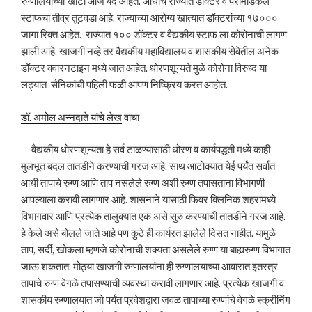
रुग्णालयांच्या खाटा आज बंद आहेत. आधीच राज्यात डॉक्टर व पॅरामेडिकल
स्टाफचा तीव्र तुटवडा आहे. राज्याच्या आरोग्य खात्यात डॉक्टरांच्या १७०००
जागा रिक्त आहेत. राज्यात १०० डॉक्टर व वैद्यकीय स्टाफ ला कोरोनाची लागण
झाली आहे. खाजगी नव्हे तर वैद्यकीय महाविद्यालय व शासकीय सेवेतील अनेक
डॉक्टर क्वारनटाइन मध्ये जात आहेत. धोरणशून्यते मुळे कोरोना विरुध्द या
लढ्यात सैनिकांची पहिली फळी आपण निष्क्रिय करत आहोत.
डॉ. अमोल अन्नदाते यांचे लेख
वाचा
वैद्यकीय धोरणशून्यता हे सर्व टाळण्यासाठी धोरण व कार्यपद्धती मध्ये काही
मुलभूत बदल तातडीने करण्याची गरज आहे. साथ आटोक्यात येई पर्यंत सर्वात
आधी तापाचे रुग्ण आणि ताप नसलेले रुग्ण अशी रुग्ण तपासताना विभागणी
आपल्याला करावी लागणार आहे. शासनाने यासाठी फिवर क्लिनिक शहरामध्ये
विभागवार आणि प्रत्येक तालुक्यात एक असे सुरु करण्याची तातडीने गरज आहे.
हे केले असे बोलले जाते आहे पण कुठे ही कार्यरत झालेले दिसत नाहीत. यामुळे
ताप, सर्दी, खोकला म्हणजे कोरोनाची शक्यता असलेले रुग्ण या बाह्यरुग्ण विभागात
जाऊ शकतात. मोठ्या खाजगी रुग्णालयांना ही रुग्णालयाच्या आवारात इतरत्र
तापाचे रुग्ण वेगळे तपासण्याची व्यवस्था करावी लागणार आहे. प्रत्येक खाजगी व
शासकीय रुग्णालयात जो पर्यंत प्रवेशद्वारा जवळ तापाच्या रुग्णांचे वेगळे स्क्रीनिंग