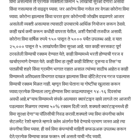
विमा असल्यास तो प्रत्येक व्यक्तीला किमान ५ लाखांची सुरक्षा देणारा असावा
किंवा नसल्यास तो वाढवून घ्यावा. जर आरोग्य विमा नसेल तर वेगळा कोरोना विमा
घ्यावा. कोरोना झाल्यास किंवा घरात इतर कोरोनाची जोखीम वाढवणारे आजार
असलेली व्यक्ती असल्यास त्यासाठी उपचाराचे आर्थिक नियोजन करून ठेवावे.
काही खर्च कमी करून कधीही वापरता येतील, अशी पैशांची तजवीज असावी.
कोरोना विमा वार्षिक रुपये १५० पासून ते ५००० पर्यंत उपलब्ध आहे. व यात
२५,००० पासून ते ५ लाखांपर्यंत विमा सुरक्षा आहे. यात काही सरसकट पूर्ण
ठरवलेली विम्याची रक्कम देण्यात येते, काही विम्यामध्ये भरती होण्याची गरज व
खर्चाप्रमाणे देण्यात येते. काही विमा हा तुम्ही काही विशिष्ट दुसऱ्या व तिसºया
पातळीची शहरे किंवा ग्रामीण भागात राहात असाल त्यांच्या साठीच आहेत व काही
विम्यामध्ये अतिदक्षता विभागात दाखल झाल्यास किंवा व्हेंटिलेटरच गरज पडल्यास
विम्याची रक्कम मिळत नाही. म्हणून विमा घेताना या गोष्टींचा खुलासा करून
घ्यावा.प्रत्येक विम्याला लागू होण्यास विमा काढल्यापासून १४-१६ दिवसांचा
अवधी आहे.बºयाच विम्यामध्ये संपर्क आल्यावर क्वारंटाइन व्हावे लागले तर आजारी
पडल्यावर मिळणार त्याच्या ५०% रक्कम दिली जाते. शक्यतो क्वारंटाइनमध्ये ही
विमा सुरक्षा देणाºया पॉलिसीची निवड करावी.शक्यतो ज्या विमा कंपनीचा क्लेम
सेटलमेंट रेशो म्हणजे म्हणजे क्लेम अंतर्गत पैसे देण्याचे प्रमाण जास्त आहे त्या
कंपनीचा विमा घ्यावा. ही सर्व विमा कंपन्यांची माहिती कफऊअक उपलब्ध करून
देते.प्रत्येक विम्याचा काळ फक्त१ वर्ष असतो याची नोंद घ्यावी.