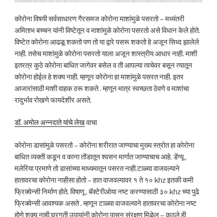
कोरोना विषयी सर्वसाधारण गैरसमज कोरोना माशांमुळे पसरतो – मध्यंतरी
अमिताभ बच्चन यांनी विष्टेतून व माशांमुळे कोरोना पसरतो असे विधान केले होते.
विष्टेत कोरोना आढळू शकतो पण तो या द्वारे पसरू शकतो हे अजून सिध्द झालेले
नाही. तसेच माशांमुळे कोरोना पसरतो याला अजून शास्त्रीय आधार नाही. माशी
इतरत्र कुठे कोरोना बाधित जागेवर बसेल व ती आपल्या त्वचेवर बसून त्यातून
कोरोना होईल हे शक्य नाही. म्हणून कोरोना हा माशांमुळे पसरत नाही. इतर
आजारांसाठी माशी वाहक ठरू शकते . म्हणून मात्र स्वच्छता ठेवणे व माशांचा
रादुर्भाव रोखणे फायदेशीर असते.
डॉ. अमोल अन्नदाते यांचे लेख
वाचा
कोरोना डासांमुळे पसरतो – कोरोना शरीरात जाण्याचा मुख्य स्त्रोत हा कोरोना
बाधित व्यक्ती कडून व काना तोंडातून श्वसन मार्गात जाण्याचाच आहे. डेंग्यू ,
मलेरिया प्रमाणे तो डासांच्या माध्यमातून पसरत नाही.टाळ्या वाजवल्याने
हातावरचा कोरोना नाहीसा होतो – हात वाजवल्यावर १ ते १० khz इतकी कमी
फ्रिक्वेन्सी निर्माण होते. विषाणू , बॅक्टेरीओया नष्ट करण्यासाठी ३० khz च्या पुढे
फ्रिक्वेन्सी आवश्यक असते . म्हणून टाळ्या वाजवल्याने हातावरचा कोरोना नष्ट
होणे शक्य नाही.घरगुती उपायांनी कोरोना पासून संरक्षण मिळेल – कुठले ही