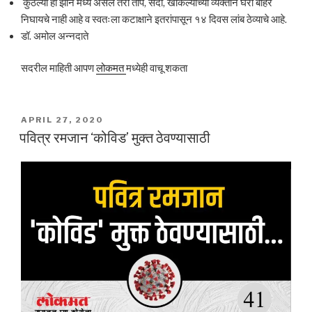
कुठल्या ही झोन मध्ये असले तरी ताप, सर्दी, खोकल्याच्या व्यक्तीने घरा बाहेर
निघायचे नाही आहे व स्वतःला कटाक्षाने इतरांपासून १४ दिवस लांब ठेव्याचे आहे.
डॉ. अमोल अन्नदाते
सदरील माहिती आपण
लोकमत
मध्येही वाचू शकता
POSTED
APRIL 27, 2020
ON
पवित्र रमजान ‘कोविड’ मुक्त ठेवण्यासाठी