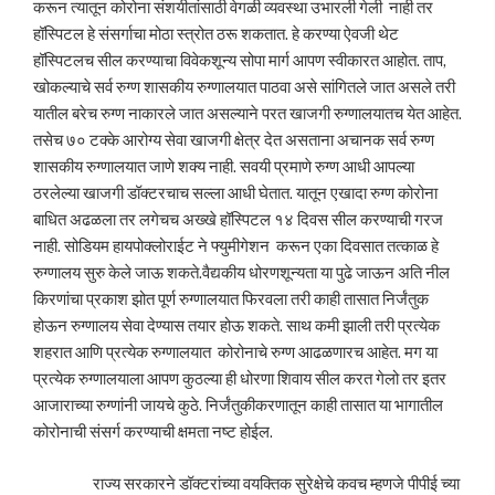
करून त्यातून कोरोना संशयीतांसाठी वेगळी व्यवस्था उभारली गेली नाही तर
हॉस्पिटल हे संसर्गाचा मोठा स्त्रोत ठरू शकतात. हे करण्या ऐवजी थेट
हॉस्पिटलच सील करण्याचा विवेकशून्य सोपा मार्ग आपण स्वीकारत आहोत. ताप,
खोकल्याचे सर्व रुग्ण शासकीय रुग्णालयात पाठवा असे सांगितले जात असले तरी
यातील बरेच रुग्ण नाकारले जात असल्याने परत खाजगी रुग्णालयातच येत आहेत.
तसेच ७० टक्के आरोग्य सेवा खाजगी क्षेत्र देत असताना अचानक सर्व रुग्ण
शासकीय रुग्णालयात जाणे शक्य नाही. सवयी प्रमाणे रुग्ण आधी आपल्या
ठरलेल्या खाजगी डॉक्टरचाच सल्ला आधी घेतात. यातून एखादा रुग्ण कोरोना
बाधित अढळला तर लगेचच अख्खे हॉस्पिटल १४ दिवस सील करण्याची गरज
नाही. सोडियम हायपोक्लोराईट ने फ्युमीगेशन करून एका दिवसात तत्काळ हे
रुग्णालय सुरु केले जाऊ शकते.वैद्यकीय धोरणशून्यता या पुढे जाऊन अति नील
किरणांचा प्रकाश झोत पूर्ण रुग्णालयात फिरवला तरी काही तासात निर्जंतुक
होऊन रुग्णालय सेवा देण्यास तयार होऊ शकते. साथ कमी झाली तरी प्रत्येक
शहरात आणि प्रत्येक रुग्णालयात कोरोनाचे रुग्ण आढळणारच आहेत. मग या
प्रत्येक रुग्णालयाला आपण कुठल्या ही धोरणा शिवाय सील करत गेलो तर इतर
आजाराच्या रुग्णांनी जायचे कुठे. निर्जंतुकीकरणातून काही तासात या भागातील
कोरोनाची संसर्ग करण्याची क्षमता नष्ट होईल.
राज्य सरकारने डॉक्टरांच्या वयक्तिक सुरेक्षेचे कवच म्हणजे पीपीई च्या