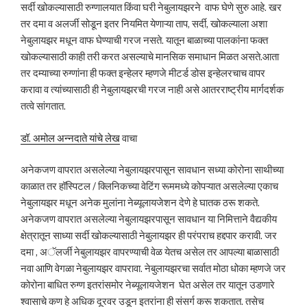
सर्दी खोकल्यासाठी रुग्णालयात किंवा घरी नेबुलायझरने वाफ घेणे सुरु आहे. खर
तर दमा व अलर्जी सोडून इतर नियमित येणाऱ्या ताप, सर्दी, खोकल्याला अशा
नेबुलायझर मधून वाफ घेण्याची गरज नसते. यातून बाळाच्या पालकांना फक्त
खोकल्यासाठी काही तरी करत असल्याचे मानसिक समाधान मिळत असते.आता
तर दम्याच्या रुग्णांना ही फक्त इन्हेलर म्हणजे मीटर्ड डोस इन्हेलरचाच वापर
करावा व त्यांच्यासाठी ही नेबुलायझरची गरज नाही असे आतरराष्ट्रीय मार्गदर्शक
तत्वे सांगतात.
डॉ. अमोल अन्नदाते यांचे लेख
वाचा
अनेकजण वापरात असलेल्या नेबुलायझरपासून सावधान सध्या कोरोना साथीच्या
काळात तर हॉस्पिटल / क्लिनिकच्या वेटिंग रूममध्ये कोपऱ्यात असलेल्या एकाच
नेबुलायझर मधून अनेक मुलांना नेब्यूलायजेशन देणे हे घातक ठरू शकते.
अनेकजण वापरात असलेल्या नेबुलायझरपासून सावधान या निमित्ताने वैद्यकीय
क्षेत्रातून साध्या सर्दी खोकल्यासाठी नेबुलायझर ही परंपराच हद्दपार करावी. जर
दमा , अॅलर्जी नेबुलायझर वापरण्याची वेळ येतच असेल तर आपल्या बाळासाठी
नवा आणि वेगळा नेबुलायझर वापरावा. नेबुलायझरचा सर्वात मोठा धोका म्हणजे जर
कोरोना बाधित रुग्ण इतरांसमोर नेब्यूलायजेशन घेत असेल तर यातून उडणारे
श्वासाचे कण हे अधिक दूरवर उडून इतरांना ही संसर्ग करू शकतात. तसेच