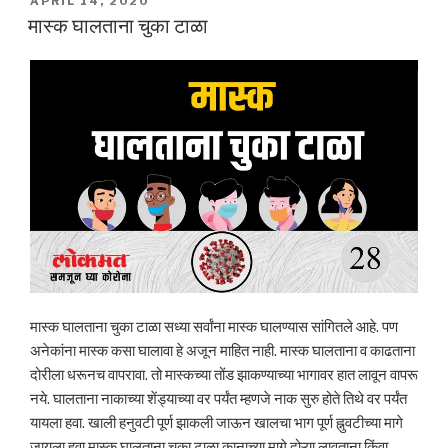
APRIL 14, 2020
ON
मास्क घालताना चुका टाळा
मास्क घालताना चुका टाळा सध्या सर्वांना मास्क घालण्यास सांगितले आहे. पण
अनेकांना मास्क कसा घालावा हे अजून माहित नाही. मास्क घालताना व काढताना
दोरीला धरूनच वापरावा. तो मास्कच्या तोंड झाकण्याच्या भागावर हात लावून वापरू
नये. घालताना नाकाच्या शेंड्याच्या वर पर्यंत म्हणजे नाक सुरु होते तिथे वर पर्यंत
यायला हवा. खाली हनुवटी पूर्ण झाकली जाऊन खालचा भाग पूर्ण ह्नुवटीच्या मागे
जायला हवा.मास्क घालताना चुका टाळा कानाच्या मागे दोऱ्या लावताना किंवा