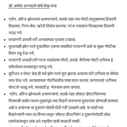
डॉ. अमोल अन्नदाते यांचे लेख
वाचा
ग्रीन, ऑरेंज झोनमध्ये असणाऱ्यांनो, सतर्क रहा! ज्या गोष्टी तालुक्याच्या ठिकाणी
मिळतात, नित्य सेवा, खरेदी तिथेच कराव्या, गरज नसताना जिल्ह्याच्या ठिकाणी
जाऊ नये.
परवानगी असली तरी अनावश्यक प्रवास टाळावा.
कुठल्याही झोन मध्ये दुचाकीवर एकाच व्यक्तीला परवानगी आहे या सूक्ष्म गोष्टीचा
विसर पडू देऊ नये.
परवानगी असली तरी गरज नसलेल्या गोष्टी, कपडे, चैनीच्या गोष्टी उगीचच ई
कॉमर्सच्या माध्यमातून मागवू नये.
कुरिअर व पोस्ट सेवा ही सर्व झोन मध्ये सुरु झाल्या असल्या तरी उगीचच या सेवेचा
लाभ घेऊ नये. अत्यावश्यक गोष्टींसाठीच याचा वापर करावा. कागदपत्रे उगीचच
पोस्टाने पाठवू नये. त्यासाठी इ- मेलचाच वापर करावा.
ग्रीन, ऑरेंज झोनमध्ये असणाऱ्यांनो, सतर्क रहा! सोशल डीस्टन्सिंगच्या
नियमाची सर्वात जास्त तुडवणूक मद्य विक्री करणाऱ्या दुकानांवर होण्याची शक्यता
आहे व अचानक या दुकानां भोवती मोठी गर्दी उसळते आहे. या साठी मद्य
विक्रेत्यांनी स्वतःला शिस्त लावून सोशल डीस्टन्सिंग व दुकानांभोवती लोक
एकमेकांपासून लांब उभे राहतील याची काळजी घ्यावी .