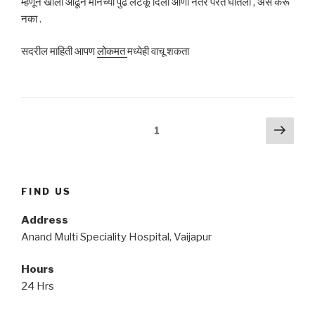
म्हणून खाली ओढून मानेच्या पुढे लटकू दिला आणी नंतर परत घातला , असे करू
नका .
सदरील माहिती आपण
लोकमत
मध्येही वाचू शकता
Posts
Next
Page
1
pag
navigation
FIND US
Address
Anand Multi Speciality Hospital, Vaijapur
Hours
24 Hrs