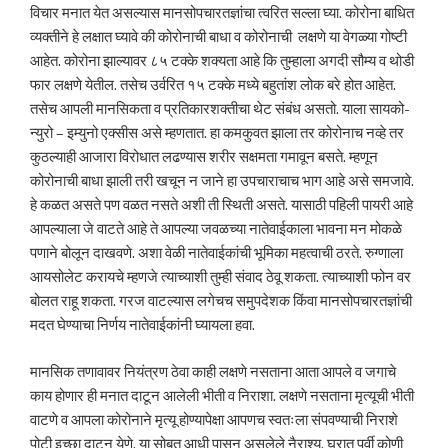
विचार मनात येत असल्यास मानसोपचारतज्ञांचा त्वरित सल्ला घ्या. कोरोना बाधित
व्यक्तीने हे लक्षात घ्यावे की कोरोनाची बाधा व कोरोनाची लक्षणे या वेगळ्या गोष्टी
आहेत. कोरोना झाल्यावर ८५ टक्के शक्यता आहे कि तुम्हाला अगदी सौम्य व थोडी
फार लक्षणे येतील. तसेच उर्वरित १५ टक्के मध्ये बहुतांश लोक बरे होत आहेत.
तसेच आपली मानसिकता व प्रतिकारशक्तीचा थेट संबंध असतो. याला सायको-
न्युरो – इम्युनो एक्सीस असे म्हणतात. हा कमकुवत झाला तर कोरोनाच नव्हे तर
कुठल्याही आजारा विरोधात लढण्यास शरीर सक्षमता गमावून बसते. म्हणून
कोरोनाची बाधा झाली तरी खचून न जाने हा उपचाराचाच भाग आहे असे समजावे.
हे कळत असते पण वळत नसते अशी ती स्थिती असते. यासाठी पहिली पायरी आहे
आपल्याला जे वाटते आहे ते आपल्या जवळच्या नातेवाईकाला भावना मन मोकळे
पणाने बोलून दाखवणे. अशा वेळी नातेवाईकांची भूमिका महत्वाची ठरते. रुग्णाला
आयसोलेट करायचे म्हणजे त्याच्याशी तुम्ही संवाद ठेवू शकता. त्याच्याशी फोन वर
बोलत राहू शकता. गरज वाटल्यास लगेचच समुपदेशक किंवा मानसोपचारतज्ञांची
मदत घेण्याचा निर्णय नातेवाईकांनी घ्यायला हवा.
मानसिक तणावावर नियंत्रण ठेवा काही लक्षणे नसताना आता आपले व जगाचे
काय होणार ही मनात दाटून आलेली भीती व निराशा. लक्षणे नसताना मृत्यूची भीती
वाटणे व आपला कोरोनाने मृत्यू होण्यापेक्षा आपणच स्वतःला संपवण्याची निराशे
पोटी इच्छा दाटून येणे. या सोबत आधी पासून असलेले नैराश्य, घरात पूर्वी कोणी