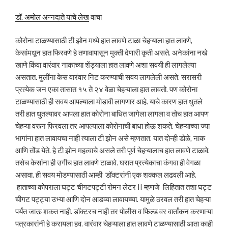
डॉ. अमोल अन्नदाते यांचे लेख
वाचा
कोरोना टाळण्यासाठी टी झोन मध्ये हात लावणे टाळा चेहऱ्याला हात लावणे,
केसांमधून हात फिरवणे हे तणावापासून मुक्ती देणारी कृती असते. अनेकांना नखे
खाणे किंवा वारंवार नाकाच्या शेंड्याला हात लावणे अशा सवयी ही लागलेल्या
असतात. मुलींना केस वारंवार निट करण्याची सवय लागलेली असते. सरासरी
प्रत्येक जन एका तासात १५ ते २४ वेळा चेहऱ्याला हात लावतो. पण कोरोना
टाळण्यासाठी ही सवय आपल्याला मोडावी लागणार आहे. याचे कारण हात धुतले
तरी हात धुतल्यावर आपला हात कोरोना बाधित जागेला लागला व तोच हात आपण
चेहऱ्या वरून फिरवला तर आपल्याला कोरोनाची बाधा होऊ शकते. चेहऱ्याच्या ज्या
भागांना हात लावायचा नाही त्याला टी झोन असे म्हणतात. यात दोन्ही डोळे, नाक
आणि तोंड येते. हे टी झोन महत्वाचे असले तरी पूर्ण चेहऱ्यालाच हात लावणे टाळावे.
तसेच केसांना ही उगीच हात लावणे टाळावे. घरात प्रत्येकाचा कंगवा ही वेगळा
असावा. ही सवय मोडण्यासाठी आम्ही डॉक्टरांनी एक शक्कल लढवली आहे.
हाताच्या कोपराला घट्ट चीगटपट्टी रोमन लेटर II म्हणजे लिहितात तशा घट्ट
चीगट पट्ट्या उभ्या आणि दोन आडव्या लावायच्या. यामुळे ठरवल तरी हात चेहऱ्या
पर्यंत जाऊ शकत नाही. डॉक्टरच नाही तर पोलीस व फिल्ड वर वार्तांकन करणाऱ्या
पत्रकारांनी हे करायला हव. वारंवार चेहऱ्याला हात लावणे टाळण्यासाठी आता काही