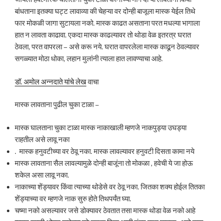
बांधताना इतक्या घट्ट लावाव्या की चेहऱ्या वर दोन्ही बाजूला मास्क येईल तिथे
फार मोकळी जागा सुटायला नको. मास्क काढत असताना परत मधल्या भागाला
हात न लावता काढावा. एकदा मास्क काढल्यावर तो थोडा वेळ इतरत्र घरात
ठेवला, परत वापरला – असे करू नये. घरात वापरलेला मास्क काढून ठेवल्यावर
सगळ्यात मोठा धोका, लहान मुलांनी त्याला हात लावण्याचा आहे.
डॉ. अमोल अन्नदाते यांचे लेख
वाचा
मास्क लावताना पुढील चुका टाळा –
मास्क घालताना चुका टाळा मास्क नाकाखाली म्हणजे नाकपुड्या उघड्या
राहतील असे लावू नका
. मास्क हनुवटीच्या वर ठेवू नका. मास्क लावल्यावर हनुवटी दिसता कामा नये
मास्क लावताना सैल लावल्यामुळे दोन्ही बाजूंना तो मोकळा , हवेची ये जा होऊ
शकेल असा लावू नका.
नाकाच्या शेंड्यावर किंवा त्याच्या थोडेसे वर ठेवू नका. जितका शक्य होईल तितका
शेंड्याच्या वर म्हणजे नाक सुरु होते तिथपर्यंत घ्या.
चष्मा नको असल्यावर जसे डोक्यावर ठेवतात तसा मास्क थोडा वेळ नको आहे