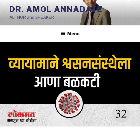
Skip
DR. AMOL ANNADATE
to
AUTHOR and SPEAKER
content
Menu