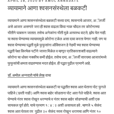
POSTED
APRIL 18, 2020
BY
AMOL ANNADATE
ON
व्यायामाने आणा श्वसनसंस्थेला बळकटी
व्यायामाने आणा श्वसनसंस्थेला बळकटी सध्या दमा, श्वसनाचे आजार, अॅलर्जी
असे आजार असणारे जरा ही श्वास वाढला किंवा नाक चोंदल तर कोरोनाच्या
भीतीने घाबरून जातात. तसेच अनेकांना भीती मुळे अस्वस्थ वाटते, झोप येत नाही.
या श्वास घेण्याच्या व्यायामामुळे कोरोना टळेल असा दावा करता येणार नाही. पण या
श्वास घेण्याच्या पद्धती मुळे फुफुसांना ऑक्सिजन हे नेहमी च्या श्वास घेण्याच्या
पद्धती पेक्षा कित्येक पटीने जास्त मिळेल व म्हणून प्रतिकारशक्ती वाढल्याने
कोरोना चा धोका नक्कीच कमी होईल. तसेच दमा, अॅलर्जी सारख्या आजारांमध्ये
फुफुसांची क्षमता वाढवण्यास मदत होईल. ही पद्धत पुढील प्रमाणे आहे.
डॉ. अमोल अन्नदाते यांचे लेख
वाचा
व्यायामाने आणा श्वसनसंस्थेला बळकटी या पद्धतीत श्वास आत घेताना पोट फुगले
पाहिजे ( छाती नाही ) आणि श्वास बाहेर सोडताना पोट आत गेले पाहिजे. श्वास आत
घेण्याचे नंतर श्वास रोखून धरण्याचे व नंतर श्वास बाहेर सोडण्याची अशी एक
सायकल पूर्ण होते. याचे प्रमाण १ : ४ : २ अशी असायला हवे . म्हणजे ५ सेकंद
श्वास आत घेतला तर पुढील २० सेकंद स्वस रोखून धरायचा आणि नंतर १०