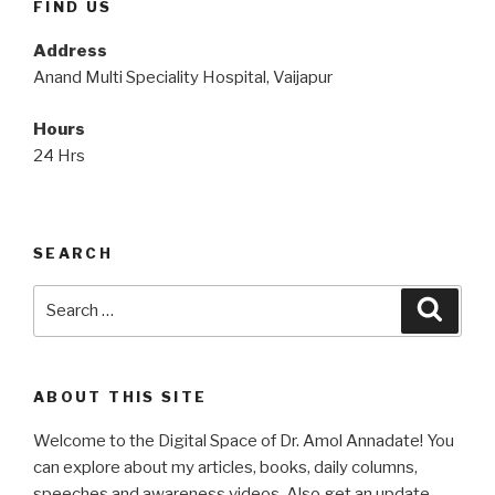
FIND US
Address
Anand Multi Speciality Hospital, Vaijapur
Hours
24 Hrs
SEARCH
Search
Searc
for:
ABOUT THIS SITE
Welcome to the Digital Space of Dr. Amol Annadate! You
can explore about my articles, books, daily columns,
speeches and awareness videos. Also get an update