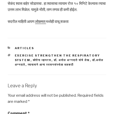
सेकंद श्वास बाहेर सोडायचा . हा श्वासाचा व्यायाम रोज १० मिनिटे केल्यास त्याचा
उत्तम लाभ मिळेल. यामुळे भीती, ताण तणाव ही कमी होईल.
सदरील माहिती आपण
लोकमत
मध्येही वाचू शकता
CATEGORIES
ARTICLES
TAGS
EXERCISE STRENGTHEN THE RESPIRATORY
SYSTEM
,
कोरोना व्हायरस
,
डॉ. अमोल अन्नदाते यांचे लेख
,
डॉ.अमोल
अन्नदाते
,
व्यायामाने आणा श्वसनसंस्थेला बळकटी
Leave a Reply
Your email address will not be published.
Required fields
are marked
*
Comment
*