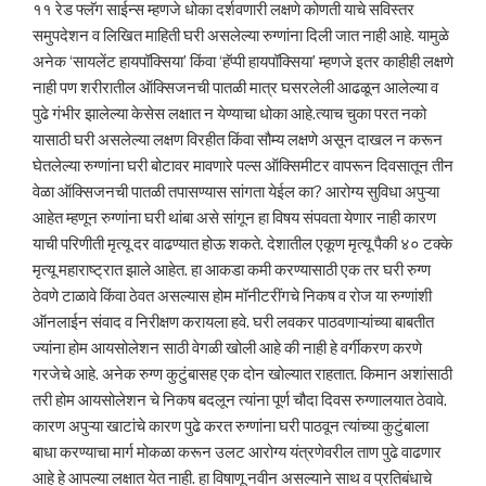
११ रेड फ्लॅग साईन्स म्हणजे धोका दर्शवणारी लक्षणे कोणती याचे सविस्तर
समुपदेशन व लिखित माहिती घरी असलेल्या रुग्णांना दिली जात नाही आहे. यामुळे
अनेक ‘सायलेंट हायपॉक्सिया’ किंवा ‘हॅप्पी हायपॉक्सिया’ म्हणजे इतर काहीही लक्षणे
नाही पण शरीरातील ऑक्सिजनची पातळी मात्र घसरलेली आढळून आलेल्या व
पुढे गंभीर झालेल्या केसेस लक्षात न येण्याचा धोका आहे.त्याच चुका परत नको
यासाठी घरी असलेल्या लक्षण विरहीत किंवा सौम्य लक्षणे असून दाखल न करून
घेतलेल्या रुग्णांना घरी बोटावर मावणारे पल्स ऑक्सिमीटर वापरून दिवसातून तीन
वेळा ऑक्सिजनची पातळी तपासण्यास सांगता येईल का? आरोग्य सुविधा अपुऱ्या
आहेत म्हणून रुग्णांना घरी थांबा असे सांगून हा विषय संपवता येणार नाही कारण
याची परिणीती मृत्यू दर वाढण्यात होऊ शकते. देशातील एकूण मृत्यू पैकी ४० टक्के
मृत्यू महाराष्ट्रात झाले आहेत. हा आकडा कमी करण्यासाठी एक तर घरी रुग्ण
ठेवणे टाळावे किंवा ठेवत असल्यास होम मॉनीटरींगचे निकष व रोज या रुग्णांशी
ऑनलाईन संवाद व निरीक्षण करायला हवे. घरी लवकर पाठवणाऱ्यांच्या बाबतीत
ज्यांना होम आयसोलेशन साठी वेगळी खोली आहे की नाही हे वर्गीकरण करणे
गरजेचे आहे. अनेक रुग्ण कुटुंबासह एक दोन खोल्यात राहतात. किमान अशांसाठी
तरी होम आयसोलेशन चे निकष बदलून त्यांना पूर्ण चौदा दिवस रुग्णालयात ठेवावे.
कारण अपुऱ्या खाटांचे कारण पुढे करत रुग्णांना घरी पाठवून त्यांच्या कुटुंबाला
बाधा करण्याचा मार्ग मोकळा करून उलट आरोग्य यंत्रणेवरील ताण पुढे वाढणार
आहे हे आपल्या लक्षात येत नाही. हा विषाणू नवीन असल्याने साथ व प्रतिबंधाचे