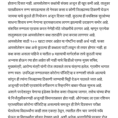
होताना दिसत नाही. आयसोलेशन कक्षांची संख्या अजून ही खूप कमी आहे. तालुका
पातळीवरून रुग्ण सापडल्यास तो नेमका कसा व कोणी जिल्ह्याच्या ठिकाणी घेऊन
जायचा याचे कुठले ही नियोजन अजून दिसत नाही. कुठल्या ही वयक्तिक सुरक्षेच्या
साधना शिवाय रुग्ण नेणाऱ्या ड्रायव्हरलाच लागण झाल्याची उदाहरण समोर आहे.
संशयित रुग्णाला प्रवास करत नेणेही मोठे जोखमीचे ठरणार आहे. म्हणून प्रत्येक
तालुक्याला एक आयसोलेशन कक्ष तातडीने उभा करावा लागणार आहे.
आयसोलेश साठी १०० खाटा तयार आहेत या गोष्टींना काही अर्थ नाही. फक्त
आयसोलेशन कक्ष असे कुठल्या ही कक्षाला पाटी लावून तो तयार होणार नाही. हा
कक्ष कसा असला पाहिजे व यातील ७ महत्वाची मार्गदर्शक तत्वे कुठली याचा
अभ्यास होऊन त्या होत आहेत की नाही याचे व्हिडीओ प्रुफ मुख्य सचिव,
मुख्यमंत्री, आरोग्य मंत्री यांनी रोज तपासले तरच यंत्रणा हलेल. ग्रामीण भागात
रुग्ण स्वतः उपजिल्हा रुग्णालयात कोरोना पॉजिटिव्ह व रुग्णाशी संपर्क आल्याचे
सांगून ही त्यांना जिल्ह्याच्या ठिकाणी जाण्याची चिठ्ठी देऊन पाठवले जात आहे.
अजूनही परदेशी प्रवाशांचे वर्गीकरण व स्क्रिनिंग बाबत गोंधळ सुरूच आहे.
अशाने परदेशातून येणाऱ्या इंडेक्स केसेस कशा रोखल्या जाणार. तसेच यांच्या बॅग्स
चे निर्जंतुकीकरणही अजूनही विमानतळावर होत नाही. औरंगाबाद ला एका रशियन
प्राध्यापिका कोरोना पॉजिटिव्ह असल्याचे समजून ही तिने दिवसभर परीक्षा
घेतलेल्या विद्यार्थ्यांना काही तास एकत्र ठेवून, त्यातील तीन चार जणांचे स्वॅब
घेऊन या विद्यार्थ्यांना सोडून देण्यात आले. अशी अनेक अनागोंदीचे प्रकार रोज