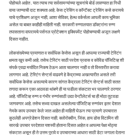
पोहोचले आहेत . यात त्याच त्या सर्वसामन्यांच्या सूचनांचे बोर्ड लावण्यात हा निधी
वाया जाण्याची दाट शक्यता आहे. केस ट्रेसिंग व कॉन्टॅक्ट ट्रेसिंग कसे करायचे
याचे प्रशिक्षण अजून नाही, आशा सेविका, हेल्थ वर्कर्सला आपली काय भूमिका
असेल या बाबत काहीही माहिती नाही. सरकारी रुग्णालयात डॉक्टरांना रुग्ण
तपासताना वापरायचे पर्सनल प्रोटेक्शन इक्विपमेंट पोहोचण्याची अजून लक्षणे
दिसत नाहीत.
लोकसंख्येच्या प्रमाणात व सर्वाधिक केसेस असून ही आपल्या राज्याची टेस्टिंग
क्षमता खूप कमी आहे. तसेच टेस्टिंग साठी परदेश प्रवास व कोविड पॉजिटिव्ह शी
संपर्क एवढा मर्यादित निकष ठेऊन आता चालणार नाही व तो विस्तारीत करावा
लागणार आहे. टेस्टिंग सेन्टर्स वाढवणे हे केंद्राच्या अखत्यारीत असले तरी
सर्वाधिक केसेस असल्याचे कारण सांगत केंद्राला टेस्टिंग सेन्टर्स साठी सतत
तगादा करून एका आठवडा थांबणे ही या घडीला संकटात भर घालणारे ठरणार
आहे. पॉजिटिव्ह रुग्ण व गंभीर रुग्णांसाठी उद्या वेन्टीलेटर्स चा ही मोठा तुटवडा
जाणवणार आहे. तसेच सध्या दाखल असलेल्या पॉजिटिव्ह रुग्णांवर इतर देशात
नेमके काय उपचार केले जात आहेत ही माहिती घेऊन त्या प्रमाणे उपचारात
कुठलेही अपग्रेडेशन दिसत नाही. क्लोरोक्वीन, जिंक, हाय डोस विटामिन सी
सारखे उपचार परदेशात यशस्वी होताना दिसत आहेत व आपल्या पेक्षा मोठ्या
संकटात असून ही ते उत्तम पुरावे व उपचाराच्या आधारा साठी डेटा जगाला देताना