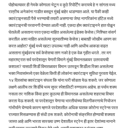
पोहोचल्यावर ही नेमके कोणाला भेटून व कुठे रिपोर्टिंग करायचे हे न सांगता मध्य
रात्रीच अनेकांना गाडीत बसवून मुंबई बाहेर धाडण्यात आले. या पैकी काही
क्वारंटाइनसाठी पैसे भरण्याची तयारी असणाऱ्या जेष्ठ नागरिकांना हॉटेल मध्ये
क्वारंटाइनची परवानगी देण्यात आली नाही. एकदा होम क्वारंटाइनने हात पोळून
घेतलेली असताना परत एकदा माहित असलेल्या इंडेक्स केसेस ( निश्चित संसर्ग
करतील अशा माहित असलेल्या सुरुवातीच्या केसेस ) बाबतही जोखीम आपण का
करत आहोत? मुंबई मध्ये खाटा उपलब्ध नाही आणि आधीच आकडा वाढत
असताना मुंबईवरच सर्व केसेसचा ताण नको हे एक वेळ गृहीत धरले . तर मग
महाराष्ट्रात सर्व परदेशातून येणारी विमाने मुंबई विमानतळावर उतरवायची
कशाला? यासाठी शिर्डी विमातळावर विमान उतरवून शिर्डीला रिक्त असलेल्या
भक्त निवासांमध्ये एका वेळेला किती ही लोकांना क्वारंटाइन सुविधा पुरवता येईल.
१४ दिवसांचा क्वारंटाइन संपला कि यांना घरी सोडता येऊ शकते. जर कोणाला
लक्षणे आलीच तर शिर्डीचे भव्य सुपर स्पेशालिटी रुग्णालय आहेच. हा पर्याय शक्य
नसला तर नाशिक किंवा इतर कुठल्या ही विमानतळ असलेल्या शहराचा विचार
करता येऊ शकतो. या परदेशातून येणाऱ्या भारतीयांच्या विलगीकरणाचे नियोजन
गांभीर्याने घेण्याचे कारण म्हणजे परदेशातील अधिक घातक कोरोना स्ट्रेन्स परत
राज्यात मिसळण्यास ही संधी ठरू शकते. कोरोनाची संक्रमित होण्याची शक्यता
जास्त आहे आणि भारता सारख्या उष्ण देशातील स्ट्रेन ही इतर देशांच्या मानाने