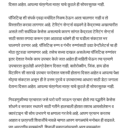
दिसत आहेत. आपल्या यंत्रणेला मात्र याचे कुठले ही सोयरसुतक नाही.
पॉजिटिव्ह शी संपर्क एवढा मर्यादित निकष ठेऊन आता चालणार नाही व तो
विस्तारीत करावा लागणार आहे. टेस्टिंग सेन्टर्स वाढवणे हे केंद्राच्या अखत्यारीत
असले तरी सर्वाधिक केसेस असल्याचे कारण सांगत केंद्राला टेस्टिंग सेन्टर्स
साठी सतत तगादा करून एका आठवडा थांबणे ही या घडीला संकटात भर
घालणारे ठरणार आहे. पॉजिटिव्ह रुग्ण व गंभीर रुग्णांसाठी उद्या वेन्टीलेटर्स चा ही
मोठा तुटवडा जाणवणार आहे. तसेच सध्या दाखल असलेल्या पॉजिटिव्ह रुग्णांवर
इतर देशात नेमके काय उपचार केले जात आहेत ही माहिती घेऊन त्या प्रमाणे
उपचारात कुठलेही अपग्रेडेशन दिसत नाही. क्लोरोक्वीन, जिंक, हाय डोस
विटामिन सी सारखे उपचार परदेशात यशस्वी होताना दिसत आहेत व आपल्या पेक्षा
मोठ्या संकटात असून ही ते उत्तम पुरावे व उपचाराच्या आधारा साठी डेटा जगाला
देताना दिसत आहेत. आपल्या यंत्रणेला मात्र याचे कुठले ही सोयरसुतक नाही.
निवडणुकीच्या प्रचारात जसे घरो घरी जाऊन प्रचार होतो त्या पद्धतीने केसेस
शोधणे व सरकार स्थापने साठी गतीने हालचाली होतात तशाच आयसोलेशन व
क्वारंटाइन ची सोय उभारणे या क्षणाला गरजेचे आहे. आपण प्रयत्न करतच
आहात व छत्रपती शिवाजींचे मावळे म्हणत आपण सगळ्यांचे मनोबल ही वाढवले.
पण आदरणीय मुख्यमंत्री, शिवाजी महाराजांप्रमाणे आता मावळ्यांना