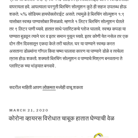
वापरायला हवे. आपल्याला घरगुती ब्लिचिंग सोल्युशन कुठे ही सहज उपलब्ध होऊ
शकते. ५% सोडियम हायपोक्लोराईट असते. त्यामुळे हे ब्लिचिंग सोल्युशन १:९
यासोबत स्वच्छ पाण्यासोबत मिसळावे. म्हणजे १ लिटर ब्लिचिंग सोल्युशन घेतले
तर ९ लिटर पाणी घ्यावे. हातात साधे प्लास्टिकचे ग्लोज घालावे. स्वच्छ कपडा या
पाण्यात बुडवून त्याने घर व इतर समान पुसून घ्यावे. इतर कोणी येत नसेल तर एक
दोन तीन दिवसातून एकदा केले तरी चालेल. घर या पाण्याने स्वच्छ करत
असताना डोळ्यांना गॉगल किवा चष्मा घालावा कारण या पाण्याने डोळे व त्वचेला
त्रास होऊ शकतो. शक्यतो ब्लिचिंग सोल्युशन व पाण्याचे मिश्रण बनवताना ते
प्लास्टिक च्या भांड्यात बनवावे .
सदरील माहिती आपण
लोकमत
मध्येही वाचू शकता
POSTED
MARCH 21, 2020
ON
कोरोना व्हायरस विरोधात चाबूक हातात घेण्याची वेळ