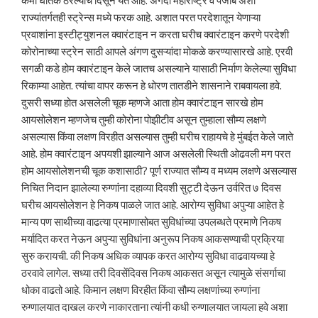
कमी घातक ठरल्याचे दिसून येते आहे. अगदी महाराष्ट्र व पंजाब अशा
राज्यांतर्गतही स्ट्रेन्स मध्ये फरक आहे. अशात परत परदेशातून येणाऱ्या
प्रवाशांना इस्टीट्युशनल क्वारंटाइन न करता घरीच क्वारंटाइन करणे परदेशी
कोरोनाच्या स्ट्रेन साठी आपले अंगण दुसऱ्यांदा मोकळे करण्यासारखे आहे. एरवी
सगळी कडे होम क्वारंटाइन केले जातच असल्याने यासाठी निर्माण केलेल्या सुविधा
रिकाम्या आहेत. त्यांचा वापर करून हे धोरण तातडीने शासनाने राबवायला हवे.
दुसरी सध्या होत असलेली चूक म्हणजे आता होम क्वारंटाइन सारखे होम
आयसोलेशन म्हणजेच तुम्ही कोरोना पोझीटीव असून तुम्हाला सौम्य लक्षणे
असल्यास किंवा लक्षण विरहीत असल्यास तुम्ही घरीच राहायचे हे मुंबईत केले जाते
आहे. होम क्वारंटाइन अपयशी झाल्याने आज असलेली स्थिती ओढवली मग परत
होम आयसोलेशनची चूक कशासाठी? पूर्ण राज्यात सौम्य व मध्यम लक्षणे असल्यास
निचित निदान झालेल्या रुग्णांना दहाव्या दिवशी सुट्टी देऊन उर्वरित ७ दिवस
घरीच आयसोलेशन हे निकष पाळले जात आहे. आरोग्य सुविधा अपुऱ्या आहेत हे
मान्य पण साथीच्या वाढत्या प्रमाणासोबत सुविधांच्या उपलब्धते प्रमाणे निकष
मर्यादित करत नेऊन अपुऱ्या सुविधांना अनुरूप निकष आकसण्याची प्रक्रिया
सुरु करायची. की निकष अधिक व्यापक करत आरोग्य सुविधा वाढवायच्या हे
ठरवावे लागेल. सध्या तरी दिवसेंदिवस निकष आकसत असून त्यामुळे संसर्गाचा
धोका वाढतो आहे. किमान लक्षण विरहीत किंवा सौम्य लक्षणांच्या रुग्णांना
रुग्णालयात दाखल करणे नाकारताना त्यांनी कधी रुग्णालयात जायला हवे अशा