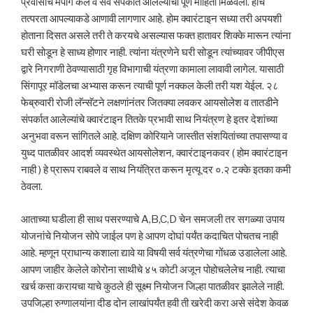
प्रवासाचे मॅपींग केले व सर्व संपर्कात आलेल्यांची पूर्ण माहिती मिळवली. हीच
तत्परता आपल्याकडे आणावी लागणार आहे. होम क्वारंटाइन सध्या तरी अपयशी
होताना दिसत असले तरी ते करयचे असल्यास फक्त हातावर शिक्के मारून त्यांना
घरी सोडून हे साध्य होणार नाही. त्यांना यंत्रणेने घरी सोडून त्यांच्यावर जीपीएस
द्वारे निगराणी ठेवण्यासाठी गृह विभागाची यंत्रणा कामाला लावावी लागेल. यासाठी
सिंगापूर मॉडेलचा अभ्यास करून त्याची पूर्ण नक्कल केली तरी यश येईल. २८
फेब्रुवारी रोजी लॅन्सॅटने लक्षणांनंतर जितक्या लवकर आयसोलेश व तातडीने
संपर्कात आलेल्यांचे क्वारंटाइन तितके प्रभावी साथ नियंत्रण हे इतर देशांच्या
अनुभवा वरून सांगितले आहे. दक्षिण कोरियाने जास्तीत संशयितांच्या तपासण्या व
युध्द पातळीवर आदर्श व्यवस्थेत आयसोलेशन, क्वारंटाइनकवर ( होम क्वारंटाइन
नाही ) हे प्रारूप राबवले व साथ नियंत्रित करून मृत्यू दर ०.२ टक्के इतका कमी
ठेवला.
आताच्या घडीला ही साथ पसरण्याचे A,B,C,D चेन समजली तर सगळ्या उपाय
योजनांचे नियोजन सोपे जाईल पण हे आपण दोघां पर्यंत कदाचित पोचतच नाही
आहे. म्हणून प्राधान्य कशाला द्यावे या विषयी सर्व यंत्रणेचा गोंधळ उडालेला आहे.
आपण जाहीर केलेले कोरोना साथीचे ४५ कोटी अजून पोहोचलेलेच नाही. त्याचा
खर्च कसा करायचा याचे कुठले ही सूक्ष्म नियोजन जिल्हा पातळीवर झालेले नाही.
उपजिल्हा रुग्णालयांना दीड दोन लाखांपर्यंत हवी ती खरेदी करा असे संदेश केवळ