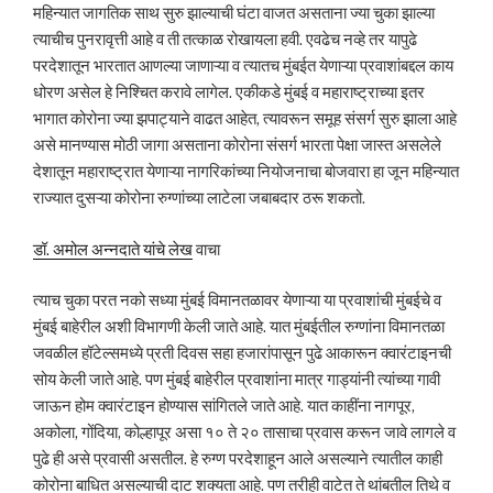
महिन्यात जागतिक साथ सुरु झाल्याची घंटा वाजत असताना ज्या चुका झाल्या
त्याचीच पुनरावृत्ती आहे व ती तत्काळ रोखायला हवी. एवढेच नव्हे तर यापुढे
परदेशातून भारतात आणल्या जाणाऱ्या व त्यातच मुंबईत येणाऱ्या प्रवाशांबद्दल काय
धोरण असेल हे निश्चित करावे लागेल. एकीकडे मुंबई व महाराष्ट्राच्या इतर
भागात कोरोना ज्या झपाट्याने वाढत आहेत, त्यावरून समूह संसर्ग सुरु झाला आहे
असे मानण्यास मोठी जागा असताना कोरोना संसर्ग भारता पेक्षा जास्त असलेले
देशातून महाराष्ट्रात येणाऱ्या नागरिकांच्या नियोजनाचा बोजवारा हा जून महिन्यात
राज्यात दुसऱ्या कोरोना रुग्णांच्या लाटेला जबाबदार ठरू शकतो.
डॉ. अमोल अन्नदाते यांचे लेख
वाचा
त्याच चुका परत नको सध्या मुंबई विमानतळावर येणाऱ्या या प्रवाशांची मुंबईचे व
मुंबई बाहेरील अशी विभागणी केली जाते आहे. यात मुंबईतील रुग्णांना विमानतळा
जवळील हॉटेल्समध्ये प्रती दिवस सहा हजारांपासून पुढे आकारून क्वारंटाइनची
सोय केली जाते आहे. पण मुंबई बाहेरील प्रवाशांना मात्र गाड्यांनी त्यांच्या गावी
जाऊन होम क्वारंटाइन होण्यास सांगितले जाते आहे. यात काहींना नागपूर,
अकोला, गोंदिया, कोल्हापूर असा १० ते २० तासाचा प्रवास करून जावे लागले व
पुढे ही असे प्रवासी असतील. हे रुग्ण परदेशाहून आले असल्याने त्यातील काही
कोरोना बाधित असल्याची दाट शक्यता आहे. पण तरीही वाटेत ते थांबतील तिथे व