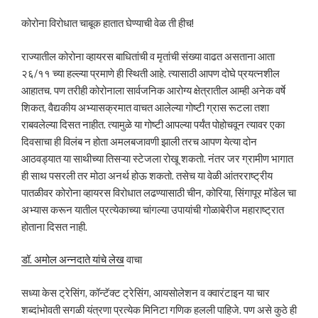
कोरोना विरोधात चाबूक हातात घेण्याची वेळ ती हीच!
राज्यातील कोरोना व्हायरस बाधितांची व मृतांची संख्या वाढत असताना आता
२६/११ च्या हल्ल्या प्रमाणे ही स्थिती आहे. त्यासाठी आपण दोघे प्रयत्नशील
आहातच. पण तरीही कोरोनाला सार्वजनिक आरोग्य क्षेत्रातील आम्ही अनेक वर्षे
शिकत, वैद्यकीय अभ्यासक्रमात वाचत आलेल्या गोष्टी ग्रास रूटला तशा
राबवलेल्या दिसत नाहीत. त्यामुळे या गोष्टी आपल्या पर्यंत पोहोचवून त्यावर एका
दिवसाचा ही विलंब न होता अमलबजावणी झाली तरच आपण येत्या दोन
आठवड्यात या साथीच्या तिसऱ्या स्टेजला रोखू शकतो. नंतर जर ग्रामीण भागात
ही साथ पसरली तर मोठा अनर्थ होऊ शकतो. तसेच या वेळी आंतरराष्ट्रीय
पातळीवर कोरोना व्हायरस विरोधात लढण्यासाठी चीन, कोरिया, सिंगापूर मॉडेल चा
अभ्यास करून यातील प्रत्येकाच्या चांगल्या उपायांची गोळाबेरीज महाराष्ट्रात
होताना दिसत नाही.
डॉ. अमोल अन्नदाते यांचे लेख
वाचा
सध्या केस ट्रेसिंग, कॉन्टॅक्ट ट्रेसिंग, आयसोलेशन व क्वारंटाइन या चार
शब्दांभोवती सगळी यंत्रणा प्रत्येक मिनिटा गणिक हलली पाहिजे. पण असे कुठे ही