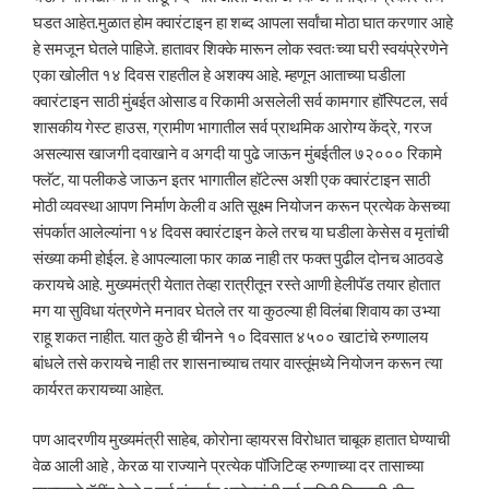
घडत आहेत.मुळात होम क्वारंटाइन हा शब्द आपला सर्वांचा मोठा घात करणार आहे
हे समजून घेतले पाहिजे. हातावर शिक्के मारून लोक स्वतःच्या घरी स्वयंप्रेरणेने
एका खोलीत १४ दिवस राहतील हे अशक्य आहे. म्हणून आताच्या घडीला
क्वारंटाइन साठी मुंबईत ओसाड व रिकामी असलेली सर्व कामगार हॉस्पिटल, सर्व
शासकीय गेस्ट हाउस, ग्रामीण भागातील सर्व प्राथमिक आरोग्य केंद्रे, गरज
असल्यास खाजगी दवाखाने व अगदी या पुढे जाऊन मुंबईतील ७२००० रिकामे
फ्लॅट, या पलीकडे जाऊन इतर भागातील हॉटेल्स अशी एक क्वारंटाइन साठी
मोठी व्यवस्था आपण निर्माण केली व अति सूक्ष्म नियोजन करून प्रत्येक केसच्या
संपर्कात आलेल्यांना १४ दिवस क्वारंटाइन केले तरच या घडीला केसेस व मृतांची
संख्या कमी होईल. हे आपल्याला फार काळ नाही तर फक्त पुढील दोनच आठवडे
करायचे आहे. मुख्यमंत्री येतात तेव्हा रात्रीतून रस्ते आणी हेलीपॅड तयार होतात
मग या सुविधा यंत्रणेने मनावर घेतले तर या कुठल्या ही विलंबा शिवाय का उभ्या
राहू शकत नाहीत. यात कुठे ही चीनने १० दिवसात ४५०० खाटांचे रुग्णालय
बांधले तसे करायचे नाही तर शासनाच्याच तयार वास्तूंमध्ये नियोजन करून त्या
कार्यरत करायच्या आहेत.
पण आदरणीय मुख्यमंत्री साहेब, कोरोना व्हायरस विरोधात चाबूक हातात घेण्याची
वेळ आली आहे , केरळ या राज्याने प्रत्येक पॉजिटिव्ह रुग्णाच्या दर तासाच्या