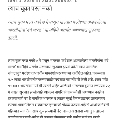
POSTED
JUNE 1, 2020
BY
AMOL ANNADATE
ON
त्याच चुका परत नको
त्याच चुका परत नको ७ मे पासून भारतात परदेशात अडकलेल्या
भारतीयांना ‘वंदे भारत ‘ या मोहिमे अंतर्गत आणण्यास सुरुवात
झाली…
त्याच चुका परत नको ७ मे पासून भारतात परदेशात अडकलेल्या भारतीयांना ‘वंदे
भारत’ या मोहिमे अंतर्गत आणण्यास सुरुवात झाली. कोरोनाच्या जागतिक
संकटामुळे परदेशात भारतीय मायदेशी परतण्याच्या प्रतीक्षेत आहेत. जवळपास
१.५ लाख भारतीयांनी परतण्यासाठी परदेशात नाव नोंदणी केली आहे. आता पर्यंत
१५००० भारतीय मायदेशी परतले आहेत आणि वंदे भारतच्या दुसऱ्या टप्प्याला २२
मे पासून सुरुवात झाली आहे. आपल्या नागरिकांना मायदेशी आणण्यास काहीच
हरकत नाही पण हे नागरिक भारतात व त्यातच मुंबई विमानतळावर उतरल्यावर
त्यांच्या आयसोलेशन व क्वारंनटाइनचा जो गोंधळ उडाला आहे तो आधी जानेवारी
महिन्यात जागतिक साथ सुरु झाल्याची घंटा वाजत असताना ज्या चुका झाल्या
त्याचीच पुनरावृत्ती आहे व ती तत्काळ रोखायला हवी. एवढेच नव्हे तर यापुढे