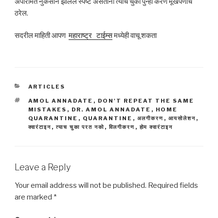
अपरिमित नुकसान झालेले स्पष्ट असताना त्याच चुका पुन्हा करणे मूर्खपणाचे
ठरेल.
सदरील माहिती आपण
महाराष्ट्र
टाईम्स
मध्येही वाचू शकता
CATEGORIES
ARTICLES
TAGS
AMOL ANNADATE
,
DON'T REPEAT THE SAME
MISTAKES
,
DR. AMOL ANNADATE
,
HOME
QUARANTINE
,
QUARANTINE
,
अलगीकरण
,
आयसोलेशन
,
क्वारंटाइन
,
त्याच चुका परत नको
,
विलगीकरण
,
होम क्वारंटाइन
Leave a Reply
Your email address will not be published.
Required fields
are marked
*