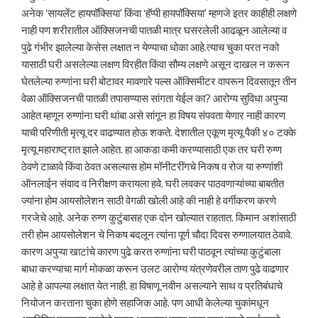
अनेक ‘सायलेंट हायपॉक्सिया’ किंवा ‘हॅप्पी हायपॉक्सिया’ म्हणजे इतर काहीही लक्षणे
नाही पण शरीरातील ऑक्सिजनची पातळी मात्र घसरलेली आढळून आलेल्या व
पुढे गंभीर झालेल्या केसेस लक्षात न येण्याचा धोका आहे.त्याच चुका परत नको
यासाठी घरी असलेल्या लक्षण विरहीत किंवा सौम्य लक्षणे असून दाखल न करून
घेतलेल्या रुग्णांना घरी बोटावर मावणारे पल्स ऑक्सिमीटर वापरून दिवसातून तीन
वेळा ऑक्सिजनची पातळी तपासण्यास सांगता येईल का? आरोग्य सुविधा अपुऱ्या
आहेत म्हणून रुग्णांना घरी थांबा असे सांगून हा विषय संपवता येणार नाही कारण
याची परिणीती मृत्यू दर वाढण्यात होऊ शकते. देशातील एकूण मृत्यू पैकी ४० टक्के
मृत्यू महाराष्ट्रात झाले आहेत. हा आकडा कमी करण्यासाठी एक तर घरी रुग्ण
ठेवणे टाळावे किंवा ठेवत असल्यास होम मॉनीटरींगचे निकष व रोज या रुग्णांशी
ऑनलाईन संवाद व निरीक्षण करायला हवे. घरी लवकर पाठवणाऱ्यांच्या बाबतीत
ज्यांना होम आयसोलेशन साठी वेगळी खोली आहे की नाही हे वर्गीकरण करणे
गरजेचे आहे. अनेक रुग्ण कुटुंबासह एक दोन खोल्यात राहतात. किमान अशांसाठी
तरी होम आयसोलेशन चे निकष बदलून त्यांना पूर्ण चौदा दिवस रुग्णालयात ठेवावे.
कारण अपुऱ्या खाटांचे कारण पुढे करत रुग्णांना घरी पाठवून त्यांच्या कुटुंबाला
बाधा करण्याचा मार्ग मोकळा करून उलट आरोग्य यंत्रणेवरील ताण पुढे वाढणार
आहे हे आपल्या लक्षात येत नाही. हा विषाणू नवीन असल्याने साथ व प्रतिबंधाचे
नियोजन करताना चुका होणे सहाजिक आहे. पण आधी केलेल्या चुकांमधून