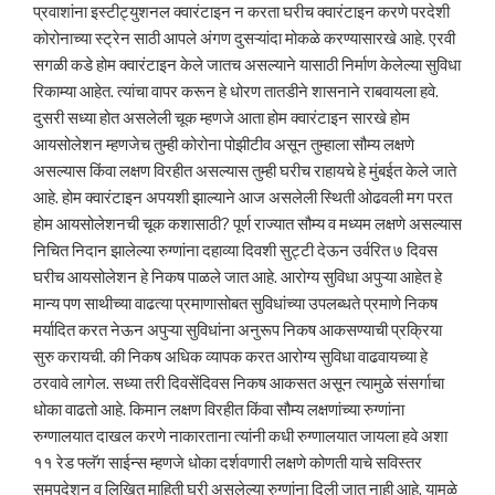
प्रवाशांना इस्टीट्युशनल क्वारंटाइन न करता घरीच क्वारंटाइन करणे परदेशी
कोरोनाच्या स्ट्रेन साठी आपले अंगण दुसऱ्यांदा मोकळे करण्यासारखे आहे. एरवी
सगळी कडे होम क्वारंटाइन केले जातच असल्याने यासाठी निर्माण केलेल्या सुविधा
रिकाम्या आहेत. त्यांचा वापर करून हे धोरण तातडीने शासनाने राबवायला हवे.
दुसरी सध्या होत असलेली चूक म्हणजे आता होम क्वारंटाइन सारखे होम
आयसोलेशन म्हणजेच तुम्ही कोरोना पोझीटीव असून तुम्हाला सौम्य लक्षणे
असल्यास किंवा लक्षण विरहीत असल्यास तुम्ही घरीच राहायचे हे मुंबईत केले जाते
आहे. होम क्वारंटाइन अपयशी झाल्याने आज असलेली स्थिती ओढवली मग परत
होम आयसोलेशनची चूक कशासाठी? पूर्ण राज्यात सौम्य व मध्यम लक्षणे असल्यास
निचित निदान झालेल्या रुग्णांना दहाव्या दिवशी सुट्टी देऊन उर्वरित ७ दिवस
घरीच आयसोलेशन हे निकष पाळले जात आहे. आरोग्य सुविधा अपुऱ्या आहेत हे
मान्य पण साथीच्या वाढत्या प्रमाणासोबत सुविधांच्या उपलब्धते प्रमाणे निकष
मर्यादित करत नेऊन अपुऱ्या सुविधांना अनुरूप निकष आकसण्याची प्रक्रिया
सुरु करायची. की निकष अधिक व्यापक करत आरोग्य सुविधा वाढवायच्या हे
ठरवावे लागेल. सध्या तरी दिवसेंदिवस निकष आकसत असून त्यामुळे संसर्गाचा
धोका वाढतो आहे. किमान लक्षण विरहीत किंवा सौम्य लक्षणांच्या रुग्णांना
रुग्णालयात दाखल करणे नाकारताना त्यांनी कधी रुग्णालयात जायला हवे अशा
११ रेड फ्लॅग साईन्स म्हणजे धोका दर्शवणारी लक्षणे कोणती याचे सविस्तर
समुपदेशन व लिखित माहिती घरी असलेल्या रुग्णांना दिली जात नाही आहे. यामुळे