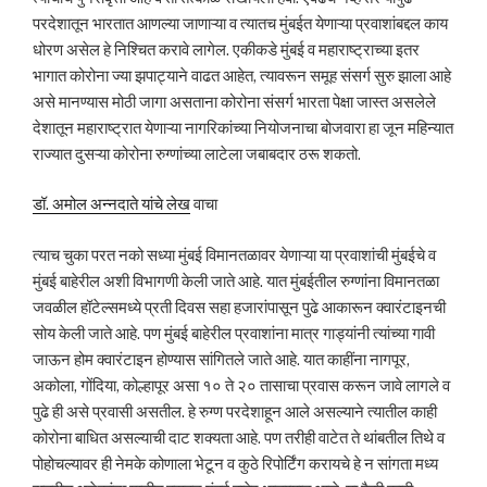
परदेशातून भारतात आणल्या जाणाऱ्या व त्यातच मुंबईत येणाऱ्या प्रवाशांबद्दल काय
धोरण असेल हे निश्चित करावे लागेल. एकीकडे मुंबई व महाराष्ट्राच्या इतर
भागात कोरोना ज्या झपाट्याने वाढत आहेत, त्यावरून समूह संसर्ग सुरु झाला आहे
असे मानण्यास मोठी जागा असताना कोरोना संसर्ग भारता पेक्षा जास्त असलेले
देशातून महाराष्ट्रात येणाऱ्या नागरिकांच्या नियोजनाचा बोजवारा हा जून महिन्यात
राज्यात दुसऱ्या कोरोना रुग्णांच्या लाटेला जबाबदार ठरू शकतो.
डॉ. अमोल अन्नदाते यांचे लेख
वाचा
त्याच चुका परत नको सध्या मुंबई विमानतळावर येणाऱ्या या प्रवाशांची मुंबईचे व
मुंबई बाहेरील अशी विभागणी केली जाते आहे. यात मुंबईतील रुग्णांना विमानतळा
जवळील हॉटेल्समध्ये प्रती दिवस सहा हजारांपासून पुढे आकारून क्वारंटाइनची
सोय केली जाते आहे. पण मुंबई बाहेरील प्रवाशांना मात्र गाड्यांनी त्यांच्या गावी
जाऊन होम क्वारंटाइन होण्यास सांगितले जाते आहे. यात काहींना नागपूर,
अकोला, गोंदिया, कोल्हापूर असा १० ते २० तासाचा प्रवास करून जावे लागले व
पुढे ही असे प्रवासी असतील. हे रुग्ण परदेशाहून आले असल्याने त्यातील काही
कोरोना बाधित असल्याची दाट शक्यता आहे. पण तरीही वाटेत ते थांबतील तिथे व
पोहोचल्यावर ही नेमके कोणाला भेटून व कुठे रिपोर्टिंग करायचे हे न सांगता मध्य