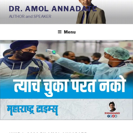
Skip
DR. AMOL ANNADATE
to
AUTHOR and SPEAKER
content
Menu