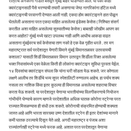
रात्रीच अनेकांना गाडीत बसवून मुंबई बाहेर धाडण्यात आले. या पैकी काही
क्वारंटाइनसाठी पैसे भरण्याची तयारी असणाऱ्या जेष्ठ नागरिकांना हॉटेल मध्ये
क्वारंटाइनची परवानगी देण्यात आली नाही. एकदा होम क्वारंटाइनने हात पोळून
घेतलेली असताना परत एकदा माहित असलेल्या इंडेक्स केसेस ( निश्चित संसर्ग
करतील अशा माहित असलेल्या सुरुवातीच्या केसेस ) बाबतही जोखीम आपण का
करत आहोत? मुंबई मध्ये खाटा उपलब्ध नाही आणि आधीच आकडा वाढत
असताना मुंबईवरच सर्व केसेसचा ताण नको हे एक वेळ गृहीत धरले . तर मग
महाराष्ट्रात सर्व परदेशातून येणारी विमाने मुंबई विमानतळावर उतरवायची
कशाला? यासाठी शिर्डी विमातळावर विमान उतरवून शिर्डीला रिक्त असलेल्या
भक्त निवासांमध्ये एका वेळेला किती ही लोकांना क्वारंटाइन सुविधा पुरवता येईल.
१४ दिवसांचा क्वारंटाइन संपला कि यांना घरी सोडता येऊ शकते. जर कोणाला
लक्षणे आलीच तर शिर्डीचे भव्य सुपर स्पेशालिटी रुग्णालय आहेच. हा पर्याय शक्य
नसला तर नाशिक किंवा इतर कुठल्या ही विमानतळ असलेल्या शहराचा विचार
करता येऊ शकतो. या परदेशातून येणाऱ्या भारतीयांच्या विलगीकरणाचे नियोजन
गांभीर्याने घेण्याचे कारण म्हणजे परदेशातील अधिक घातक कोरोना स्ट्रेन्स परत
राज्यात मिसळण्यास ही संधी ठरू शकते. कोरोनाची संक्रमित होण्याची शक्यता
जास्त आहे आणि भारता सारख्या उष्ण देशातील स्ट्रेन ही इतर देशांच्या मानाने
कमी घातक ठरल्याचे दिसून येते आहे. अगदी महाराष्ट्र व पंजाब अशा
राज्यांतर्गतही स्ट्रेन्स मध्ये फरक आहे. अशात परत परदेशातून येणाऱ्या