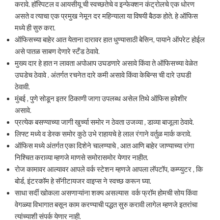
करावे. हॉस्पिटल व आयसीयू ची स्वच्छतेचे व इन्फेक्शन कंट्रोलचे एक धोरण
असते व त्याचा एक प्रमुख नेमून दर महिन्याला या विषयी बैठक होते. हे ऑफिस
मध्ये ही सुरु करा.
ऑफिसच्या बाहेर आत येताना दारावर हात धुण्यासाठी बेसिन, पायाने ऑपरेट होईल
असे पातळ साबण देणारे स्टँड ठेवावे.
मुख्य दार हे हात न लावता अपोआप उघडणारे असावे किंवा ते ऑफिसच्या वेळेत
उघडेच ठेवावे . अंतर्गत रचनेत दारे कमी असावे किंवा केबिन्स ची दारे उघडी
ठेवावी.
मुंबई , पुणे सोडून इतर ठिकाणी जागा उपलब्ध असेल तिथे ऑफिस हवेशीर
असावे.
प्रत्येक बसण्याच्या जागी खुर्च्या समोर न ठेवता उजव्या , डाव्या बाजूला ठेवावे.
लिफ्ट मध्ये व डेस्क समोर कुठे उभे राहायचे हे लाल रंगाने वर्तुळ मार्क करावे.
ऑफिस मध्ये अंतर्गत एका दिशेने चालण्याचे , आत आणि बाहेर जाण्याच्या रांगा
निश्चित कराव्या म्हणजे माणसे समोरासमोर येणार नाहीत.
रोज कामावर आल्यावर आपले वर्क स्टेशन म्हणजे आपला लॅपटॉप, कम्प्युटर , कि
बोर्ड, इंटरकॉम हे सॅनीटायजर वाइप्स ने स्वच्छ करून घ्या.
साधा सर्दी खोकला असणाऱ्यांना शक्य असल्यास वर्क फ्रॉम होमची सोय किंवा
वेगळ्या विभागात बसून काम करण्याची पद्धत सुरु करावी लागेल म्हणजे इतरांचा
त्यांच्याशी संपर्क येणार नाही.