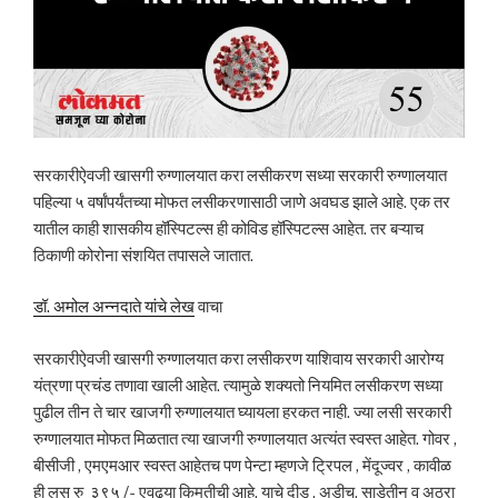
सरकारीऐवजी खासगी रुग्णालयात करा लसीकरण सध्या सरकारी रुग्णालयात
पहिल्या ५ वर्षांपर्यंतच्या मोफत लसीकरणासाठी जाणे अवघड झाले आहे. एक तर
यातील काही शासकीय हॉस्पिटल्स ही कोविड हॉस्पिटल्स आहेत. तर बऱ्याच
ठिकाणी कोरोना संशयित तपासले जातात.
डॉ. अमोल अन्नदाते यांचे लेख
वाचा
सरकारीऐवजी खासगी रुग्णालयात करा लसीकरण याशिवाय सरकारी आरोग्य
यंत्रणा प्रचंड तणावा खाली आहेत. त्यामुळे शक्यतो नियमित लसीकरण सध्या
पुढील तीन ते चार खाजगी रुग्णालयात घ्यायला हरकत नाही. ज्या लसी सरकारी
रुग्णालयात मोफत मिळतात त्या खाजगी रुग्णालयात अत्यंत स्वस्त आहेत. गोवर ,
बीसीजी , एमएमआर स्वस्त आहेतच पण पेन्टा म्हणजे ट्रिपल , मेंदूज्वर , कावीळ
ही लस रु ३९५ /- एवढ्या किमतीची आहे. याचे दीड , अडीच, साडेतीन व अठरा