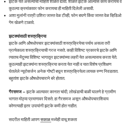
झटके येत असल्याची माहिती शाळेत द्यावी. शाळेत झटके आल्यास काय करायचे व
कुठल्या क्रमांकावर फोन करायचा ही माहिती दिलेली असावी.
अशा मुलांनी रात्री उशिरा जास्त वेळ टीव्ही, फोन बघणे किंवा जास्त वेळ व्हिडिओ
गेम खेळणे टाळावे.
झटक्यांसाठी शस्त्रक्रिया
झटके आणि औषधोपचार झटक्यांसाठी शस्त्रक्रियेचा पर्याय असला तरी
प्रत्येकाला शस्त्रक्रियाची गरज नसते. काही विशिष्ट प्रकारचे झटके आणि
त्यातच मेंदूच्या विशिष्ट भागातून झटक्यांच्या लहरी येत असल्यासच करता येते.
कुठल्याही झटक्यांना शस्त्रक्रिया करता येत नाही व यात विशेष प्रशिक्षण
घेतलेले न्यूरोसर्जन अनेक गोष्टी बघून शस्त्रक्रियेला लायक रुग्ण निवडतात.
बहुतांश झटके औषधोपचाराने बरे होतात.
गैरसमज –
झटके आल्यावर कानात चांदी, लोखंडाची बाळी घालणे हे ग्रामीण
भागात मोठ्या प्रमाणावर दिसते. हा गैरसमज असून औषधोपचाराशिवाय
कोणत्याही इतर उपायांनी झटके कमी होत नाहीत.
सदरील माहिती आपण
सकाळ
मध्येही वाचू शकता