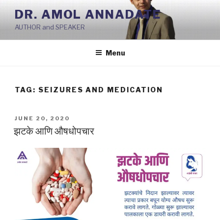
Skip
DR. AMOL ANNADATE
to
AUTHOR and SPEAKER
content
Menu
TAG:
SEIZURES AND MEDICATION
POSTED
JUNE 20, 2020
ON
झटके आणि औषधोपचार