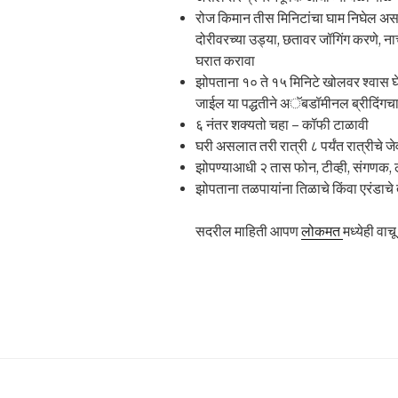
रोज किमान तीस मिनिटांचा घाम निघेल असा
दोरीवरच्या उड्या, छतावर जॉगिंग करणे, नाच
घरात करावा
झोपताना १० ते १५ मिनिटे खोलवर श्वास घे
जाईल या पद्धतीने अॅबडॉमीनल ब्रीदिंगचा
६ नंतर शक्यतो चहा – कॉफी टाळावी
घरी असलात तरी रात्री ८ पर्यंत रात्रीचे ज
झोपण्याआधी २ तास फोन, टीव्ही, संगणक, लॅ
झोपताना तळपायांना तिळाचे किंवा एरंडाचे 
सदरील माहिती आपण
लोकमत
मध्येही वा