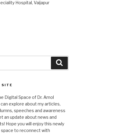
ciality Hospital, Vaijapur
Search
 SITE
 Digital Space of Dr. Amol
can explore about my articles,
columns, speeches and awareness
et an update about news and
 Hope you will enjoy this newly
l space to reconnect with