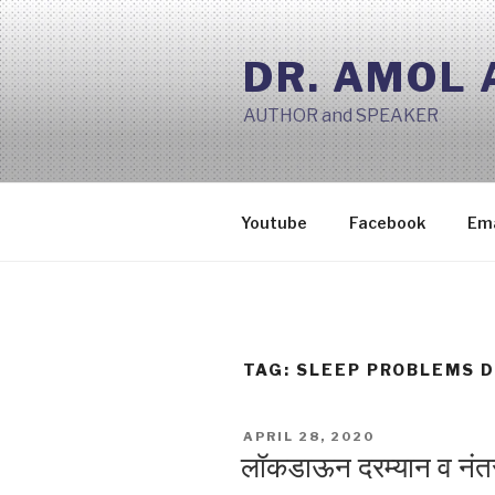
Skip
to
DR. AMOL
content
AUTHOR and SPEAKER
Youtube
Facebook
Ema
TAG:
SLEEP PROBLEMS 
POSTED
APRIL 28, 2020
ON
लॉकडाऊन दरम्यान व नंतर 