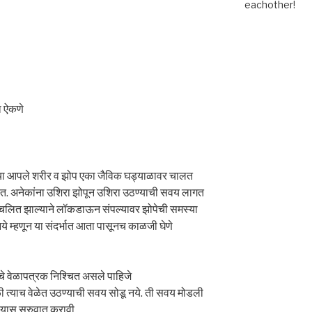
eachother!
ा ऐकणे
्या आपले शरीर व झोप एका जैविक घड्याळावर चालत
त. अनेकांना उशिरा झोपून उशिरा उठण्याची सवय लागत
चलित झाल्याने लॉकडाऊन संपल्यावर झोपेची समस्या
ये म्हणून या संदर्भात आता पासूनच काळजी घेणे
े वेळापत्रक निश्चित असले पाहिजे
 त्याच वेळेत उठण्याची सवय सोडू नये. ती सवय मोडली
ण्यास सुरुवात करावी