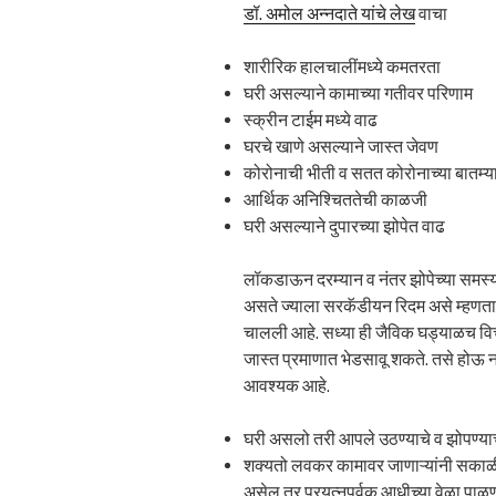
डॉ. अमोल अन्नदाते यांचे लेख
वाचा
शारीरिक हालचालींमध्ये कमतरता
घरी असल्याने कामाच्या गतीवर परिणाम
स्क्रीन टाईम मध्ये वाढ
घरचे खाणे असल्याने जास्त जेवण
कोरोनाची भीती व सतत कोरोनाच्या बातम्य
आर्थिक अनिश्चिततेची काळजी
घरी असल्याने दुपारच्या झोपेत वाढ
लॉकडाऊन दरम्यान व नंतर झोपेच्या समस
असते ज्याला सरकॅडीयन रिदम असे म्हणता
चालली आहे. सध्या ही जैविक घड्याळच वि
जास्त प्रमाणात भेडसावू शकते. तसे होऊ न
आवश्यक आहे.
घरी असलो तरी आपले उठण्याचे व झोपण्याच
शक्यतो लवकर कामावर जाणाऱ्यांनी सकाळी
असेल तर प्रयत्नपूर्वक आधीच्या वेळा पाळ