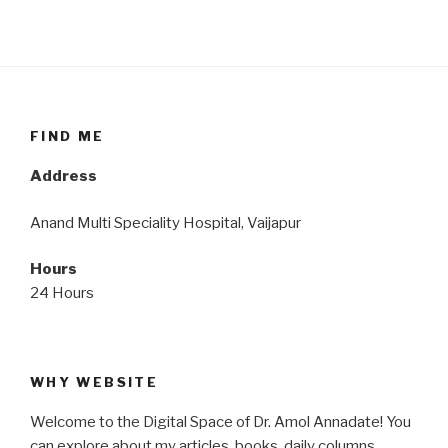
FIND ME
Address
Anand Multi Speciality Hospital, Vaijapur
Hours
24 Hours
WHY WEBSITE
Welcome to the Digital Space of Dr. Amol Annadate! You
can explore about my articles, books, daily columns,