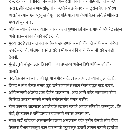
सेन्ट्रल एसी न वापरता वैयक्तिक वेगळे एसी वापरावे. दर महिन्याला ते स्वच्छ
करावे. हॉस्पिटल व आयसीयू ची स्वच्छतेचे व इन्फेक्शन कंट्रोलचे एक धोरण
असते व त्याचा एक प्रमुख नेमून दर महिन्याला या विषयी बैठक होते. हे ऑफिस
मध्ये ही सुरु करा.
ऑफिसच्या बाहेर आत येताना दारावर हात धुण्यासाठी बेसिन, पायाने ऑपरेट होईल
असे पातळ साबण देणारे स्टँड ठेवावे.
मुख्य दार हे हात न लावता अपोआप उघडणारे असावे किंवा ते ऑफिसच्या वेळेत
उघडेच ठेवावे . अंतर्गत रचनेत दारे कमी असावे किंवा केबिन्स ची दारे उघडी
ठेवावी.
मुंबई , पुणे सोडून इतर ठिकाणी जागा उपलब्ध असेल तिथे ऑफिस हवेशीर
असावे.
प्रत्येक बसण्याच्या जागी खुर्च्या समोर न ठेवता उजव्या , डाव्या बाजूला ठेवावे.
लिफ्ट मध्ये व डेस्क समोर कुठे उभे राहायचे हे लाल रंगाने वर्तुळ मार्क करावे.
ऑफिस मध्ये अंतर्गत एका दिशेने चालण्याचे , आत आणि बाहेर जाण्याच्या रांगा
निश्चित कराव्या म्हणजे माणसे समोरासमोर येणार नाहीत.
रोज कामावर आल्यावर आपले वर्क स्टेशन म्हणजे आपला लॅपटॉप, कम्प्युटर , कि
बोर्ड, इंटरकॉम हे सॅनीटायजर वाइप्स ने स्वच्छ करून घ्या.
साधा सर्दी खोकला असणाऱ्यांना शक्य असल्यास वर्क फ्रॉम होमची सोय किंवा
वेगळ्या विभागात बसून काम करण्याची पद्धत सुरु करावी लागेल म्हणजे इतरांचा