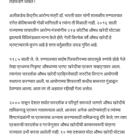
तडफडणे थांबेल !
अलीकडेच केंद्रीय आरोग्य मंत्री डॉ. भारती पवार यांनी शासकीय रुग्णालयात
रांगेत कॅल्शियमची गोळी मागितली व त्यांना ती मिळाली नाही. २०१६ साली
राज्याच्या तत्कालीन आरोग्य मंत्र्यांनीच २९७ कोटींचा औषध खरेदी घोटाळा
झाल्याचे विधिमंडळात मान्य केले होते. गेली कित्येक वर्षे औषध खरेदी हे
भ्रष्टाचाराचे कुरण आहे हे सत्ता वर्तुळातील उघड गुपित आहे.
१९८५ साली जे. जे. रुग्णालयात सदोष ग्लिसरीनच्या वापरामुळे रुणांचे डोळे गेले
तेव्हा प्रथमच निकृष्ट औषधाच्या भ्रष्ट खरेदीचा प्रकार चव्हाट्यावर आला.
त्यानंतर पारदर्शक औषध खरेदी प्रक्रियेसाठी जस्टीस लिन्टन आयोगाची
स्थापना करण्यात आली. या आयोगाच्या शिफारशी कधीच बासनात गुंडाळून
ठेवण्यात आल्या. आता तर तो अहवाल रद्दीतही गेला असेल.
२००० पासून देशात सर्वात पारदर्शक व परिपूर्ण समजले जाणारे औषध खरेदीचे
तामिळनाडू प्रारूप नावारूपाला आले. आजवर अनेक आरोग्यमंत्री व त्यांच्या
शिष्टमंडळांनी या प्रारूपाचा अभ्यास करण्यासाठी तामिळनाडू दौरे केले; पण तशा
प्रकारची पारदर्शक व गरजेनुसार औषध खरेदीची कायमस्वरूपी यंत्रणा
राज्याला उभी करता आलेली नाही. ९० च्या दशकात मोठा औषध खरेदी घोटाळा