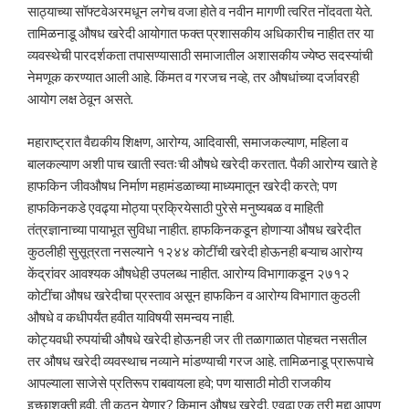
साठ्याच्या सॉफ्टवेअरमधून लगेच वजा होते व नवीन मागणी त्वरित नोंदवता येते.
तामिळनाडू औषध खरेदी आयोगात फक्त प्रशासकीय अधिकारीच नाहीत तर या
व्यवस्थेची पारदर्शकता तपासण्यासाठी समाजातील अशासकीय ज्येष्ठ सदस्यांची
नेमणूक करण्यात आली आहे. किंमत व गरजच नव्हे, तर औषधांच्या दर्जावरही
आयोग लक्ष ठेवून असते.
महाराष्ट्रात वैद्यकीय शिक्षण, आरोग्य, आदिवासी, समाजकल्याण, महिला व
बालकल्याण अशी पाच खाती स्वतःची औषधे खरेदी करतात. पैकी आरोग्य खाते हे
हाफकिन जीवऔषध निर्माण महामंडळाच्या माध्यमातून खरेदी करते; पण
हाफकिनकडे एवढ्या मोठ्या प्रक्रियेसाठी पुरेसे मनुष्यबळ व माहिती
तंत्रज्ञानाच्या पायाभूत सुविधा नाहीत. हाफकिनकडून होणाऱ्या औषध खरेदीत
कुठलीही सुसूत्रता नसल्याने १२४४ कोटींची खरेदी होऊनही बऱ्याच आरोग्य
केंद्रांवर आवश्यक औषधेही उपलब्ध नाहीत. आरोग्य विभागाकडून २७१२
कोटींचा औषध खरेदीचा प्रस्ताव असून हाफकिन व आरोग्य विभागात कुठली
औषधे व कधीपर्यंत हवीत याविषयी समन्वय नाही.
कोट्यवधी रुपयांची औषधे खरेदी होऊनही जर ती तळागाळात पोहचत नसतील
तर औषध खरेदी व्यवस्थाच नव्याने मांडण्याची गरज आहे. तामिळनाडू प्रारूपाचे
आपल्याला साजेसे प्रतिरूप राबवायला हवे; पण यासाठी मोठी राजकीय
इच्छाशक्ती हवी, ती कुठून येणार? किमान औषध खरेदी, एवढा एक तरी मुद्दा आपण