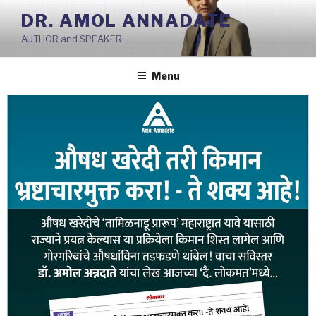
Skip
DR. AMOL ANNADATE
to
AUTHOR and SPEAKER
content
Menu