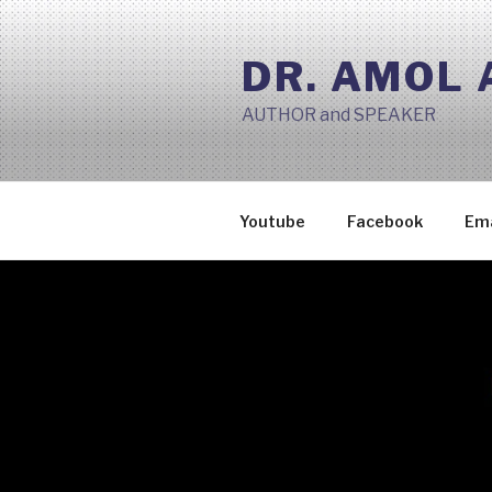
Skip
to
DR. AMOL
content
AUTHOR and SPEAKER
Youtube
Facebook
Ema