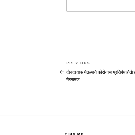
Post
Previous
PREVIOUS
navigation
Post
दोनदा वाफ घेतल्याने कोरोनाचा प्रतिबंध होतो ह
गैरसमज
FIND ME