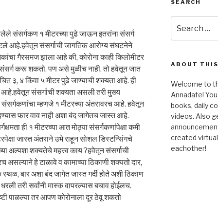
SEARCH
Search
for:
ले संसर्गकण १ मीटरच्या पुढे जाऊन इतरांना संसर्ग
्हटले आहे.हवेतून संसर्गाची जागतिक आरोग्य संघटनेने
अनेकांचा गैरसमज झाला आहे की, कोरोना काही किलोमीटर
ABOUT THIS
न संसर्ग करू शकतो. पण असे मुळीच नाही. तो हवेतून जात
त ३, ४ किंवा ५ मीटर पुढे जाण्याची शक्यता आहे. ही
Welcome to the
आहे.हवेतून संसर्गाची शक्यता असली तरी मुख्य
Annadate! You 
 संसर्गकणांचा म्हणजे १ मीटरच्या अंतरावरच आहे. हवेतून
books, daily 
ाहण्यास फार वाव नाही अशा बंद जागेतच जास्त आहे.
videos. Also g
गक्षमता ही १ मीटरच्या आत मोठ्या संसर्गकणांपेक्षा कमी
announcements!
created virtua
ेक्षा जास्त अंतराने उभे राहून सोशल डिस्टन्सिंगचे
eachother!
्या अल्पशा शक्यतेचे महत्त्व काय ?हवेतून संसर्गाची
च असल्याने हे टाळावे व कामाच्या ठिकाणी शक्यतो दार,
क स्थळ, बार अशा बंद जागेत जास्त गर्दी होते अशी ठिकाण
ीत धरली तरी सर्वांनी मास्क वापरल्यास बचाव होईलच.
गोष्टी पाळल्या तर आपण कोरोनाला दूर ठेवू शकतो