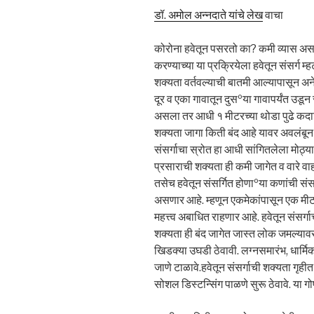
डॉ. अमोल अन्नदाते यांचे लेख
वाचा
कोरोना हवेतून पसरतो का? कमी व्यास असले
करण्याच्या या प्रक्रियेला हवेतून संसर्ग म
शक्यता वर्तवल्याची बातमी आल्यापासून 
दूर व एका गावातून दुसºया गावापर्यंत उडू
असला तर आधी १ मीटरच्या थोडा पुढे कदाचि
शक्यता जागा किती बंद आहे यावर अवलंबून 
संसर्गाचा स्रोत हा आधी सांगितलेला मोठ्या
प्रसाराची शक्यता ही कमी जागेत व वारे व
तसेच हवेतून संसर्गित होणाºया कणांची संसर्
असणार आहे. म्हणून एकमेकांपासून एक मीटरप
महत्त्व अबाधित राहणार आहे. हवेतून संसर्गाच
शक्यता ही बंद जागेत जास्त लोक जमल्यावर
खिडक्या उघडी ठेवावी. लग्नसमारंभ, धार्मि
जाणे टाळावे.हवेतून संसर्गाची शक्यता गृह
सोशल डिस्टन्सिंग पाळणे सुरू ठेवावे. या 