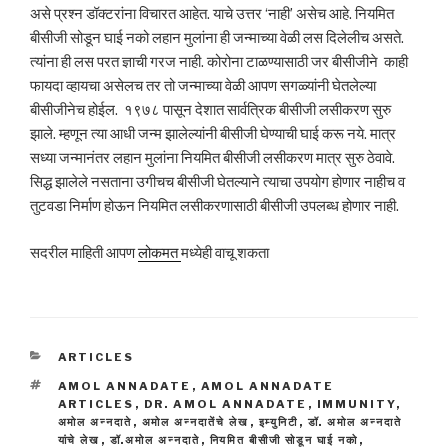
असे प्रश्न डॉक्टरांना विचारत आहेत. याचे उत्तर ‘नाही’ असेच आहे. नियमित
बीसीजी सोडून घाई नको लहान मुलांना ही जन्माच्या वेळी लस दिलेलीच असते.
त्यांना ही लस परत ज्ञाची गरज नाही. कोरोना टाळण्यासाठी जर बीसीजीने काही
फायदा व्हायचा असेलच तर तो जन्माच्या वेळी आपण सगळ्यांनी घेतलेल्या
बीसीजीनेच होईल. १९७८ पासून देशात सार्वत्रिक बीसीजी लसीकरण सुरु
झाले. म्हणून त्या आधी जन्म झालेल्यांनी बीसीजी घेण्याची घाई करू नये. मात्र
सध्या जन्मानंतर लहान मुलांना नियमित बीसीजी लसीकरण मात्र सुरु ठेवावे.
सिद्ध झालेले नसताना उगीचच बीसीजी घेतल्याने त्याचा उपयोग होणार नाहीच व
तुटवडा निर्माण होऊन नियमित लसीकरणासाठी बीसीजी उपलब्ध होणार नाही.
सदरील माहिती आपण
लोकमत
मध्येही वाचू शकता
CATEGORIES
ARTICLES
TAGS
AMOL ANNADATE
,
AMOL ANNADATE
ARTICLES
,
DR. AMOL ANNADATE
,
IMMUNITY
,
अमोल अन्नदाते
,
अमोल अन्नदातेंचे लेख
,
इम्युनिटी
,
डॉ. अमोल अन्नदाते
यांचे लेख
,
डॉ.अमोल अन्नदाते
,
नियमित बीसीजी सोडून घाई नको
,