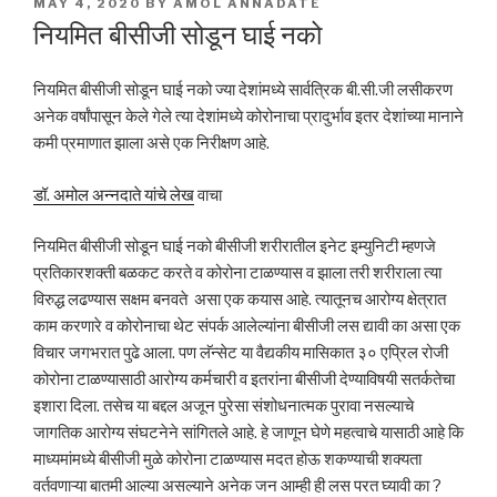
POSTED
MAY 4, 2020
BY
AMOL ANNADATE
ON
नियमित बीसीजी सोडून घाई नको
नियमित बीसीजी सोडून घाई नको ज्या देशांमध्ये सार्वत्रिक बी.सी.जी लसीकरण
अनेक वर्षांपासून केले गेले त्या देशांमध्ये कोरोनाचा प्रादुर्भाव इतर देशांच्या मानाने
कमी प्रमाणात झाला असे एक निरीक्षण आहे.
डॉ. अमोल अन्नदाते यांचे लेख
वाचा
नियमित बीसीजी सोडून घाई नको बीसीजी शरीरातील इनेट इम्युनिटी म्हणजे
प्रतिकारशक्ती बळकट करते व कोरोना टाळण्यास व झाला तरी शरीराला त्या
विरुद्ध लढण्यास सक्षम बनवते असा एक कयास आहे. त्यातूनच आरोग्य क्षेत्रात
काम करणारे व कोरोनाचा थेट संपर्क आलेल्यांना बीसीजी लस द्यावी का असा एक
विचार जगभरात पुढे आला. पण लॅन्सेट या वैद्यकीय मासिकात ३० एप्रिल रोजी
कोरोना टाळण्यासाठी आरोग्य कर्मचारी व इतरांना बीसीजी देण्याविषयी सतर्कतेचा
इशारा दिला. तसेच या बद्दल अजून पुरेसा संशोधनात्मक पुरावा नसल्याचे
जागतिक आरोग्य संघटनेने सांगितले आहे. हे जाणून घेणे महत्वाचे यासाठी आहे कि
माध्यमांमध्ये बीसीजी मुळे कोरोना टाळण्यास मदत होऊ शकण्याची शक्यता
वर्तवणाऱ्या बातमी आल्या असल्याने अनेक जन आम्ही ही लस परत घ्यावी का ?