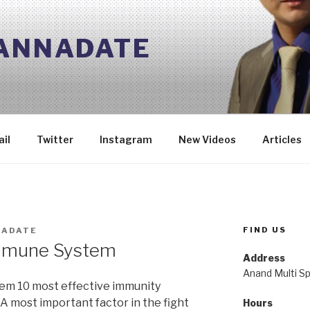
 ANNADATE
il
Twitter
Instagram
New Videos
Articles
FIND US
NADATE
mmune System
Address
Anand Multi Spe
m 10 most effective immunity
 A most important factor in the fight
Hours