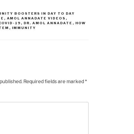
UNITY BOOSTERS IN DAY TO DAY
TE
,
AMOL ANNADATE VIDEOS
,
COVID-19
,
DR. AMOL ANNADATE
,
HOW
STEM
,
IMMUNITY
 published.
Required fields are marked
*