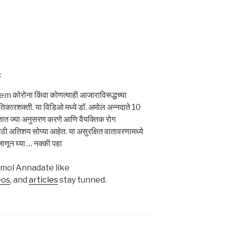
c
ोना किंवा कोणत्याही आजाराविरूद्धच्या
्रतिकारशक्ती. या विडिओ मध्ये डॉ. अमोल अन्नदाते 10
ोलतात ज्या अनुसरण करणे आणि वैयक्तिक रोग
ठी अतिशय सोप्या आहेत. या असुरक्षित वातावरणामध्ये
 जाणून घ्या … नक्की पहा
Amol Annadate like
eos
, and
articles
stay tunned.