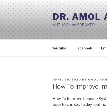
Skip
to
DR. AMOL
content
AUTHOR and SPEAKER
Youtube
Facebook
Ema
POSTED
APRIL 28, 2020
BY
AMOL AN
ON
How To Improve I
How To Improve Immune Syste
boosters in day to day routine