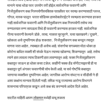
मानाने याचा थोडा फार उपयोग तरी होईल.सार्वजनिक फवारणी आणि
निर्जंतुकीकरण कक्ष निरुपयोगीवयक्तिक पातळीवर घर स्वच्छ करण्यासाठी ग्लव्ज,
गॉगल, मास्क घालून घरात सोडियम हायपोक्लोराईटने स्वच्छता करण्यास हरकत
नाही.सार्वजनिक फवारणी आणि निर्जंतुकीकरण कक्ष निरुपयोगी तसेच ज्या
रुग्णालयात रुग्ण सापडला तिथे ही फवारणी करण्यास हरकत नाही. सार्वजनिक
रीत्या फवारणी केल्याने डोळे , त्वचा, नाकात चुरचुरणे , घसा खवखवणे / दुखणे ,
खोकला असे दुष्परिणाम होऊ शकतात . निर्जंतुकीकरण कक्ष बनवून त्यातून
माणस जात आहेत , त्याबद्दल ही असेच आहे. संसर्गाचा सगळ्यात मोठा धोका हा
कोरोना बाधित व्यक्ती शी संपर्क येऊन त्याच्या खोकण्या, शिकण्यातून आहे. तसेच
त्याने हात लावला त्याच ठिकाणी हात लावण्यातून आहे. फक्त निर्जंततूकीकरण
कक्षातून जाऊन हा धोका कसा टळेल. काहींनी चक्क हँड सॅनीटायझरची ही या
कक्षातून पूर्ण अंगावर फवारणीची सोय केली आहे. या सर्व गोष्टींचे कक्षातून
जाणाऱ्या व्यक्तीवर दुष्परिणाम आहेत. जागतिक आरोग्य संघटना व सीडीसी ने ही
अशा कक्षांना मान्यता दिलेली नाही. तमिळ नाडू राज्याच्या आरोग्य विभागाने
शासनाचा परिपत्रक काढून असे कक्ष बंद करण्याचे आदेश दिले आहेत.
सदरील माहिती आपण
लोकमत
मध्येही वाचू शकता