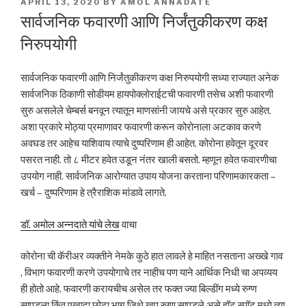
POSTED
APRIL 13, 2020
BY
AMOL ANNADATE
ON
सार्वजनिक फवारणी आणि निर्जंतुकीकरण कक्ष
निरुपयोगी
सार्वजनिक फवारणी आणि निर्जंतुकीकरण कक्ष निरुपयोगी सध्या राज्यात अनेक
सार्वजनिक ठिकाणी सोडीयम हायपोक्लोराईटची फवारणी तसेच अशी फवारणी
सुरु असलेले चेम्बर्स बनवून त्यातून माणसांनी जायचे असे प्रकार सुरु आहेत.
अशा प्रकारे मोठ्या प्रमाणावर फवारणी करून कोरोनाला अटकाव करणे
अवघड तर आहेच याशिवाय त्याचे दुष्परिणाम ही आहेत. कोरोना हवेतून दूरवर
पसरत नाही. तो ८ मीटर हवेत उडून नंतर खाली बसतो. म्हणून हवेत फवारणीचा
उपयोग नाही. सार्वजनिक आरोग्यात उपाय योजना करताना परिणामकारकता –
खर्च – दुष्परिणाम हे त्रैराशिक मांडावे लागते.
डॉ. अमोल अन्नदाते यांचे लेख
वाचा
कोरोना ची कॅरीअर व्यक्तीने नेमके कुठे हात लावले हे माहित नसताना अख्खे गाव
, विभाग फवारणी करणे उपयोगाचे तर नाहीच पण याने आर्थिक निधी चा अपव्यय
ही होतो आहे. फवारणी करायचीच असेल तर फक्त ज्या बिल्डींग मध्ये रुग्ण
सापडला किंव एखादा छोटा भाग जिथे खूप रुग्ण सापडले असे हॉट स्पॉट मध्ये त्या