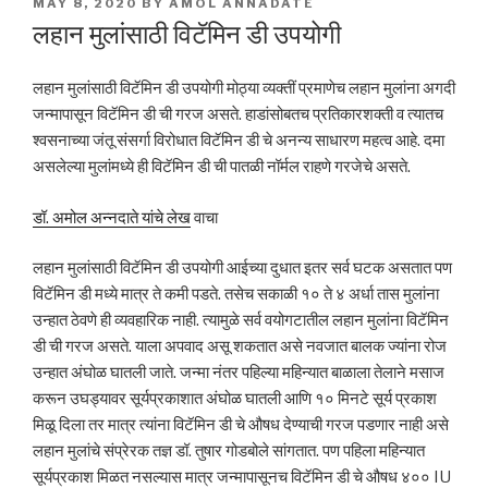
POSTED
MAY 8, 2020
BY
AMOL ANNADATE
ON
लहान मुलांसाठी विटॅमिन डी उपयोगी
लहान मुलांसाठी विटॅमिन डी उपयोगी मोठ्या व्यक्तीं प्रमाणेच लहान मुलांना अगदी
जन्मापासून विटॅमिन डी ची गरज असते. हाडांसोबतच प्रतिकारशक्ती व त्यातच
श्वसनाच्या जंतू संसर्गा विरोधात विटॅमिन डी चे अनन्य साधारण महत्व आहे. दमा
असलेल्या मुलांमध्ये ही विटॅमिन डी ची पातळी नॉर्मल राहणे गरजेचे असते.
डॉ. अमोल अन्नदाते यांचे लेख
वाचा
लहान मुलांसाठी विटॅमिन डी उपयोगी आईच्या दुधात इतर सर्व घटक असतात पण
विटॅमिन डी मध्ये मात्र ते कमी पडते. तसेच सकाळी १० ते ४ अर्धा तास मुलांना
उन्हात ठेवणे ही व्यवहारिक नाही. त्यामुळे सर्व वयोगटातील लहान मुलांना विटॅमिन
डी ची गरज असते. याला अपवाद असू शकतात असे नवजात बालक ज्यांना रोज
उन्हात अंघोळ घातली जाते. जन्मा नंतर पहिल्या महिन्यात बाळाला तेलाने मसाज
करून उघड्यावर सूर्यप्रकाशात अंघोळ घातली आणि १० मिनटे सूर्य प्रकाश
मिळू दिला तर मात्र त्यांना विटॅमिन डी चे औषध देण्याची गरज पडणार नाही असे
लहान मुलांचे संप्रेरक तज्ञ डॉ. तुषार गोडबोले सांगतात. पण पहिला महिन्यात
सूर्यप्रकाश मिळत नसल्यास मात्र जन्मापासूनच विटॅमिन डी चे औषध ४०० IU