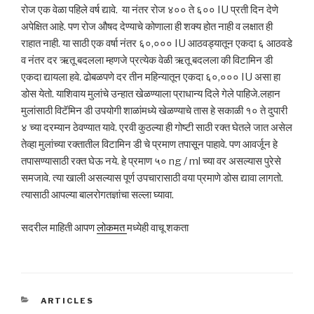
रोज एक वेळा पहिले वर्ष द्यावे. या नंतर रोज ४०० ते ६०० IU प्रती दिन देणे
अपेक्षित आहे. पण रोज औषद देण्याचे कोणाला ही शक्य होत नाही व लक्षात ही
राहात नाही. या साठी एक वर्षा नंतर ६०,००० IU आठवड्यातून एकदा ६ आठवडे
व नंतर दर ऋतू बदलला म्हणजे प्रत्येक वेळी ऋतू बदलला की विटामिन डी
एकदा द्यायला हवे. ढोबळपणे दर तीन महिन्यातून एकदा ६०,००० IU असा हा
डोस येतो. याशिवाय मुलांचे उन्हात खेळण्याला प्राधान्य दिले गेले पाहिजे.लहान
मुलांसाठी विटॅमिन डी उपयोगी शाळांमध्ये खेळण्याचे तास हे सकाळी १० ते दुपारी
४ च्या दरम्यान ठेवण्यात यावे. एरवी कुठल्या ही गोष्टी साठी रक्त घेतले जात असेल
तेव्हा मुलांच्या रक्तातील विटामिन डी चे प्रमाण तपासून पाहावे. पण आवर्जून हे
तपासण्यासाठी रक्त घेऊ नये. हे प्रमाण ५० ng / ml च्या वर असल्यास पुरेसे
समजावे. त्या खाली असल्यास पूर्ण उपचारासाठी वया प्रमाणे डोस द्यावा लागतो.
त्यासाठी आपल्या बालरोगतज्ञांचा सल्ला घ्यावा.
सदरील माहिती आपण
लोकमत
मध्येही वाचू शकता
CATEGORIES
ARTICLES