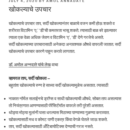
POSTED
JULY 4, 2020
BY
AMOL ANNADATE
ON
खोकल्याचे उपचार
खोकल्याचे उपचार ताप, सर्दी खोकल्यानंतर बाळाचे वजन कमी होऊ शकते व
शरीरात विटामिन ‘ए,’ ‘डी’ची कमतरता भासू शकते. त्यासाठी बाळ बरे झाल्यावर
त्याला एक वेळा अधिक जेवण व विटामिन ‘ए’, ‘डी’ देणे गरजेचे असते.
सर्दी खोकल्याच्या उपचारासाठी अनेकदा अनावश्यक औषधे वापरली जातात. सर्दी
खोकल्याचे उपचार कारणे पाहून करावे लागतात.
डॉ. अमोल अन्नदाते यांचे लेख
वाचा
व्हायरल ताप
, सर्दी खोकला –
बहुतांश खोकल्याचे रुग्ण हे साध्या सर्दी खोकल्यामुळेच असतात. त्यासाठी
नाकात नॉर्मल सलाईनचे ड्रॉप्स व साधी खोकल्याची औषधे, सोबत ताप असल्यास
तो नियंत्रणात आणण्यासाठी पॅरॅसिटॅमॉल वापरले तरी पुरेशी असतात.
थोड्या मोठ्या मुलांनी घसा धरल्यास मिठाच्या पाण्याच्या गुळण्या कराव्यात.
खोकल्यासाठी मध व कोमट पाणी एकत्र किंवा वेगळे घेतले जाऊ शकते.
ताप, सर्दी खोकल्यासाठी अँटिबायोटिक्स देण्याची गरज नसते.