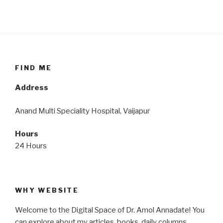
FIND ME
Address
Anand Multi Speciality Hospital, Vaijapur
Hours
24 Hours
WHY WEBSITE
Welcome to the Digital Space of Dr. Amol Annadate! You
can explore about my articles, books, daily columns,