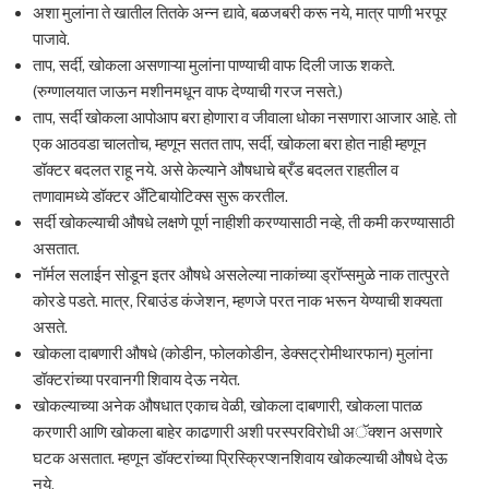
अशा मुलांना ते खातील तितके अन्न द्यावे, बळजबरी करू नये, मात्र पाणी भरपूर
पाजावे.
ताप, सर्दी, खोकला असणाऱ्या मुलांना पाण्याची वाफ दिली जाऊ शकते.
(रुग्णालयात जाऊन मशीनमधून वाफ देण्याची गरज नसते.)
ताप, सर्दी खोकला आपोआप बरा होणारा व जीवाला धोका नसणारा आजार आहे. तो
एक आठवडा चालतोच, म्हणून सतत ताप, सर्दी, खोकला बरा होत नाही म्हणून
डॉक्टर बदलत राहू नये. असे केल्याने औषधाचे ब्रँड बदलत राहतील व
तणावामध्ये डॉक्टर अँटिबायोटिक्स सुरू करतील.
सर्दी खोकल्याची औषधे लक्षणे पूर्ण नाहीशी करण्यासाठी नव्हे, ती कमी करण्यासाठी
असतात.
नॉर्मल सलाईन सोडून इतर औषधे असलेल्या नाकांच्या ड्रॉप्समुळे नाक तात्पुरते
कोरडे पडते. मात्र, रिबाउंड कंजेशन, म्हणजे परत नाक भरून येण्याची शक्यता
असते.
खोकला दाबणारी औषधे (कोडीन, फोलकोडीन, डेक्सट्रोमीथारफान) मुलांना
डॉक्टरांच्या परवानगी शिवाय देऊ नयेत.
खोकल्याच्या अनेक औषधात एकाच वेळी, खोकला दाबणारी, खोकला पातळ
करणारी आणि खोकला बाहेर काढणारी अशी परस्परविरोधी अॅक्शन असणारे
घटक असतात. म्हणून डॉक्टरांच्या प्रिस्क्रिप्शनशिवाय खोकल्याची औषधे देऊ
नये.