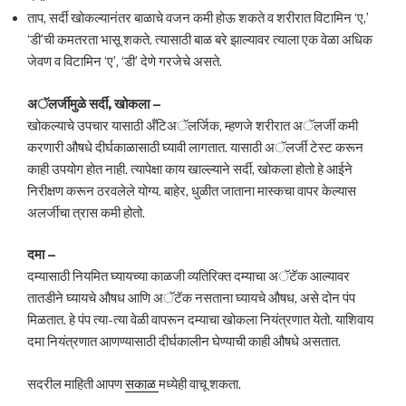
ताप, सर्दी खोकल्यानंतर बाळाचे वजन कमी होऊ शकते व शरीरात विटामिन ‘ए,’
‘डी’ची कमतरता भासू शकते. त्यासाठी बाळ बरे झाल्यावर त्याला एक वेळा अधिक
जेवण व विटामिन ‘ए’, ‘डी’ देणे गरजेचे असते.
अॅलर्जीमुळे सर्दी, खोकला –
खोकल्याचे उपचार यासाठी अँटिअॅलर्जिक, म्हणजे शरीरात अॅलर्जी कमी
करणारी औषधे दीर्घकाळासाठी घ्यावी लागतात. यासाठी अॅलर्जी टेस्ट करून
काही उपयोग होत नाही. त्यापेक्षा काय खाल्ल्याने सर्दी, खोकला होतो हे आईने
निरीक्षण करून ठरवलेले योग्य. बाहेर, धुळीत जाताना मास्कचा वापर केल्यास
अलर्जीचा त्रास कमी होतो.
दमा –
दम्यासाठी नियमित घ्यायच्या काळजी व्यतिरिक्त दम्याचा अॅटॅक आल्यावर
तातडीने घ्यायचे औषध आणि अॅटॅक नसताना घ्यायचे औषध, असे दोन पंप
मिळतात. हे पंप त्या-त्या वेळी वापरून दम्याचा खोकला नियंत्रणात येतो. याशिवाय
दमा नियंत्रणात आणण्यासाठी दीर्घकालीन घेण्याची काही औषधे असतात.
सदरील माहिती आपण
सकाळ
मध्येही वाचू शकता.