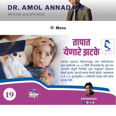
Skip
DR. AMOL ANNADATE
to
AUTHOR and SPEAKER
content
Menu