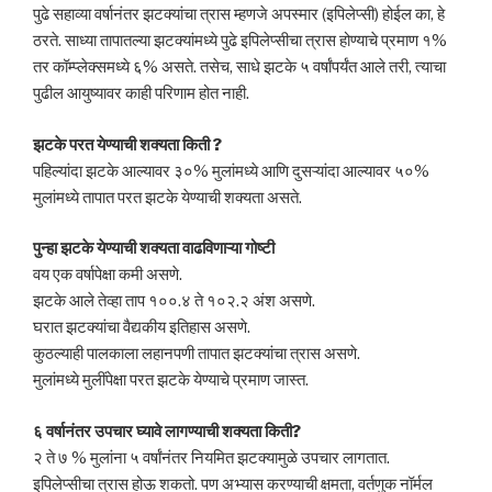
पुढे सहाव्या वर्षानंतर झटक्यांचा त्रास म्हणजे अपस्मार (इपिलेप्सी) होईल का, हे
ठरते. साध्या तापातल्या झटक्यांमध्ये पुढे इपिलेप्सीचा त्रास होण्याचे प्रमाण १%
तर कॉम्प्लेक्समध्ये ६% असते. तसेच, साधे झटके ५ वर्षांपर्यंत आले तरी, त्याचा
पुढील आयुष्यावर काही परिणाम होत नाही.
झटके परत येण्याची शक्यता किती ?
पहिल्यांदा झटके आल्यावर ३०% मुलांमध्ये आणि दुसऱ्यांदा आल्यावर ५०%
मुलांमध्ये तापात परत झटके येण्याची शक्यता असते.
पुन्हा झटके येण्याची शक्यता वाढविणाऱ्या गोष्टी
वय एक वर्षापेक्षा कमी असणे.
झटके आले तेव्हा ताप १००.४ ते १०२.२ अंश असणे.
घरात झटक्यांचा वैद्यकीय इतिहास असणे.
कुठल्याही पालकाला लहानपणी तापात झटक्यांचा त्रास असणे.
मुलांमध्ये मुलींपेक्षा परत झटके येण्याचे प्रमाण जास्त.
६ वर्षानंतर उपचार घ्यावे लागण्याची शक्यता किती?
२ ते ७ % मुलांना ५ वर्षांनंतर नियमित झटक्यामुळे उपचार लागतात.
इपिलेप्सीचा त्रास होऊ शकतो. पण अभ्यास करण्याची क्षमता, वर्तणुक नॉर्मल