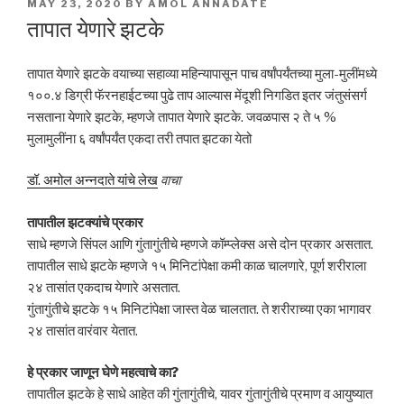
POSTED
MAY 23, 2020
BY
AMOL ANNADATE
ON
तापात येणारे झटके
तापात येणारे झटके वयाच्या सहाव्या महिन्यापासून पाच वर्षांपर्यंतच्या मुला-मुलींमध्ये
१००.४ डिग्री फॅरनहाईटच्या पुढे ताप आल्यास मेंदूशी निगडित इतर जंतुसंसर्ग
नसताना येणारे झटके, म्हणजे तापात येणारे झटके. जवळपास २ ते ५ %
मुलामुलींना ६ वर्षांपर्यंत एकदा तरी तपात झटका येतो
डॉ. अमोल अन्नदाते यांचे लेख
वाचा
तापातील झटक्यांचे प्रकार
साधे म्हणजे सिंपल आणि गुंतागुंतीचे म्हणजे कॉम्प्लेक्स असे दोन प्रकार असतात.
तापातील साधे झटके म्हणजे १५ मिनिटांपेक्षा कमी काळ चालणारे, पूर्ण शरीराला
२४ तासांत एकदाच येणारे असतात.
गुंतागुंतीचे झटके १५ मिनिटांपेक्षा जास्त वेळ चालतात. ते शरीराच्या एका भागावर
२४ तासांत वारंवार येतात.
हे प्रकार जाणून घेणे महत्वाचे का?
तापातील झटके हे साधे आहेत की गुंतागुंतीचे, यावर गुंतागुंतीचे प्रमाण व आयुष्यात