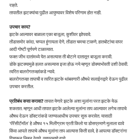
राहते.
तापातील झटक्यांचा पुढील आयुष्यावर विशेष परिणाम होत नाही.
उपचार काय?
झटके आल्यावर बाळाला एका बाजूला, कुशीवर झोपवावे.
तोंडासमोर कांदा, चप्पल हुंगायला देणे, तोंडात चमचा टाकणे, हातबोटांचा वापर
आदी गोष्टी पूर्णपणे टाळाव्यात.
फक्त जीभ दातांमध्ये येत असल्यास ती बोटाने दातातून बाजूला करावी.
डोके झटक्यामुळे हलत असल्यास इजा होऊ नये म्हणून डोक्याभोवती उशी ठेवावी.
त्वरित बालरोगतज्ज्ञांकडे न्यावे.
बालरोगतज्ज्ञ तापाची व त्वरित झटके थांबवणारी औषधे सलाईनद्वारे देऊन पुढील
उपचार करतील.
प्रतिबंध कसा करावा?
तापात येणारे झटके अशा मुलांना परत झटके येऊ
शकतात. म्हणून आधी तापात झटके आलेल्या मुलांना ताप आल्यावर लगेच तापाचे
औषध देऊन डॉक्टरांकडे जाण्याआधीच उपचार सुरू करावेत. यासाठी
‘पॅरॅसीटॅमॉल’ हे औषध १५ मिलीग्राम प्रती किलो या डोसप्रमाणे मुलाला द्यावे
किंवा आपले तापाचे औषध मुलांना ताप आल्यास किती द्यावे, हे आपल्या डॉक्टरांना
विचारून लिहून ठेवावे. त्याप्रमाणे द्यावे.