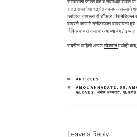
सरफेसशी जास्त वेळ व सर्वाधिक संपर्क या वर
सतत संपर्काचा स्त्रोत कायम असल्याने शक्
ग्लोव्हज वापरून ही डॉक्टर , पॅरामेडिकल स्ट
वापरले जाणारे सॅनीटायजर वापरायला हवे. 
जैविक कचरा जमा करण्याच्या बॅग / डब्यात
सदरील माहिती आपण
लोकमत
मध्येही वा
CATEGORIES
ARTICLES
TAGS
AMOL ANNADATE
,
DR. A
GLOVES
,
अमोल अन्नदाते
,
डॉ.अमोल 
Leave a Reply