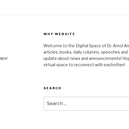
WHY WEBSITE
Welcome to the Digital Space of Dr. Amol A
articles, books, daily columns, speeches an
japur
update about news and announcements! Hope 
virtual space to reconnect with eachother!
SEARCH
Search
for: