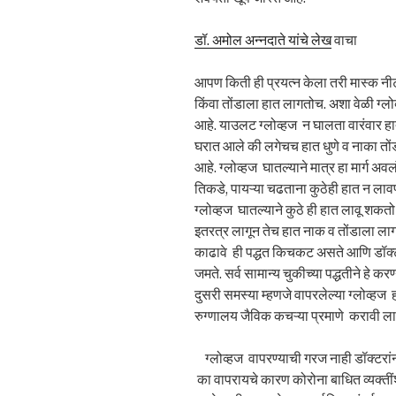
डॉ. अमोल अन्नदाते यांचे लेख
वाचा
आपण किती ही प्रयत्न केला तरी मास्क न
किंवा तोंडाला हात लागतोच. अशा वेळी ग्ल
आहे. याउलट ग्लोव्हज न घालता वारंवार हात 
घरात आले की लगेचच हात धुणे व नाका तोंडा
आहे. ग्लोव्हज घातल्याने मात्र हा मार्ग 
तिकडे, पायऱ्या चढताना कुठेही हात न लावणे
ग्लोव्हज घातल्याने कुठे ही हात लावू शकत
इतरत्र लागून तेच हात नाक व तोंडाला लाग
काढावे ही पद्धत किचकट असते आणि डॉक्टर 
जमते. सर्व सामान्य चुकीच्या पद्धतीने हे कर
दुसरी समस्या म्हणजे वापरलेल्या ग्लोव्हज
रुग्णालय जैविक कचऱ्या प्रमाणे करावी 
ग्लोव्हज वापरण्याची गरज नाही डॉक्टरांनी व
का वापरायचे कारण कोरोना बाधित व्यक्तींशी 