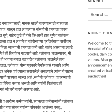
SEARCH
Search
for:
ीट बसवण्यासाठी, मास्क खाली करण्यासाठी मास्कला
ोव्हज घालून हात लागल्यास संसर्गाची शक्यता जास्त
ABOUT THIS
धुणे, बाहेर कुठे ही गेले कि आधी हात धुणे व बाहेरून
ला हात न लावने हा कोरोनाच्या प्रतिबंधाचा सर्वोत्तम
Welcome to the
अवलंबिला जाण्याची शक्यता कमी आहे. बाहेर असताना इकडे
Annadate! You 
 हे ही तितकेच महत्वाचे आहे. ग्लोव्हज घातल्यावर , मी
books, daily 
ो ही भावना मनात बळावते व ग्लोव्हज घातलेले हात
videos. Also g
तात. ग्लोव्हज योग्य प्रकारे नेमके कसे घालावे आणि
announcements!
created virtua
अनेक वर्ष त्याला सरावलेले असल्याने त्यांना ते सहज
eachother!
ण्याची शक्यता जास्त आहे .सर्वांनी ग्लोव्हज वापरण्याची
 हा जैविक कचरा असतो आणि त्यांची विल्हेवाट ही
लागते जी घरी करणे अवघड आहे.
 आरोग्य कर्मचाऱ्यांनी, स्वच्छता कर्मचाऱ्यांनी ग्लोव्हज
व त्या सोबत त्यांच्या संपर्कात आलेल्या वस्तू ,