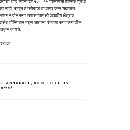
्गाचा आहे. त्यांना दर १० – १५ मिनिटांनी व्यस्तते मुळे व
य नाही. म्हणून ते ग्लोव्हज चा वापर करू शकतात.
ाफ ने दोन रुग्ण तपासण्यामध्ये वैद्यकीय क्षेत्रात
तसेच हॉस्पिटल मधून जाताना रंगाच्या रुग्णालयातील
 टाकून जायचे.
चू शकता
MOL ANNADATE
,
NO NEED TO USE
अन्नदाते