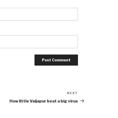
NEXT
Next
Post
How little Vaijapur beat a big virus