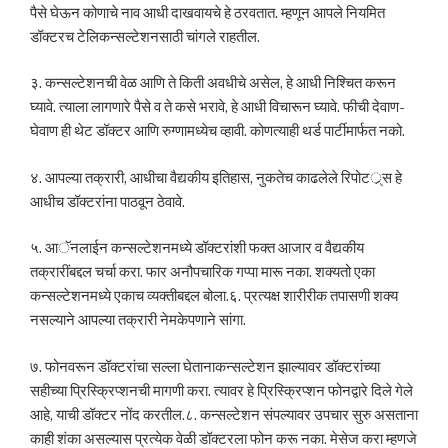
पैसे घेऊन कोणाचे नाव आधी दाखवायचे हे ठरवतात. म्हणून आपले नियमित
डॉक्टरच टेलिकन्सल्टेशनसाठी चांगले राहतील.
३. कन्सल्टेशनची वेळ आणि ते किती अवधीचे असेल, हे आधी निश्चित करून
घ्यावे. त्याला लागणारे पैसे व ते कसे भरावे, हे आधी विचारून घ्यावे. फीची देवाण-
घेवाण ही थेट डॉक्टर आणि रुग्णामध्येच व्हावी. कोणत्याही थर्ड पार्टीमार्फत नको.
४. आपल्या तक्रारी, आधीचा वैद्यकीय इतिहास, नुकतेच काढलेले रिपोटर््स हे
आधीच डॉक्टरांना पाठवून ठेवावे.
५. आॅनलाईन कन्सल्टेशनमध्ये डॉक्टरांशी फक्त आजार व वैद्यकीय
तक्रारींबद्दल चर्चा करा. फार अनौपचारिक गप्पा मारू नका. शक्यतो एका
कन्सल्टेशनमध्ये एकाच व्यक्तीबद्दल बोला.६. प्रत्यक्ष शारीरीक तपासणी शक्य
नसल्याने आपल्या तक्रारी नेमकेपणाने सांगा.
७. फोनवरून डॉक्टरांचा सल्ला घेतानाकन्सल्टेशन झाल्यावर डॉक्टरांच्या
सहीच्या प्रिस्क्रिप्शनची मागणी करा. त्यावर हे प्रिस्क्रिप्शन फोनद्वारे दिले गेले
आहे, याची डॉक्टर नोंद करतील.८. कन्सल्टेशन संपल्यावर उपचार सुरु असताना
काही शंका असल्यास प्रत्येक वेळी डॉक्टरला फोन करू नका. मेसेज करा म्हणजे