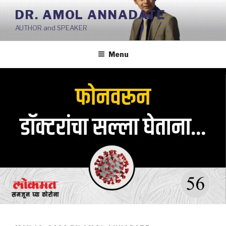
Skip
DR. AMOL ANNADATE
to
AUTHOR and SPEAKER
content
Menu