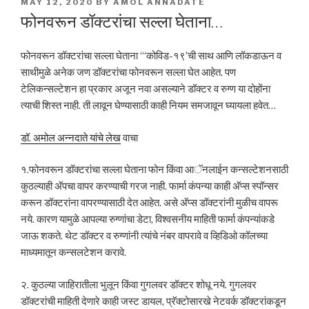
POSTED
MAY 12, 2020
BY
AMOL ANNADATE
ON
फोनवरून डॉक्टरांचा सल्ला घेताना…
फोनवरून डॉक्टरांचा सल्ला घेताना “‘कोविड-१९’ची साथ आणि लॉकडाऊन व
साथीमुळे अनेक जण डॉक्टरांचा फोनवरून सल्ला घेत आहेत. पण
टेलिकन्सल्टेशन हा प्रकार अजून नवा असल्याने डॉक्टर व रुग्ण या दोहोंना
त्याची शिस्त नाही. ती लावून घेण्यासाठी काही नियम समजावून घ्यायला हवेत…
डॉ. अमोल अन्नदाते यांचे लेख
वाचा
१.फोनवरून डॉक्टरांचा सल्ला घेताना फोन किंवा आॅनलाईन कन्सल्टेशनसाठी
कुठल्याही अ‍ॅपचा वापर करण्याची गरज नाही. फार्मा कंपन्या काही अ‍ॅप्स स्पॉन्सर
करून डॉक्टरांना वापरण्यासाठी देत आहेत. असे अ‍ॅप्स डॉक्टरांनी मुळीच वापरू
नये. कारण यामुळे आपल्या रुग्णांचा डेटा, विश्वसनीय माहिती फार्मा कंपन्यांकडे
जाऊ शकते. थेट डॉक्टर व रुग्णांनी त्यांचे नंबर वापरावे व व्हिडिओ कॉलच्या
माध्यमातून कन्सलटेशन करावे.
२. कुठल्या जाहिरातीला भुलून किंवा गुगलवर डॉक्टर शोधू नये. गुगलवर
डॉक्टरांची माहिती देणारे काही जस्ट डायल, प्रॅक्टोसारखे नेटवर्क डॉक्टरांकडून